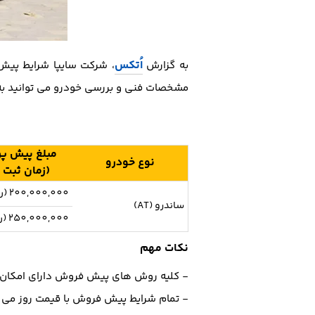
اُتکس
به گزارش
، شرکت سایپا شرایط پیش
مشخصات فنی و بررسی خودرو می توانید به
مبلغ پیش پر
نوع خودرو
(زمان ثبت 
200,000,000 (ریال)
ساندرو (AT)
250,000,000 (ریال)
نکات مهم
- کلیه روش های پیش فروش دارای امکان خ
- تمام ﺷﺮاﯾﻂ ﭘﯿﺶ ﻓﺮوش ﺑﺎ ﻗﯿﻤﺖ روز می