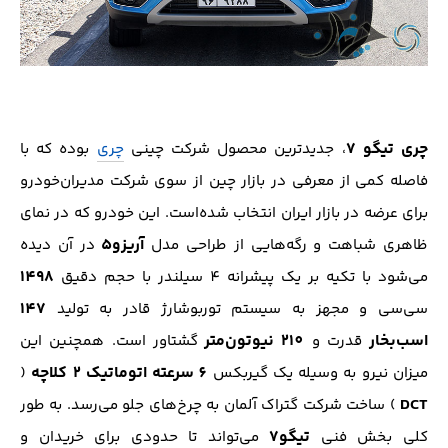
چری تیگو 7
، جدید‌ترین محصول شرکت چینی
چری
بوده که با
فاصله کمی از معرفی در بازار چین از سوی شرکت مدیران‌خودرو
برای عرضه در بازار ایران انتخاب شده‌است. این خودرو که در نمای
آریزو5
ظاهری شباهت و رگه‌هایی از طراحی مدل
در آن دیده‌
1498
می‌شود با تکیه بر یک پیشرانه 4 سیلندر با حجم دقیق
147
سی‌سی و مجهز به سیستم توربوشارژ قادر به تولید
اسب‌بخار
210 نیوتون‌متر
قدرت و
گشتاور است. همچنین این
6 سرعته اتوماتیک 2 کلاچه
میزان نیرو به وسیله یک گیربکس
(
DCT
) ساخت شرکت گتراک آلمان به چرخ‌های جلو می‌رسد. به طور
تیگو7
کلی بخش فنی
می‌تواند تا حدودی برای خریدان و