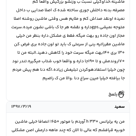
ماشینه.خداوکیلی نسبت ب وزنشو بزرگیش واقعا کم
مصرفه.بدنه داخلش جوری ساخته شده ک اصلا صدایی ب داخل
نمیده اونقد صداش کم و ملایم هس وقتی ماشین روشنه اصلا
متوجه نمیشی.gpsداره و نقشه هر جا ک باشی نشون میده.سرعت
مجاز اون جاده رو بهت میگه.فقط ی مشکل داره بنظر من خیلی
ماشین مقرراتیه.ینی از سرعتی ک باید تو اون جاده بری فرض کن
130 بری 140بهت میگه سرعت خود را کاهش دهید.البته من تا
170روندمش و تا 190جا داره.و واقعا خوب شتاب میگیره.تندر نود
چون خیلیا استفادهوکردن تبلیغش زیاده.اگه دنا هم پیش مردم
جا بیافته خیلیا میرن سراغ دنا .والا من ک راضیم
پاسخ
سعید
۱۳۹۷/۳/۱۹
من یه برلیانس h 330 آوردم با موتور ۱۶۵۰ انصافا خیلی ماشین
خوبیه قیافشم که عالی.تا الان که چند ماهه دارمش اصن مشکلی