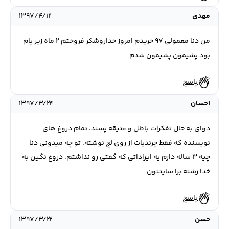
مهدی
۱۳۹۷/۴/۱۲
من دنا معمولی 97 خریدم امروز خداروشکر فروختم 2 ماه زیر پام
بود پشیمون پشیمون شدم
پاسخ
احسان
۱۳۹۷/۳/۲۴
دوای به حال تفکرات باطل و عتیقه پسند. تمام دروغ های
نویسنده که فقط چرندیات از روی لج نوشته. تو چه میدونی دنا
چیه ۳ ساله دارم یه ایراداتی که گفتی رو نداشتم. دروغ نگین به
خدا زشته برا سایتتون
پاسخ
حسن
۱۳۹۷/۳/۲۲