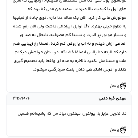
فرانسوی بود حتی. دنا مثل سمندهای قدیمیه. اونهایی که سری
های اول با کیفیت بالا میزدند. سمند من مدل ۸۶ بود که
موتورش عالی کار کرد. الان یک ساله دنا دارم. توی جاده از قبلیها
به نظرم خیلی بهتره. Ef7 اوایل ایراداتی داشت ولی الان رفع شده
و بسیار موتور پر قدرت و نسبتا کم مصرفیه. تابحال نه صدای
اضافی ازش دیدم و نه اب یا روغن کم کرده. ضمنا رخ زیبایی هم
داره که البته دنا پلاس انصافا قشنگه. دوستان خواهش میکنم
ملت و مستاصل نکنید بالاخره یه عده ای واقعا باید تصمیم گیری
کنند و ادرس اشتباهی دادن باعث سردرگمی میشود.
پاسخ
مهدی قره داغی
۱۳۹۶/۱۰/۴
دنا نخرین عزیز به پولتون حیفتون بیاد من که پشیمانم همین
پاسخ