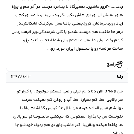
زدند....20روز.ماشین. تعمیرگاه تا ببلاخره درست.در آخر هم یا چراغ
های عقبش ال ای دی هاش یکی یکی.میس.تا و یا صدای کم و
زیاد روی.فرمانش.کروز.بعضی جاها عمل میکرد.ک اشکالش.در
ترمز ها عاقبت هم درست.نشد.و با کلی شرمندگی.زیر قیمت ردش
کردم رفت..ولی ما عقل نداشتم ولی شما انتخاب.کنید.پژو.
ساخت فرانسه رو یا محصول ایران خورد. رو...
پاسخ
رضا
۱۳۹۷/۶/۱۳
من از ٩٥ تا الان دنا دارم خيلى راضى هستم موتورش با كولر تو
سر بالايى اصلا كم نمياره اصلا آب و روغن كم نميكنه سرعت
نهايشم فوق العاده خوبه من با ال ٩٠ كورس گذاشتم واقعا
نتونست من جا بذاره، معكوس كه ميكشى مخصوصا تو سر بالاي
ها واقعا ميكنه وتقريبا اكثر ماشينهاى تو هم رديف خودشو جا
ميزاره.