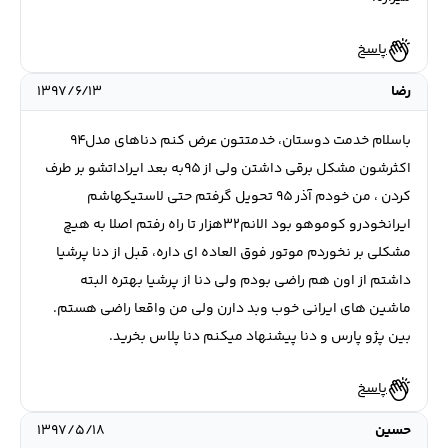
پاسخ
رضا
۱۳۹۷/۶/۱۳
باسلام خدمت دوستان، خدمتتون عرض كنم دناهاى مدل٩٤
اكثرشون مشكل برقى داشتن ولى از ٩٥به بعد ايراداتشو بر طرف
كردن ، من خودم آذر ٩٥ تحويل گرفتم حتى لاستيكهاشم
ايرانخودرو كوموهو بود الانم٣٢هزار تا راه رفتم اصلا به هيچ
مشكلى بر نخوردم موتور فوق العاده اى داره، قبل از دنا پرشيا
داشتم از اون هم راضى بودم ولى دنا از پرشيا بهتره البته
ماشين هاى ايرانى خوب وبد دارن ولى من واقعا راضى هستم.
بين پژو پارس و دنا پيشنهاد ميكنم دنا پلاس بخريد.
پاسخ
حسین
۱۳۹۷/۵/۱۸