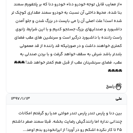
*از معایب قابل توجه خودرو دنا* خودرو دنا که بر پلتفورم سمند
بنا شده، محیط داخلی آن نسبت به خودرو سمند مقداری کوچک تر
شده است! علت اصلی آن را می بایست در بزرگ شدن و جلو آمدن
داشبورد و صندلیهای بزرگ جستجو کنیم و با این شرایط، زانوی
راست راننده با داشبورد درگیر است و سرنشین های عقب فضای
کمتری خواهند داشت و در صورتیکه قد راننده از قد معمولی
بلندتر باشد سَرش به سقف خواهد گرفت و با بردن صندلی به
عقب، فضای سرنشینان عقب از قبل هم کمتر خواهد شد! 🚘🚘🚘
🚘🚘🚘🚘
پاسخ
علی
۱۳۹۷/۱/۱۳
بین دنا و پارس تندر پارس تندر مولتی مدیا رو گرفتم امکانات
چندانی نداره اما رانندگیش رضایت بخشه. قبلا سمند صفر داشتم
25 تا کار نکرده اشکم رو در آورد! از ایرانخودرو بدم اومد...