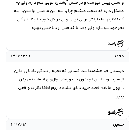
واسش پیش نیومده و در ضمن آپشنای خوبی هم داره.ولی یه
مشکل داره که تعجب میکنم چرا واسه این ماشین نزاشتن. اینه
که تنظیم صندلیاش برقی نیس.ولی در کل خوبه. البته هر کی
نظر خودشو داره ولی وجدانا قیافش از دنا خیلی بهتره.
پاسخ
محمد
۱۳۹۷/۳/۱۲
دوستان خواهشمنداست کسانی که تجربه رانندگی بادنا رو دارن
ازمعایب ومحاسن او بدون حب وبغض وازروی انصاف نظر بدن
...چون ما هم قصد خرید دنای ساده داریم لطفا نظرات واقعی
بدین....
پاسخ
حسین
۱۳۹۷/۱/۱۳