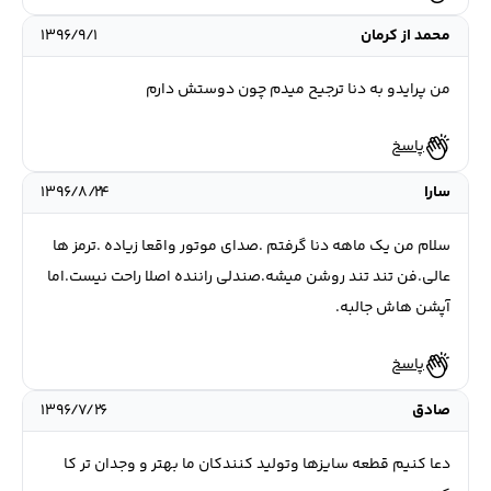
محمد از کرمان
۱۳۹۶/۹/۱
من پرایدو به دنا ترجیح میدم چون دوستش دارم
پاسخ
سارا
۱۳۹۶/۸/۲۴
سلام من یک ماهه دنا گرفتم .صدای موتور واقعا زیاده .ترمز ها
عالی.فن تند تند روشن میشه.صندلی راننده اصلا راحت نیست.اما
آپشن هاش جالبه.
پاسخ
صادق
۱۳۹۶/۷/۲۶
دعا کنیم قطعه سایزها وتولید کنندکان ما بهتر و وجدان تر کا