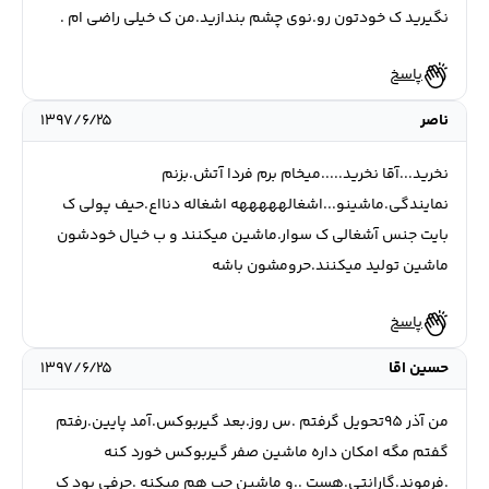
نگیرید ک خودتون رو.نوی چشم بندازيد.من ک خیلی راضی ام .
پاسخ
ناصر
۱۳۹۷/۶/۲۵
نخرید...آقا نخرید.....ميخام برم فردا آتش.بزنم
نمایندگی.ماشینو...اشغالهههههه اشغاله دنااع.حیف پولی ک
بایت جنس آشغالی ک سوار.ماشین میکنند و ب خیال خودشون
ماشین تولید میکنند.حرومشون باشه
پاسخ
حسین اقا
۱۳۹۷/۶/۲۵
من آذر 95تحويل گرفتم .س روز.بعد گيربوکس.آمد پایین.رفتم
گفتم مگه امکان داره ماشین صفر گيربوکس خورد کنه
.فرموند.گارانتی.هست ..و ماشین چپ هم میکنه .حرفی بود ک