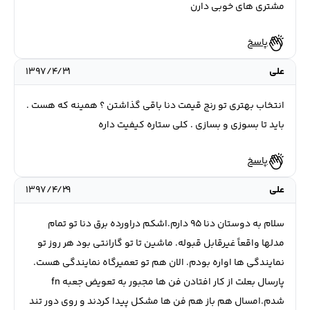
مشتری های خوبی دارن
پاسخ
علی
۱۳۹۷/۴/۳۱
انتخاب بهتری تو رنج قیمت دنا باقی گذاشتن ؟ همینه که هست .
باید تا بسوزی و بسازی . کلی ستاره کیفیت داره
پاسخ
علی
۱۳۹۷/۴/۲۹
سلام به دوستان دنا ۹۵ دارم.اشکم دراورده برق دنا تو تمام
مدلها واقعاً غیرقابل قبوله. ماشین تا تو گارانتی بود هر روز تو
نمایندگی ها اواره بودم. الان هم تو تعمیرگاه نمایندگی هست.
پارسال بعلت از کار افتادن فن ها مجبور به تعویض جعبه fn
شدم.امسال هم باز هم فن ها مشکل پیدا کردند و روی دور تند