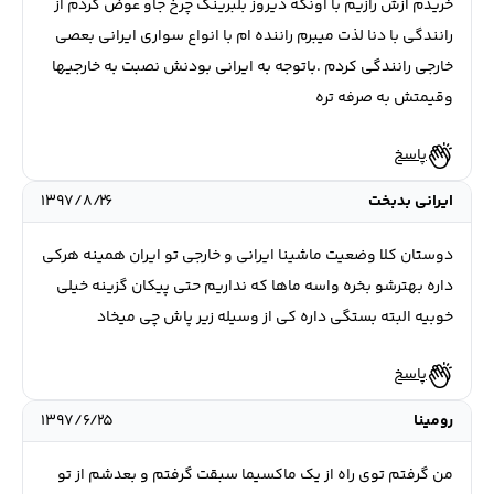
خریدم ازش رازیم با اونکه دیروز بلبرینگ چرخ جاو عوض کردم از
رانندگی با دنا لذت میبرم راننده ام با انواع سواری ایرانی بعصی
خارجی رانندگی کردم .باتوجه به ایرانی بودنش نصبت به خارجیها
وقیمتش به صرفه تره
پاسخ
ایرانی بدبخت
۱۳۹۷/۸/۲۶
دوستان کلا وضعیت ماشینا ایرانی و خارجی تو ایران همینه هرکی
داره بهترشو بخره واسه ماها که نداریم حتی پیکان گزینه خیلی
خوبیه البته بستگی داره کی از وسیله زیر پاش چی میخاد
پاسخ
رومینا
۱۳۹۷/۶/۲۵
من گرفتم توی راه از یک ماکسیما سبقت گرفتم و بعدشم از تو