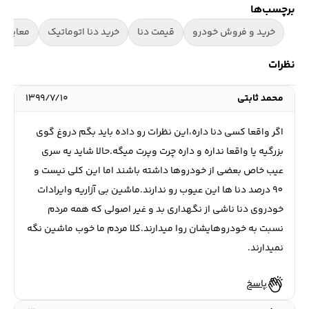
برچسب‌ها
خرید و فروش خودرو
قیمت دنا
خرید دنا اتوماتیک
معایب د
نظرات
محمد ثابتی
۱۳۹۹/۷/۱۰
اگر واقعا کسی دنا داره،این نظرات رو داده باید بگم دروغ گوی
بزرگیه یا واقعا نداره و داره چرت وپرت میگه.حالا شاید یه سری
عیب خاص بعضی از خودروها داشته باشند اما این کلی نیست و
90 درصد دنا ها این عیوب رو ندارند.ماشین بی آزاریه وایرادات
خودروی دنا ناشی از نگهداری بد و غیر اصولی که همه مردم
نسبت به خودروهایشان روا میدارند.کلا مردم ما خوب ماشین نگه
نمیدارند.
پاسخ