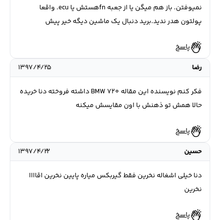
نمیوفتن. باز هم میگن یا از جعبه fnهستش یا ecu. واقعا
پولتون هدر ندید.برید دنبال یک ماشین دیگه خیر پیش
پاسخ
رضا
۱۳۹۷/۴/۲۵
فکر کنم نویسنده این مقاله BMW 720 داشته فروخته دنا خریده
حالا همش تو ذهنش با اون مقایسش میکنه
پاسخ
حسین
۱۳۹۷/۴/۲۲
دنا خیلی اشغاله نخرین فقط گیربکس میاره پایین نخرین اقاااا
نخرین
پاسخ