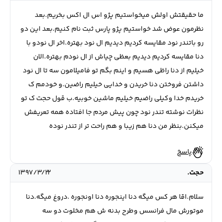
ما حقیقتش اولش میخواستیم پژو اس ال اکس بخریم.بعد
نظرمون عوض شد خواستیم پژو پارس ثبت نام کنیم.بعد این دو
رو باتندر نود مقایسه کردیم دیدیم ال نود بهتره.اخر ال نودو با
دنا مقایسه کردیم دیدیم بعظی چیاش از ال نودم بهتره.الان
خیلیم از دنا راظی هسیم و اینم بگم تو فامیلامون سه تا ال نود
داشتن فروختن دنا خریدن و خدایی خیلیم راضین.و خودمم ک
خریدم خدا وکیلی راضیم خیلیم ماشین خوبیه.ب قول حجت ک تو
نظرات نوشته تندر نود چون پیش مردم جا افتاده همه تعریفش
میکنن.بنظر من دنا هم زیبا و هم راحت تر از تندر نوده
پاسخ
حجت.
۱۳۹۷/۳/۲۲
سلام.اقا هر کس میگه دنا اینجوره دنا اونجوره .دروغ میگه.دنا
موتورش مال فرانسس وطرح بدنه ش هم مخلوت دو سه