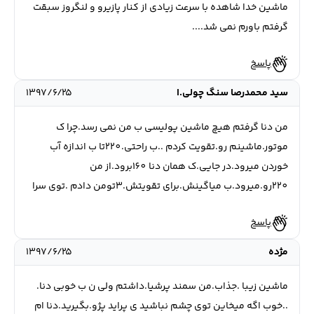
ماشین خدا شاهده با سرعت زیادی از کنار پازيرو و لنگروز سبقت
گرفتم باورم نمی شد....
پاسخ
سید محمدرصا سنگ چولی.ا
۱۳۹۷/۶/۲۵
من دنا گرفتم هیچ ماشین پوليسي ب من نمی رسد.چرا ک
موتور.ماشینم رو.تقویت کردم ..ب راحتی.220تا ب اندازه آب
خوردن میرود.در جایی.ک همان دنا 160برود.از من
220رو.میرود.ب مياگينش.برای تقويتش.3تومن دادم .توی سرا
پاسخ
مژده
۱۳۹۷/۶/۲۵
ماشین زیبا .جذاب.من سمند پرشیا.داشتم ولی ن ب خوبی دنا.
..خوب اگه ميخاين توی چشم نباشید ی پراید پژو.بگیرید.دنا ام