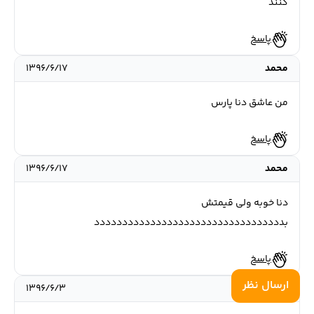
کنند
پاسخ
محمد
۱۳۹۶/۶/۱۷
من عاشق دنا پارس
پاسخ
محمد
۱۳۹۶/۶/۱۷
دنا خوبه ولی قیمتش
بدددددددددددددددددددددددددددددددددد
پاسخ
ارسال نظر
عباس
۱۳۹۶/۶/۳