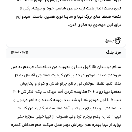
درود.مشکل بزرگ تیبا و ساینا نداشتن رام زیر موتور هست که
توی دست انداز باعث ترک خوردن شاسی خودرو میشه.یکی از
نقطه ضعف های بزرگ تیبا و ساینا توی همین جاست.امیدوارم
برای این موضوع یه فکری کنن.
پاسخ
مرد جنگ
۱۴۰۰/۴/۱۱
سلام دوستان آقا گول تیبا رو نخورید من تیباخشک خریدم به ضرر
فروختم صدای موتور در حد پیکان کیفیت همه چی آشغال به جز
بدنه تنها نقطه قوتش نور بالای چراغ هاش و کولر و بخاریش
بعضیا تیبا رو با ۲۰۶ مقایسه کردن آخه مردک ... یکم فکر کن ۲۰۶
تیپ ۵ با اون موتور tu5 و شتاب دیوونه کننده و ظاهر مردون و
با اصالتش رو با تیبای بی حد و آباد مقایسه میکنی؟ من کار به
تیپ ۲ ندارم یکم پرخرج تره ولی همونم از تیبا خیلی سرتره حتی
پراید از تیبا بهتره هم ترمزاش بهتر عمل میکنه هم صداش کمتره