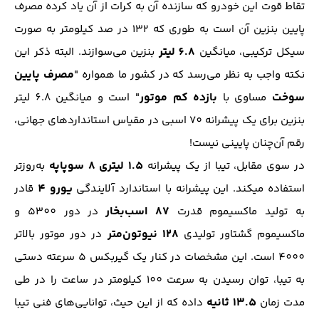
تقاط قوت این خودرو که سازنده آن به کرات از آن یاد کرده مصرف
پایین بنزین آن است به طوری که 132 در صد کیلومتر به صورت
6.8 لیتر
سیکل ترکیبی، میانگین
بنزین می‌سوازند. البته ذکر این
مصرف پایین
نکته واجب به نظر می‌رسد که در کشور ما همواره "
سوخت
بازده کم موتور
مساوی با
" است و میانگین 6.8 لیتر
بنزین برای یک پیشرانه 70 اسبی در مقیاس استاندارد‌های جهانی،
رقم آن‌چنان پایینی نیست!
1.5 لیتری 8 سوپاپه
در سوی مقابل، تیبا از یک پیشرانه
به‌روز‌تر
یورو 4
استفاده میکند. این پیشرانه با استاندارد آلایندگی
قادر
87 اسب‌بخار
به تولید ماکسیموم قدرت
در دور 5300 و
128 نیوتون‌متر
ماکسیموم گشتاور تولیدی
در دور موتور بالاتر
4000 است. این مشخصات در کنار یک گیربکس 5 سرعته دستی
به تیبا، توان رسیدن به سرعت 100 کیلومتر در ساعت را در طی
13.5 ثانیه
مدت زمان
داده‌ که از این حیث، توانایی‌های فنی تیبا