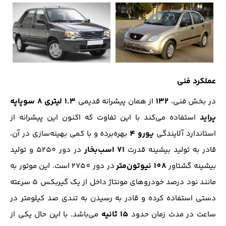
عملکرد فنی
132
1.3 لیتری 8 سوپاپه
در بخش فنی،
از همان پیشرانه قدیمی
پراید
استفاده می‌کند با این تفاوت که اکنون این پیشرانه از
یورو 4
استاندارد آلایندگی
بهره‌برده و با کمی بهینه‌سازی در آن،
71 اسب‌بخار
قادر به تولید بیشینه قدرت
در دور 5250 و تولید
108 نیوتون‌متر
بیشینه گشتاور
در دور 2750 است. این موتور به
مانند نود درصد‌ خودرو‌های مونتاژ داخل از یک گیربکس 5 سرعته
دستی استفاده کرده و قادر به رسیدن به تندی صد کیلومتر در
15 ثانیه
ساعت در مدت زمان حدود
می‌باشد. با این حال یکی از