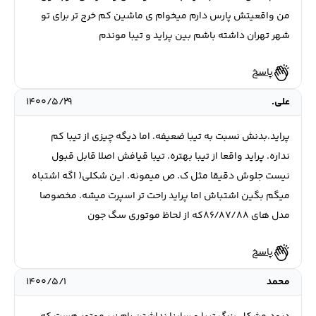
من واقعیتش پارس دارم میخوام ی ماشین کم خرج تر برای تو
شهر تهران داشته باشم بین پراید و تیبا موندم
پاسخ
علی.
۱۴۰۰/۵/۲۹
پراید.بدنش نسبت به تیبا ضعیفه. اما دیگه چیزی از تیبا کم
نداره. پراید واقعا از تیبا بهتره. تیبا قیافش اصلا قابل قبول
نیست جلوش دقیقا مثل ک. ص میمونه. این شکلی( اگه اشتباه
میگم بگین اشتباش اما پراید راحت تر اسپرت میشه. مخصوصا
مدل های ۸۶/۸۷/۸۸که از لحاظ موتوری سگ جون
پاسخ
محمد
۱۴۰۰/۵/۱