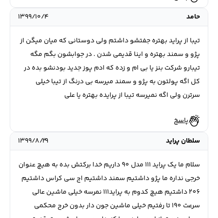
حامد
۱۳۹۹/۱۰/۴
تیبا از پراید بهتره جفتشو داشتم ولی دوستانی که میان میگن از
پژو و سمند بهتره و اینا قدیمی شدن . در جوابشون بگم مگه
تیبارو شرکت بنز یا بی ام و زده که ادم پوز جدید بودنشو بده در
کل اگه پولتون به پژو و سمند میرسه بی درنگ از تیبا خیلی
سرترن ولی اگه نمیرسه تیبا از پرایده بهتره یا علی
پاسخ
سلطان پراید
۱۳۹۹/۸/۲۹
سلام ما یک پراید 111 مدل 90 داریم خدا برکتش بده به هیچ عنوان
خرجی نداره ما پژو داشتیم سمند داشتیم اج سی کراس داشتیم
206 داشتیم هیچ کدوم به پراید111 نمرسه خیلی ماشین عالی
سرعت 190 تا رفتیم خیلی ماشین جون دار بدون خرج محکمی