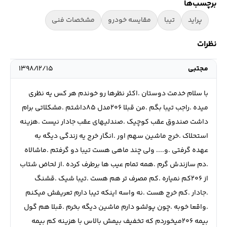
برچسب‌ها
پراید
تیبا
مقایسه خودرو
مشخصات فنی
نظرات
مجتبی
۱۳۹۸/۱۲/۱۵
با سلام خدمت دوستان .اکثر نظرها رو خوندم هر کس یه نظری
میده .راجب تیبا بگم .من قبلا ۲۰۶مدل ۸۵داشتم .مشکلاتی برام
داشت صندوق عقب کوچیک .صندلیهای عقب جادار نیست .هزینه
استحلاک .خرج ماشین سهم اور .انگار خرج یه زندگی دیگه به
عهده گرفتی .و.... ولی چند ماهی هست تیبا دو گرفتم .ماشالاه
.دم سازندش گرم .همه تمام عیب ها برطرف کرده .از لحاض شتاب
از ۲۰۶کم نمیاره .کم مصرف تر هم هست .تیبا شیک .قشنگ
.جادار .کم خرج هست .نه واسه اینکه تیبا دارم تعریفش میکنم
.واقعا خوبه .چون پولشو دارم ماشین دیگه بخرم .قبلا هم گول
بیمه ۲۰۶میخوردم که تخفیف بیمش بالاس با هزینه کم بیمه