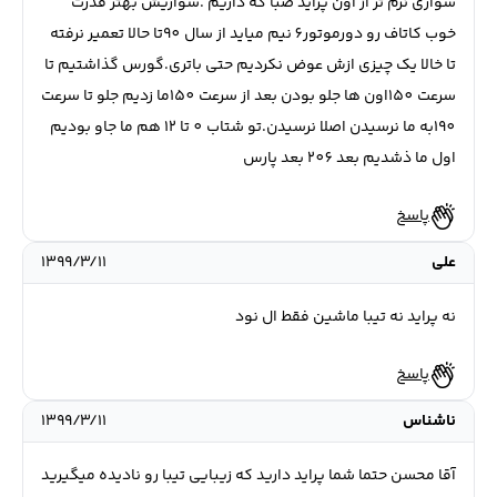
سواری نرم تر از اون پراید صبا که داریم .سواریش بهتر قدرت
خوب کاتاف رو دورموتور6 نیم میاید از سال 90تا حالا تعمیر نرفته
تا خالا یک چیزی ازش عوض نکردیم حتی باتری.گورس گذاشتیم تا
سرعت 150اون ها جلو بودن بعد از سرعت 150ما زدیم جلو تا سرعت
190به ما نرسیدن اصلا نرسیدن.تو شتاب 0 تا 12 هم ما جاو بودیم
اول ما ذشدیم بعد 206 بعد پارس
پاسخ
علی
۱۳۹۹/۳/۱۱
نه پراید نه تیبا ماشین فقط ال نود
پاسخ
ناشناس
۱۳۹۹/۳/۱۱
آقا محسن حتما شما پراید دارید که زیبایی تیبا رو نادیده میگیرید