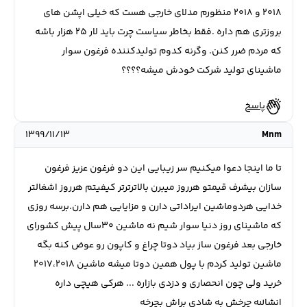
۲۰۱۸ و ۲۰۱۸ منظورم مدلای خارجی هست که خیلی اپشن های
بروزتری هم داره .فقط بخاطر سیاست چرت باید لار ۲۵ هزار باشه
که مردم ضرر کنن. وگرنه کدوم تولیدکننده فرغون سوار
ماشینای تولید شرکت خودش میشه؟؟؟؟
پاسخ
۱۳۹۹/۱۱/۱۳
Mnm
تا ما اینجا دعوا میکنیم سر زیبایی این دو فرغون عزیز فرغون
سازان بیشرف قیمتو هرروز میبرن بالاترترتر کیفیتم هرروز اشغالتر
خدایی هردوماشین ایراداتی دارن و مزایایی هم دارن.برسه روزی
که ماشینای روز دنیا سوار شیم نه ماشین ۳۰سال پیش کشورای
خارجی بعد فرغون ساز بیاد دوتا چراغ و کاپون رو عوض کنه بگه
ماشین تولید کردم با پول همین دوتا میشه ماشین ۲۰۱۷،۲۰۱۸
خرید ولی چون انحصاری و دزدی بازاره ... هرکی هیچی داره
انشالله چرخش به شادی براش بچرخه