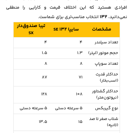
افرادی هستید که این اختلاف قیمت و کارایی را منطقی
132
نمی‌دانید،
انتخاب مناسب‌تری برای شماست.
تیبا صندوق‌دار
مشخصات
سایپا 132 SE
SX
تعداد سیلندر
4
4
حجم موتور (لیتر)
1.3
1.5
تعداد سوپاپ
8
8
حداکثر قدرت
87
71
(اسب‌بخار)
حداکثر گشتاور
128
108
(نیوتون‌متر)
نوع گیربکس
5 سرعته‌‌ دستی
5 سرعته‌ دستی
شتاب صفر تا صد
13.5
15
(ثانیه)