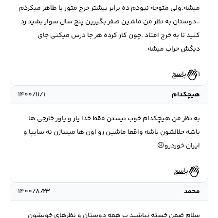
میشه.ولی متوجه نبودم ده برابر بیشتر خرج متور یا ظاهر میکرذم
..دوستان به نظر من ماشین صفر بگیرین پنج سال سوار بشید رد
کنید تا به خرج افتاد .چون کار کرده هر جا درس میکنی جای
دیگش خراب میشه
1
پاسخ
هیچکدام
۱۴۰۰/۱۱/۱
به نظر من هیچکدام خوب نیستن فقط خدا یار و یاور خارجی ها
باشه حلالشون باشه واقعا ماشین رو اون ها میسازن نه سایپا و
ایران خوردرو☹️
پاسخ
محمد
۱۴۰۰/۸/۲۳
سلام ضمن خسته نباشید ب همه دوستان و نظرهای خوبشون