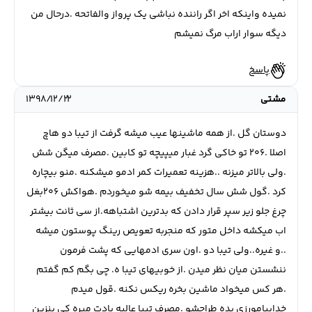
نمیده واینکه اخر اگر راننده نباشی یک پرواز والفاتحه .درحال من
دیگه سوار اراب مرگ نمیشم
پاسخ
مشتی
۱۳۹۸/۱۲/۲۲
دوستان گل .از همه ماشینها عیب میشه گرفت از تیبا دو هاچ
اصلا .۲۰۶ تو خاکی گرد غبار میپیچه تو کابین .مصرف میگن شش
.ولی بالاتر میزنه ..هزینه تعمیرات کمر ادمو میشکنه .منو بیچاره
کرد .گول شش سال تخفیف بیمه شو میخوردم .هواکش ۲۰۶بغل
چرغ جلو زیر سپر قرار دادن که بدترین اشتباهه.از سی ثانت بیشتر
اب میکشه داخل متور که منجربه تعویص رینگ پوستون میشه
..و غیره..ولی تیبا دو .اون سری ادمهایی که پشت فرمون
ننشستن میان نظر میدن .از خوبیهای تیبا ه. چی بگم کم گفتم
.هر کس میخواد ماشین بخره ریکس نکنه .قول میدم
خدابیامورزی بده طراحشو .مصرف تیبا عالیه یادت میره کی بنزین