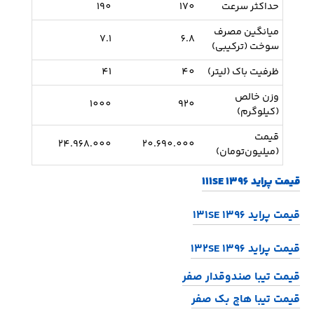
حداکثر سرعت
170
190
میانگین مصرف
7.1
6.8
سوخت (ترکیبی)
ظرفیت باک (لیتر)
40
41
وزن خالص
1000
920
(کیلوگرم)
قیمت
24.968.000
20.690.000
(میلیون‌تومان)
قیمت پراید 111SE 1396
قیمت پراید 131SE 1396
قیمت پراید 132SE 1396
قیمت تیبا صندوقدار صفر
قیمت تیبا هاچ بک صفر