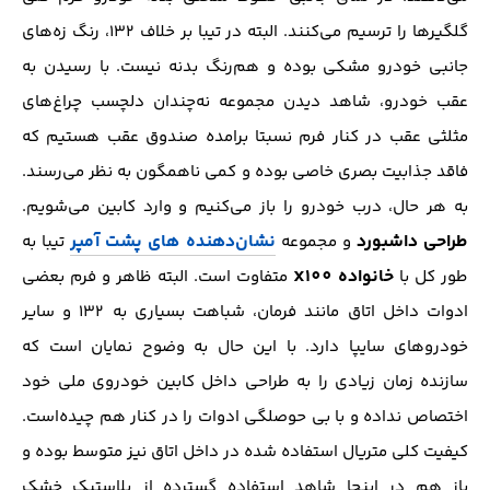
گلگیر‌ها را ترسیم می‌کنند. البته در تیبا بر خلاف 132، رنگ زه‌های
جانبی خودرو مشکی بوده و هم‌رنگ بدنه نیست. با رسیدن به
عقب خودرو، شاهد دیدن مجموعه نه‌چندان دلچسب چراغ‌های
مثلثی عقب در کنار فرم نسبتا بر‌امده صندوق عقب هستیم که
فاقد جذابیت بصری خاصی بوده و کمی ناهمگون به نظر می‌رسند.
به هر حال، درب خودرو را باز می‌کنیم و وارد کابین می‌شویم.
طراحی داشبورد
نشان‌دهنده های پشت آمپر
و مجموعه
تیبا به
خانواده X100
طور کل با
متفاوت است. البته ظاهر و فرم بعضی
ادوات داخل اتاق مانند فرمان، شباهت بسیاری به 132 و سایر
خودرو‌های سایپا دارد. با این حال به وضوح نمایان است که
سازنده زمان زیادی را به طراحی داخل کابین خودروی ملی خود
اختصاص نداده و با بی حوصلگی ادوات را در کنار هم چیده‌است.
کیفیت کلی متریال استفاده شده در داخل اتاق نیز متوسط بوده و
باز هم در اینجا شاهد استفاده گسترده از پلاستیک خشک