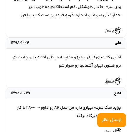
زدی ..نرم .جا دار .خوشکل .کم استحلاک.جاده خوب .تیز
.خداوکیلی تعریف زیاد داره .خوبه خودتون تست کنید .یا حق
پاسخ
علی
۱۳۹۸/۱۲/۴
آقایی که میای تیبا رو با پژو مقایسه میکنی آخه تیبا رو چه به پژو
برو همون تیبای آشغالها رو سوار شو
پاسخ
اهخ
۱۳۹۸/۱۱/۳۰
پراید سگ شرفه تیبارو داره من مدل ۸۴ رو دارم ۲۸۰۰۰۰ تا کار
کرده تا حالا تعمیرگاه نرفته
ارسال نظر
پاسخ