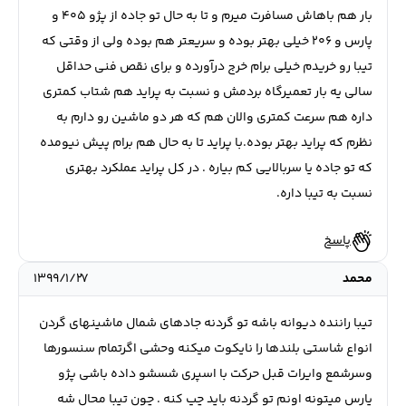
بار هم باهاش مسافرت میرم و تا به حال تو جاده از پژو ۴۰۵ و
پارس و ۲۰۶ خیلی بهتر بوده و سریعتر هم بوده ولی از وقتی که
تیبا رو خریدم خیلی برام خرج درآورده و برای نقص فنی حداقل
سالی یه بار تعمیرگاه بردمش و نسبت به پراید هم شتاب کمتری
داره هم سرعت کمتری والان هم که هر دو ماشین رو دارم به
نظرم که پراید بهتر بوده.با پراید تا به حال هم برام پیش نیومده
که تو جاده یا سربالایی کم بیاره . در کل پراید عملکرد بهتری
نسبت به تیبا داره.
پاسخ
محمد
۱۳۹۹/۱/۲۷
تیبا راننده دیوانه باشه تو گردنه جادهای شمال ماشینهای گردن
انواع شاستی بلندها را نایکوت میکنه وحشی اگرتمام سنسورها
وسرشمع وایرات قبل حرکت با اسپری شسشو داده باشی پژو
پارس میتونه اونم تو گردنه باید چپ کنه . چون تیبا محال شه