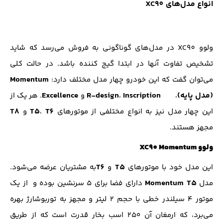
انواع مدل‌ها‌ی XC90
ولوو XC90 در مدل‌های گوناگونی به فروش می‌رسد که شاید
تشخیص تفاوت آنها در ابتدا گیج کننده باشد. در حالت کلی
Momentum
می‌توان گفت که این خودرو چهار مدل مختلف دارد:
(مدل پایه)
Inscription
R-design
Excellence
،
،
و
. هر یک از
T8
T۵
T6
این چهار مدل نیز به انواع مختلفی از موتورهای
،
و
مجهز هستند.
ولوو XC90 Momentum
T6‌
T5
این مدل خود با موتورهای
و
به مشتریان عرضه می‌شود.
Momentum T5
مدل
دارای فضا برای ۵ سرنشین بوده و از یک
موتور ۴ سیلندر خطی با حجم ۲ لیتر و مجهز به توربوشارژ بهره
می‌برد، که ارمغان آن ۲۵۰ اسب بخار قدرت است که از طریق