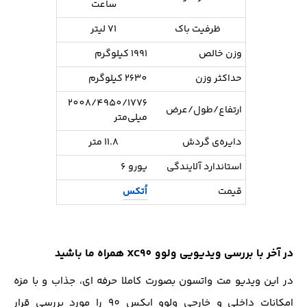
ساعت
ظرفیت باک
71 لیتر
وزن خالص
1991 کیلوگرم
حداکثر وزن
2630 کیلوگرم
2008/4950/1776
ارتفاع/طول/عرض
میلی‌متر
دایره‌ی گردش
11.8 متر
استاندارد آلایندگی
یورو ۶
قیمت
اُتکس
در آخر با بررسی ویدیویی ولوو XC90 همراه ما باشید
در این ویدیو مت واتسون بصورت کاملا حرفه ای، جذاب و با مزه
امکانات داخلی و خارجی ولوو ایکس 90 را مورد بررسی قرار