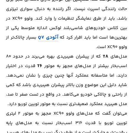
حالت رانندگی اسپرت نیست. اگر راننده به دنبال سواری تیزتری
باشد، باید از طرق نمایشگر تنظیمات را وارد کند. ولوو XC90 در
بین کلاس خودروهای شاسی‌بلند لوکس اندازه متوسط یکی از
آئودی Q7
بهترین‌ها است اما باید اقرار کرد که
بسیار چالاک‌تر از
ولوو XC90 است.
T8
مدل‌های
که از پیشران هیبریدی بهره می‌برند در حدود ۸۰
T6
اسب‌بخار بیشتر از مدل‌های مجهز به موتور
قدرت در اختیار
دارند، اما متاسفانه عملکرد آنها چنین چیزی را نشان نمی‌دهد.
شاید دلیل این موضوع وزن بالاتر پیشران هیبریدی باشد که کمی
از راحتی و چالاکی خودرو می‌کاهد. در واقع در تست صفر تا صد،
مدل هیبرید عملکرد ضعیف‌تری نسبت به موتور تویین توربو دارد.
می‌توان گفت که مدل‌های ولوو XC90 مجهز به موتور ۲ لیتری
تویین توربو با قدرت ۳۱۶ اسب‌بخار نسبت به مدل‌های پایه
پرقدرت‌تر و چابک‌تر است و از طرف دیگر نسب به مدل‌های هیبرید