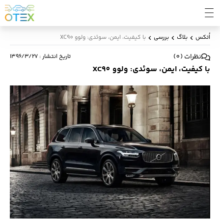
اُتکس
بلاگ
بررسی
با کیفیت، ایمن، سوئدی: ولوو XC90
نظرات
(
0
)
تاریخ انتشار
:
۱۳۹۶/۳/۲۷
با کیفیت، ایمن، سوئدی: ولوو XC90