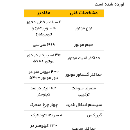
آورده شده است.
مشخصات فنی
مقادیر
۴ سیلندر خطی مجهز
نوع موتور
به سوپرشارژ و
توربوشارژ
حجم موتور
1969 سی‌سی
316 اسب‌بخار در دور
حداکثر قدرت موتور
موتور 5700
400 نیوتن‌متر در
حداکثر گشتاور موتور
دور موتور 5400
مصرف سوخت
10.4 لیتر در صد
ترکیبی
کیلومتر
سیستم انتقال قدرت
چهار چرخ متحرک
گیربکس
۸ سرعته اتوماتیک
230 کیلومتر در
حداکثر سرعت