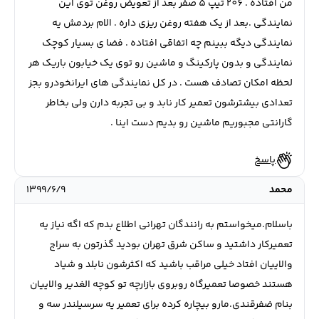
من افتاده . 206 تیپ 5 صفر بعد از تعویض روغن توی این
نمایندگی .بعد از یک هفته روغن ریزی داره . الام بردمش یه
نمایندگی دیگه ببینم چه اتفاقی افتاده . فضا ی بسیار کوچک
نمایندگی و بدون پارکینگ و ماشین رو توی یک خیابون باریک هر
لحظه امکان تصادف هست . در کل نمایندگی های ایرانخودرو بجز
تعدادی بیشترشون تعمیر کار نابد و بی تجربه دارن ولی بخاطر
گارانتی مجبوریم ماشین رو بدیم دست اینا .
پاسخ
محمد
۱۳۹۹/۶/۹
باسلام.میخواستم به رانندگان تهرانی اطلاع بدم که اگه نیاز یه
تعمیرکار داشتید و ساکن شرق تهران بودید گذرتون به سراج
والاییان افتاد خیلی مراقب باشید که اکثرشون نابلد و شیاد
هستند خصوصا تعمیرگاه روبروی بازارچه تو کوچه الغدیر والاییان
بنام ضفرقندی.مارو بیچاره کرده برای تعمیر یه سرسیلندر سه و