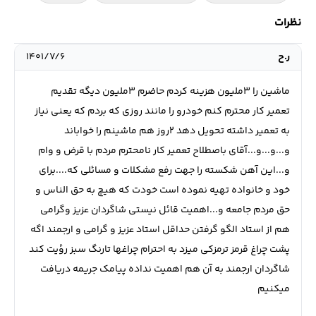
نظرات
ر.ح
۱۴۰۱/۷/۶
ماشین را ۳ملیون هزینه کردم حاضرم ۳ملیون دیگه تقدیم
تعمیر کار محترم کنم خودرو را مانند روزی که بردم که یعنی نیاز
به تعمیر داشته تحویل دهد ۲روز هم ماشینم را خواباند
و...و...و...آقای باصطلاح تعمیر کار نامحترم مردم با قرض و وام
و...این آهن شکسته را جهت رفع مشکلات و مسائلی که....برای
خود و خانواده تهیه نموده است خودت که هیچ به حق الناس و
حق مردم جامعه و...اهمیت قائل نیستی شاگردان عزیز وگرامی
هم از استاد الگو گرفتن حداقل استاد عزیز و گرامی و ارجمند اگه
پشت چراغ قرمز ترمزکی میزد به احترام چراغها تارنگ سبز رؤیت کند
شاگردان ارجمند به آن هم اهمیت نداده پیامک جریمه دریافت
میکنیم