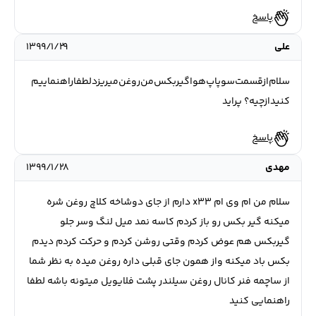
پاسخ
علی
۱۳۹۹/۱/۲۹
سلام‌ازقسمت‌سوپاپ‌هواگیربکس‌من‌روغن‌میریزد‌لطفا‌راهنماییم‌
کنید‌از‌چیه؟ پراید
پاسخ
مهدی
۱۳۹۹/۱/۲۸
سلام من ام وی ام x33 دارم از جای دوشاخه کلاچ روغن شره
میکنه گیر بکس رو باز کردم کاسه نمد میل لنگ وسر جلو
گیربکس هم عوض کردم وقتی روشن کردم و حرکت کردم دیدم
بکس باد میکنه واز همون جای قبلی داره روغن میده به نظر شما
از ساچمه فنر کانال روغن سیلندر پشت فلایویل میتونه باشه لطفا
راهنمایی کنید