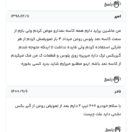
1
پاسخ
امیر
۱۳۹۸/۱۲/۱۱
من ماشین پراید دارم همه کاسه نمدارو عوض کردم ولی بازم از
سمت کاسه نمد پلوس روغن میداد 4 بار تعویضش کردم از هر
مارکی استفاده کردم ولی فایده نداشت تا اینکه متوجه شدم
گیربکس ترک داره میریزه روی پلوس و قطعات ک من فک میکردم
از کاسه نمد باشه, اینو مطلبو میزارم شاید بدرد کسی بخوره
1
پاسخ
نادر
۱۴۰۰/۹/۶
با سلام خودرو 206 تیپ 2 دارم بعد از تعویض روغن از گیر بکس
نشتی دارد علت چیست
پاسخ