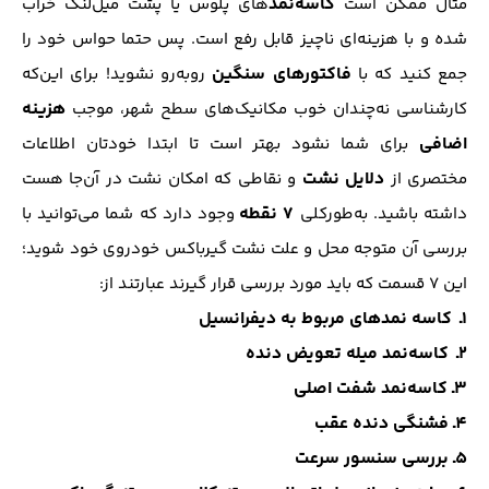
کاسه‌نمد
مثال ممکن است
های پلوس یا پشت میل‌لنگ خراب
شده و با هزینه‌ای ناچیز قابل رفع است. پس حتما حواس خود را
فاکتورهای سنگین
جمع کنید که با
روبه‌رو نشوید! برای این‌که
هزینه
کارشناسی نه‌چندان خوب مکانیک‌های سطح شهر، موجب
اضافی
برای شما نشود بهتر است تا ابتدا خودتان اطلاعات
دلایل نشت
مختصری از
و نقاطی که امکان نشت در آن‌جا هست
۷ نقطه
داشته باشید. به‌طورکلی
وجود دارد که شما می‌توانید با
بررسی آن متوجه محل و علت نشت گیرباکس خودروی خود شوید؛
این ۷ قسمت که باید مورد بررسی قرار گیرند عبارتند از:
1ـ کاسه نمد‌های مربوط به دیفرانسیل
2ـ کاسه‌نمد میله تعویض دنده
3ـ کاسه‌نمد شفت اصلی
4ـ فشنگی دنده عقب
5ـ بررسی سنسور سرعت