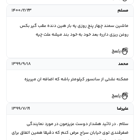
مسلم
۱۴۰۰/۲/۲۳
ماشین سمند چهار پنج روزی یه بار هین دنده عقب گیر بکس
روغن ریزی دارره بعد خود به خود بند میشه علت چیه
پاسخ
محمد
۱۳۹۹/۹/۱۸
ممکنه نشتی از سانسور کیلومتر باشه که اضافه ان میریزه
پاسخ
علیرضا
۱۳۹۹/۷/۲۱
سلام . در تائید هشدار دوست عزیزمون در مورد نمایندگی
ضفرقندی توی خیابان سراج عرض کنم که دقیقا همین اتفاق برای