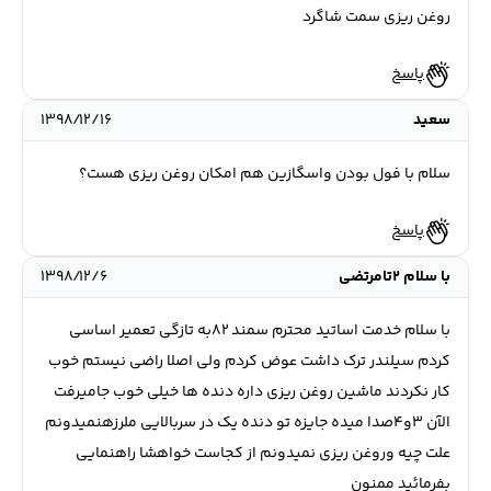
روغن ریزی سمت شاگرد
پاسخ
سعید
۱۳۹۸/۱۲/۱۶
سلام با فول بودن واسگازین هم امکان روغن ریزی هست؟
پاسخ
با سلام 2تامرتضی
۱۳۹۸/۱۲/۶
با سلام خدمت اساتید محترم سمند ۸۲به تازگی تعمیر اساسی
کردم سیلندر ترک داشت عوض کردم ولی اصلا راضی نیستم خوب
کار نکردند ماشین روغن ریزی داره دنده ها خیلی خوب جامیرفت
الآن ۳و۴صدا میده جایزه تو دنده یک در سربالایی ملرزهنمیدونم
علت چیه وروغن ریزی نمیدونم از کجاست خواهشا راهنمایی
بفرمائید ممنون