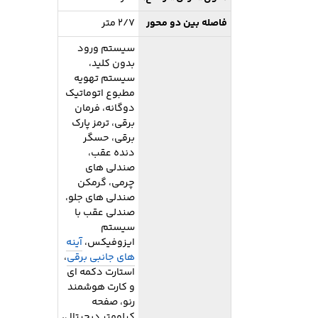
فاصله بین دو محور
2/7 متر
سیستم ورود
بدون کلید،
سیستم تهویه
مطبوع اتوماتیک
دوگانه، فرمان
برقی، ترمز پارک
برقی، حسگر
دنده عقب،
صندلی های
چرمی، گرمکن
صندلی های جلو،
صندلی عقب با
سیستم
ایزوفیکس،
آینه
های جانبی برقی
،
استارت دکمه ای
و کارت هوشمند
رنو، صفحه
کیلومتر دیجیتال،