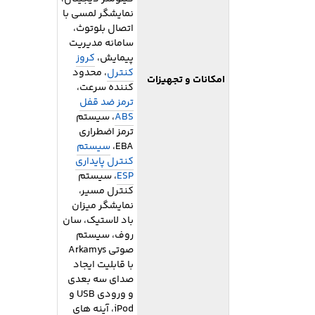
نمایشگر لمسی با
اتصال بلوتوث،
سامانه مدیریت
پیمایش،
کروز
کنترل
، محدود
امکانات و تجهیزات
کننده سرعت،
ترمز ضد قفل
ABS
، سیستم
ترمز اضطراری
EBA،
سیستم
کنترل پایداری
ESP
، سیستم
کنترل مسیر،
نمایشگر میزان
باد لاستیک، سان
روف، سیستم
صوتی Arkamys
با قابلیت ایجاد
صدای سه بعدی
و ورودی USB و
iPod، آینه های