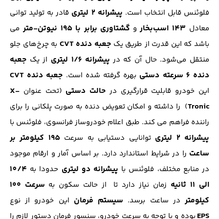
پیشرانه 2 لیتری
فلوئنس قابل انتخاب است.
قادر به تولید توانی
143 اسب‌بخار
گشتاوری
برابر با 195 نیوتن-‌متر
معادل
و
می
جعبه دنده CVT
باشد که این قدرت از طریق یک
به چرخ‌های جلو
پیشرانه 1/6 لیتری
جعبه
منتقل می‌شود. حال آن که در
از یک
دنده 6 سرعته دستی
جعبه دنده CVT
بهره گرفته شده است.
حالت دستی
X-
این خودرو قابلیت قرارگیری در
(تحت عنوان
Tronic
) را داشته و امکان تعویض دنده به صورت پلکانی را برای
راننده فراهم می کند. طبق اعلام خودروساز فرانسوی، فلوئنس با
پیشرانه 2 لیتری
195 کیلومتر بر
توانایی دستیابی به سرعت
ساعت
را در شرایط استاندارد دارد. بر اساس آمار و ارقام موجود
پیشرانه دو لیتری
10/4
در منابع مختلف، فلوئنس با
حدودا به
الی 11 ثانیه
سرعت ۱۰۰
زمان نیاز دارد تا از حالت سکون به
کیلومتر
سیستم فرمان
در ساعت برسد.
این خودرو از نوع
EPS
بوده و با توجه به سرعت خودرو، سنسور فرمان دستور لازم را