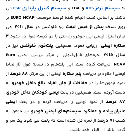
سیستم ترمز ABS
و EBA
سیستم کنترل پایداری ESP
به
و
می
EURO NCAP
باشد. بر اساس تست انجام شده توسط موسسه
بر
پیش از فیس لیفت
سال 2011
روی نسخه
رنو فلوئنس در
، می
4
توان امتیاز ایمنی این خودرو را، حتی با دو کیسه هوا، در حدود
ستاره ایمنی
پلت‌فرم فلوئنس
ارزیابی نمود. همچنین
نیز در
سال 2015
Euro
نمره‌های قابل‌قبولی از مرکز بررسی ایمنی
NCAP
دریافت کرده است. این پلت‌فرم در نسخه فول (از لحاظ
پنج ستاره
88 درصد
ایمنی) علاوه بر دریافت
ایمنی از این مرکز،
از
حفاظت از جان افراد بالغ داخل خودرو
نمره آزمون‌ها را در
به
ایمنی کودکان داخل خودرو
دست آورده است. همچنین در بحث
،
87 درصد
ایمنی
از نمره نهایی را دریافت کرده و در بحث
عابران‌پیاده و عملکرد سیستم‌های ایمنی خودرو
نیز موفق به
71 درصد
کسب
از نمره کل شده است که باعث می شود یک سر و
گردن بالاتر از رقبای خود باشد.