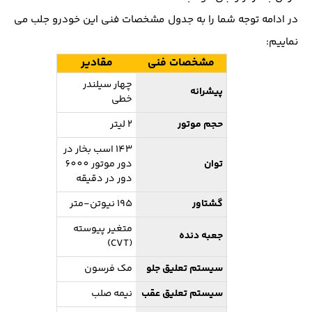
در ادامه توجه شما را به جدول مشخصات فنی این خودرو جلب می
نماییم:
مشخصات فنی
مقادیر
چهار سیلندر
پیشرانه
خطی
حجم موتور
2 لیتر
143 اسب بخار در
توان
دور موتور 6000
دور در دقیقه
گشتاور
195 نیوتن-متر
متغیر پیوسته
جعبه دنده
(CVT)
سیستم تعلیق جلو
مک فرسون
سیستم تعلیق عقب
نیمه صلب