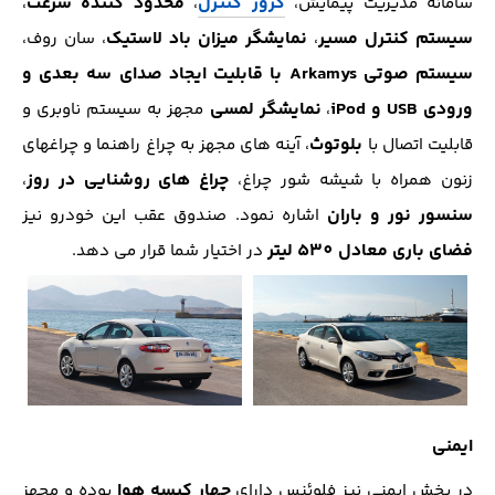
کروز کنترل
محدود کننده سرعت
سامانه مدیریت پیمایش،
،
،
سیستم کنترل مسیر
نمایشگر میزان باد لاستیک
،
، سان روف،
سیستم صوتی Arkamys با قابلیت ایجاد صدای سه بعدی و
ورودی USB و iPod
نمایشگر لمسی
،
مجهز به سیستم ناوبری و
بلوتوث
قابلیت اتصال با
، آینه های مجهز به چراغ راهنما و چراغهای
چراغ های روشنایی در روز
زنون همراه با شیشه شور چراغ،
،
سنسور نور و باران
اشاره نمود. صندوق عقب این خودرو نیز
فضای باری معادل 530 لیتر
در اختیار شما قرار می دهد.
ایمنی
چهار کیسه هوا
در بخش ایمنی نیز فلوئنس دارای
بوده و مجهز