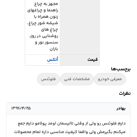
مجهز به چراغ
راهنما و چراغهای
زنون همراه با
شیشه شور چراغ،
چراغ های
روشنایی در روز،
سنسور نور و
باران
قیمت
اُتکس
برچسب‌ها
معرفی خودرو
مشخصات فنی
فلوئنس
نظرات
بهادر
۱۳۹۶/۴/۲۵
دارم فلوئنس رو ولی از وقتی تالیسمان اومد پولامو دارم جمع
میکنم بگیرمش ولی واقعا کیفیت مناسبی داره تمام محصولات