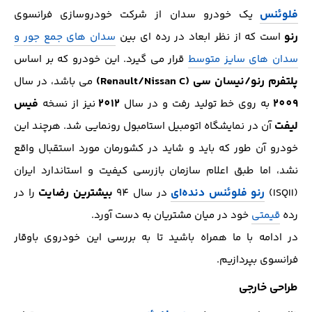
فلوئنس
یک خودرو سدان از شرکت خودروسازی فرانسوی
رنو
است که از نظر ابعاد در رده ای بین
سدان های جمع جور و
سدان های سایز متوسط
قرار می گیرد. این خودرو که بر اساس
پلتفرم رنو/نیسان سی (Renault/Nissan C)
می باشد، در سال
2009
2012
فیس
به روی خط تولید رفت و در سال
نیز از نسخه
لیفت
آن در نمایشگاه اتومبیل استامبول رونمایی شد. هرچند این
خودرو آن طور که باید و شاید در کشورمان مورد استقبال واقع
نشد، اما طبق اعلام سازمان بازرسی کیفیت و استاندارد ایران
رنو فلوئنس دنده‌ای
بیشترین رضایت
(ISQII)
در سال 94
را در
رده
قیمتی
خود در میان مشتریان به دست آورد.
در ادامه با ما همراه باشید تا به بررسی این خودروی باوقار
فرانسوی بپردازیم.
طراحی خارجی