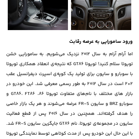
ورود سامورایی به عرصه رقابت
اما آرام آرام به سال ۲۰۱۲ نزدیک می‌شویم. به سامورایی خشن
تویوتا سلام کنید! تویوتا GT86 که نتیجه‌ی انعقاد همکاری تویوتا
با سوبارو و سایون برای تولید یک کوپه‌ی اسپرت دیفرانسیل عقب
2+2 است در سال 2012 به طور رسمی معرفی شد. این خودرو در
بازار های مختلف با نام‌های متفاوت تویوتا 86، GT86، FT86 و
سوبارو BRZ و سایون FR-S عرضه می‌شوند و هر یک بازار خاصی
را هدف گرفته‌اند. همچنین در سال ۲۰۱۶ پس از قطع فعالیت
سایون در مجموعه‌ی تویوتا، نام GT86 جایگزین سایون FR-S شد.
با این حال این خودرو پس از مدت کوتاهی توسط نمایندگی تویوتا