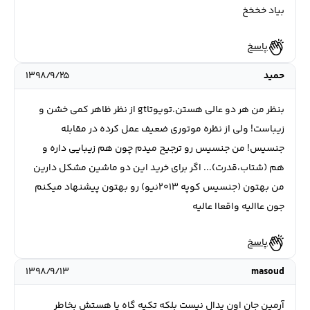
بیاد خخخخ
پاسخ
حمید
۱۳۹۸/۹/۲۵
بنظر من هر دو عالی هستن.تویوتاgt از نظر ظاهر کمی خشن و
زیباست! ولی از نظره موتوری ضعیف عمل کرده در مقابله
جنسیس! من جنسیس رو ترجیح میدم چون هم زیبایی داره و
هم (شتاب،قدرت)... اگر برای خرید این دو ماشین مشکل دارین
من بهتون (جنسیس کوپه ۲۰۱۳نیو) رو بهتون پیشنهاد میکنم
جون عاالیه واقعاا عالیه
پاسخ
۱۳۹۸/۹/۱۳
masoud
آرمین جان اون پدال نیست بلکه تکیه گاه پا هستش بخاطر