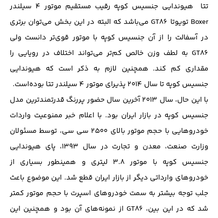
تتا هیوندایی جنسیس کوپه رقیب مستقیم موتور ۴ سیلندر
Boxer تویوتا GT86 می‌باشد که البته در این بخش می‌توان برتری
در آسفالت را از آن جنسیس کوپه با موتور قوی‌تر دانست ولی
GT86 به لطف وزن خالص کم‌تر می‌تواند اختلاف در رویایی را
مقداری کم کند. همچنین لازم به ذکر است که هیوندایی
جنسیس کوپه تا سال ۲۰۱۴ پذیرای موتور ۴ سیلندر تتا بوده‌است.
با این حال، سال ۲۰۱۳ آخرین سال حضور پررنگ قدرتمند‌ترین مدل
جنسیس کوپه در بازار ایران بود. با اعلام خبر ممنوعیت واردات
خودرو‌هایی با حجم موتور بالای ۲۵۰۰ سی سی، توسط مسئولان
وزارت صنعت، معدن و تجارت در سال ۱۳۹۳، پای هیوندایی
جنسیس کوپه با موتور ۳.۸ لیتری و همینطور بسیاری از
خودروهای وارداتی دیگر از بازار ایران قطع شد. این موضوع باعث
جلب توجه بیشتر به سمت خودروهای اسپرت با حجم موتور کمتر
شد که در این بین، GT86 از نمونه‌های آن بود و همچنین این