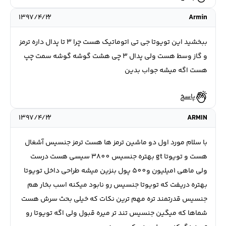
۱۳۹۷/۴/۲۲
Armin
ببخشید این تویوتا جی تی اتوماتیک هست چرا 3 تا پدال داره ترمز
و گاز وسط هست ولی پدال 3 چی هشت گوشه گوشه سمت چپ
هست اگه میشه جواب بدین
پاسخ
۱۳۹۷/۴/۲۲
ARMIN
با سلام مورد اول دو ماشین ترمز ها هست ترمز جنسیس آشغال
هست و تویوتا gt بهتره جنسیس 3800 سیسی هست درست
ولی ماهی 1میلیون و500 پول بنزین میشه طراحی داخل تویوتا
بهتره دریفت که تویوتا جنسیس رو نابود میکنه اسب بخار هم
جنسیس قدرتمند تره مهم ترین نکات که خیلی بحث سرش هست
شماها که میگین جنسیس تند تر میره قبول ولی اگه تویوتا رو