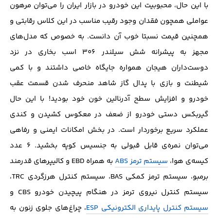
با این حال، محبوبیت این خودرو در بازار ایران را می‌توان مرهون
عواملی همچون فقدان وجود رقیب مناسب در این کلاس رقابتی و
همچنین قیمت نسبتا خوب آن دانست. به‌ خصوص که مدل‌های
مجهز به پیشرانه شش سیلندر ۳۰۶ اسب‌ بخاری در نزد
دوست‌داران هیجان همواره جایگاه خاصی داشتند و با کمی
شیطنت و بازی با پدال گاز شاهد منحرف شدن قسمت عقب
خودرو و افزایش سطح آدرنالین خون خود بودید!‌ با این حال
گیربکس دستی خودرو از ضعف در معکوس کشیدن و کندی
عملکرد سریع برخوردار است. در بخش امکانات ایمنی و رفاهی‌
می‌توان نمره‌ی قابل قبولی به جنسیس کوپه بخشید. ۶ عدد
کیسه‌ی هوا،
سیستم ترمز ABS
به همراه EBD و کالیپرهای قدرمند
برمبو، سیستم ترمز کمکی BAS، سیستم کنترل هرزگردی TRC،
سیستم کنترل نیروی ترمز در هنگام پیچیدن خودرو CBS و
سیستم کنترل پایداری الکترونیکی ESP
، چراغ‌های جلوی زنون به