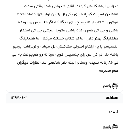
دیزاین اونشکلیش کردند. آقای شیوانی شما وقتی سمت
1ماشین اسپرت کوپه میری یکی از برترین اولویتها مصلما حجم
موتور و شتاب اونه یعد چیزای دیگه که اگر جنسیس رو رونده
باشی و جی تی هم رونده باشی متوجه میشی جی تی 1مقدار
هندلینگ بهتر داری اما تو شتاب خستت میکنه اما هندلینگ
جنسیسو با یه ارتفاع اصولی مشکلش حل میشه و ترمزاشم برمبو
باشه حله در کل من رای جنسیس کوپه مردانه رو هیچوقت به جی
تی 86 زنانه نمیدم وسلام البته نظر شخصی منه نظرات دیگران
هم محترمه
پاسخ
۱۳۹۷/۶/۲
ashkan
wtf/:
پاسخ