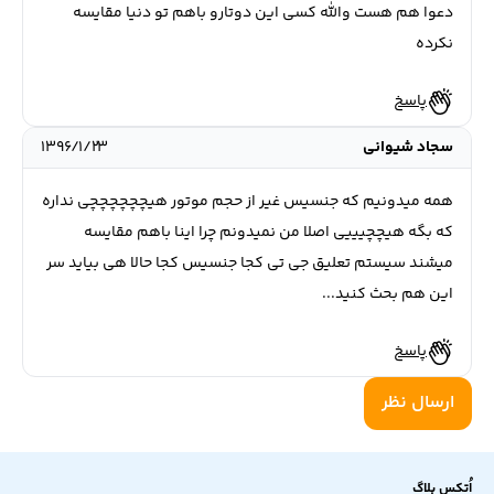
دعوا هم هست والله کسی این دوتارو باهم تو دنیا مقایسه
نکرده
پاسخ
سجاد شیوانی
۱۳۹۶/۱/۲۳
همه میدونیم که جنسیس غیر از حجم موتور هیچچچچچچی نداره
که بگه هیچچیییی اصلا من نمیدونم چرا اینا باهم مقایسه
میشند سیستم تعلیق جی تی کجا جنسیس کجا حالا هی بیاید سر
این هم بحث کنید...
پاسخ
ارسال نظر
اُتکس بلاگ