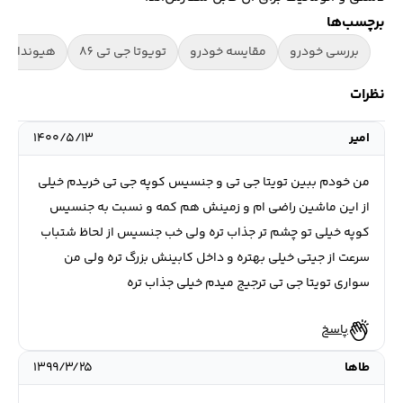
برچسب‌ها
بررسی خودرو
مقایسه خودرو
تویوتا جی تی 86
هیوندای ج
نظرات
امير
۱۴۰۰/۵/۱۳
من خودم ببين تويتا جي تي و جنسيس كوپه جي تي خريدم خيلي
از اين ماشين راضي ام و زمينش هم كمه و نسبت به جنسيس
كوپه خيلي تو چشم تر جذاب تره ولي خب جنسيس از لحاظ شتباب
سرعت از جيتي خيلي بهتره و داخل كابينش بزرگ تره ولي من
سواري تويتا جي تي ترجيج ميدم خيلي جذاب تره
پاسخ
طاها
۱۳۹۹/۳/۲۵