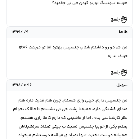
هزینه تیوتینگ توربو کردن جی تی چقدره؟
پاسخ
طاها
۱۳۹۹/۱/۹
من هر دو رو داشتم شتاب جنسیس بهتره اما تو دریفت gt86
حریف نداره
پاسخ
سهیل
۱۳۹۸/۱۰/۱۶
من جنسیس دارم. خیلی رازی هستم. چون هم قدرت داره هم
صدای قشنگی داره. حقیقتا پشت جی تی نشستم تا حالا ک بخوام
نظر کارشناسی بدم. اما از ماشینی که دارم کاملا رازی هستم.
بعدم یکی از خوبیا جنسیس نسبت ب جیتی تعداد سرنشیناش.
همیشه دوست دخترت تنها نمیاد ی موقعه دوستشم میخواد