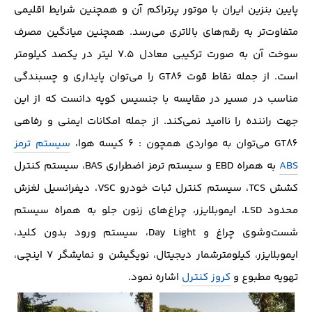
پایین بنزین ایران با موتور پر‌تراکم آن و همچنین شرایط اقلیمی
متفاوت‌تر به رقم‌های بالاتری‌ می‌رسد. همچنین میانگین مصرف
سوخت آن به صورت ترکیبی معادل ۷.۵ لیتر در یکصد کیلومتر
است. از جمله نقاط قوت GT86 را می‌توان پایداری و چسبندگی
مناسب‌ در مسیر در مقایسه با جنسیس کوپه دانست که از این
جهت راننده را نا‌امید نمی‌کند. از جمله امکانات ایمنی و رفاهی
GT86 می‌توان به مواردی همچون :‌ ۶ کیسه هوا،
سیستم ترمز
ABS
به همراه EBD و سیستم ترمز اضطراری BAS، سیستم کنترل
کشش TCS، سیستم کنترل ثبات خودرو VSC، دیفرانسیل لغزش
محدود LSD، ایموبلایزر، چراغ‌های زنون جلو به همراه سیستم
شست‌وشوی چراغ و Day Light، سیستم ورود بدون کلید،
ایموبلایزر، کیلومتر‌شمار دیجیتال، نویگیشن و نمایشگر ۷ اینچی،
تهویه مطبوع و
کروز کنترل
اشاره نمود.