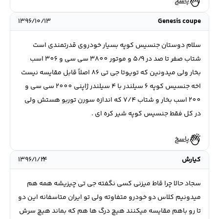
پاسخ
۱۳۹۶/۱۰/۱۳
Genesis coupe
سلام دوستان جنسيس كوپه بسيار خودروى قدرتمندى است
شتاب صفر تا صد در ٥/٩ و موتور ٣٨٠٠ سى سى و ٣٠٦ اسب
بخار ولى ميدونين كه تويوتا جى تى ٨٦ اصلاً قابل مقايسه نيست
اخه جنسيس كوپه ٦ سيلندر با ٤ سيلندر ژاپنى ٢٠٠٠ سى سى و
٢٠٠ اسب بخار و شتاب ٧/٤ كه اندازه سورن توربو هستش ولى
در كل فقط جنسيس كوپه شير كره اى .
پاسخ
کیارش
۱۳۹۶/۱/۲۴
سجاد حالا چرا قاط میزنی کسی نگفته جی تی چیزیشه همه هم
میدونیم کلاس دو خودرو متفاوته ولی تو ایران متاسفانه این دو
تا رو باهم مقایسه میکنند هیچ درگ ها هم که بماند هیچ سرش