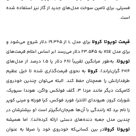
فسیلی، برای تامین سوخت مدل‌های جدید از گاز نیز استفاده شده
است.
قیمت تویوتا کرولا
برای مدل L از ۱۹.۳۶۵ دلار شروع می‌شود و
برای مدل XSE به ۲۳.۵۴۵ دلار می‌رسد (بر اساس اعلام قیمت‌های
تویوتا
، به‌طور میانگین تقریباً ۲۸۱ دلار یا ۱.۵ درصد از مدل‌های
کرولا
۲۰۱۶ گران‌تراند)،
به نحوی قیمت‌گذاری شده تا خیل عظیم
طرفدارانش را همچنان حفظ کند. البته می‌توان چندین خودروی
کامپکت دیگر مانند مزدا ۳، گلف فولکس ‌واگن، هوندا سیویک،
شورلت کروز، هیوندای الانترا، فورد فوکس، کیا فورته و مینی کوپر
را نام برد که رانندگی با آن‌ها هیجان‌انگیزتر است (و بیشترشان در
چندین مدل جعبه دنده‌های دستی ارائه کرده‌اند). اما همیشه
تویوتا کرولا
در بین کسانی‌که خودروی خود را صرفا به عنوان