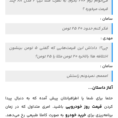
می‌خوام برم 206 بخرم، به نظرت مثلا تیپ 2 مدل 88 چند
قیمت میخوره ؟
سامان :
فکر کنم حدود 20 25 تومن
مهدی :
چی؟! داداش این قیمت‌هایی که گفتی 5 تومن بینشون
اختلافه ها! بالاخره 20 تومن مثلا یا 25 تومن؟
سامان :
امممم، نمیدونم راستش
آغاز داستان...
حتما برای شما یا اطرافیانتان پیش آمده که به دنبال پیدا
قیمت روز خودرویی
کردن
باشید. امری متداول که در زمان
خرید خودرو
برنامه‌ریزی برای
به صورت کاملا طبیعی رخ می‌دهد.