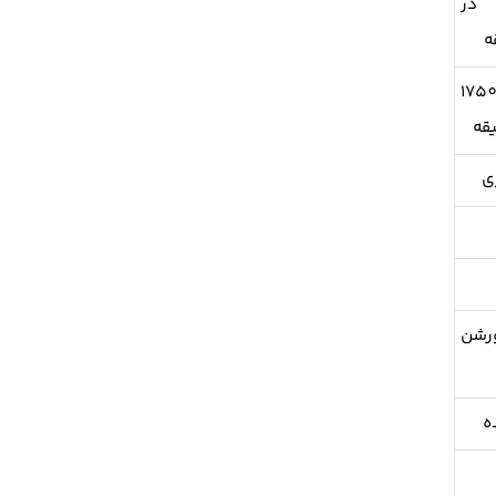
 در
21 نیوتن متر در 1750
رشن
ه