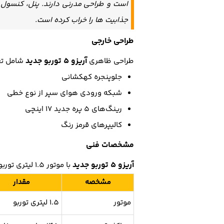
است و طراحی مدرنی دارند. پنل، کنسول 
جذابیت ها را خراب کرده است.
طراحی خارجی
آریزو 5 توربو جدید
طراحی ظاهری
شامل تغی
جلوپنجره کهکشانی
شبکه ورودی هوای سپر از نوع خطی
رینگ‌های 5 پره جدید 17 اینچی
کالیپرهای قرمز رنگ
مشخصات فنی
آریزو 5 توربو جدید
با موتور 1.5 لیتری توربو و گیربکس CVT مجهز شده است.
مشخصه
مقدار
موتور
1.5 لیتری توربو