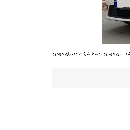
سگمنت C) است که برای اولین بار در سال 2016 رونمایی شد. این خودرو توسط شرکت مدیران خودرو