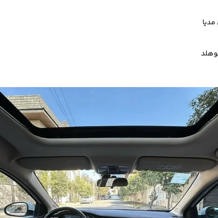
توهلد