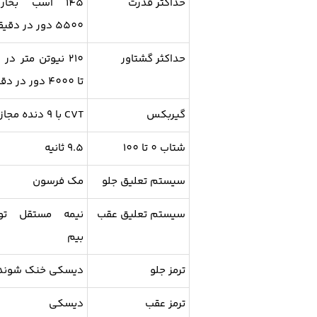
حداکثر قدرت
145 اسب بخار
5500 دور در دقیقه
حداکثر گشتاور
0
تا 4000 دور در دقیقه
گیربکس
CVT با 9 دنده مجازی
شتاب 0 تا 100
9.5 ثانیه
سیستم تعلیق جلو
مک فرسون
سیستم تعلیق عقب
نیمه مستقل تو
بیم
ترمز جلو
دیسکی خنک شوند
ترمز عقب
دیسکی