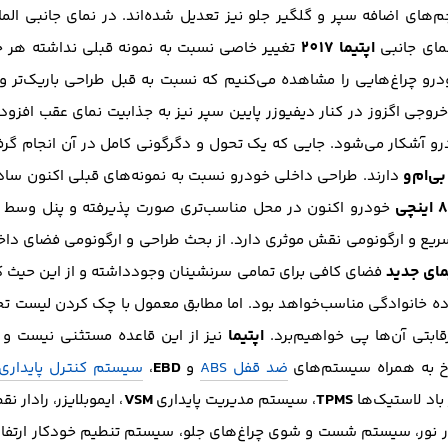
م‌های اضافه سپر و گلگیر جلو نیز تعدیل شده‌اند. در نمای جانبی ال
اپتیما 2017
نمای جانبی
تغییر خاصی نسبت به نمونه قبلی نداشته هر چن
رو چراغ‌هایی را مشاهده می‌کنیم که نسبت به قبل طراحی باریک‌تر و ک
ی اگزوز در کنار دیفیوزر پایین سپر نیز به جذابیت نمای عقب افزوده‌ان
ودرو آشکار می‌شود. جایی که یک تحول و دگرگونی کامل در آن انجام گر
ی‌ام‌و
دارند. طراحی داخلی خودرو نسبت به نمونه‌های قبلی اکنون ساده‌
 اینچی
خودرو اکنون در محل مناسب‌تری صورت پذیرفته و پنل وسط داش
یع و ارگونومی نقش موثری دارد. از بحث طراحی و ارگونومی فضای دا
مای جدید
فضای کافی برای تمامی سرنشینان وجود‌داشته و از این حی
ه خانوادگی مناسب‌خواهد بود. اما مطابق معمول با چک‌ کردن لیست تجه
اپتیما
قابتی آن‌ها پی خواهیم‌برد.
EBD
رخ به همراه سیستم‌های
ضد قفل ABS
و
،
سیستم کنترل پایداری 
VSM
TPMS
باد لاستیک‌ها
، سیستم مدیریت پایداری
، ایموبلایزر، رادار ن
ور نور، سیستم شست و شوی چراغ‌های جلو، سیستم تنطیم خودکار ارتفاع 