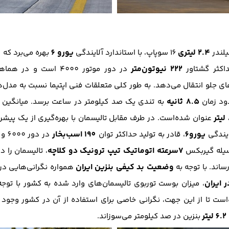
2.4 لیتری
یورو 6
16 سوپاپ، با استاندارد آلایندگی
بهره می‌برد که ا
222 نیوتون‌متر
در دور موتور 4000 است و در هماهنگی با یک گیربکس
‌های جلو انتقال می‌دهد. به طور کلی متعلقات فنی اپتیما نسبت به مدل‌
8.5 ثانیه
دود زمان
به تندی یک صد کیلومتر در ساعت برسد. میانگین 
عنوان شده‌است. در طرف مقابل تالیسمان با بهره‌گیری از یک پیشرانه 4 سیل
یورو6
190 اسب‌بخار
ایندگی
، قادر به تولید حداکثر توان
در دور 6000 و حداکثر گشتاور تولیدی
7سرعته اتوماتیک تیپ ترونیک دو کلاچه
، تالیسمان را
وضعیت بد کیفی بنزین ایران
ند. با توجه به
همواره نگرانی‌هایی در 
ر ایران
، میزان بوست توربوی تالیسمان‌های وارد شده به کشور با توجه
‌است تا از این جهت، نگرانی خاصی برای استفاده از آن در کشور وجود
6.2 لیتر
بنزین در صد کیلومتر می‌سوزاند.