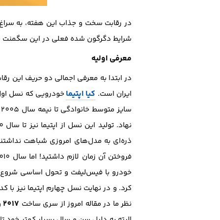
در رقابت سخت و جذاب این هفته، به سراغ 2 نمونه از خودرو‌های موفق و مورد توجه ر
شرایط دگرگون شده فعلی در این سگمنت برا
معرفی اولیه
در ابتدا به معرفی اجمالی دو حریف این رقاب
کیا اپتیما
ایران‌ است.
خودرویی که نسل اول
سایز متوسط خانوادگی تا نیمه سال 2005 ادامه داشت و پس از آن، نسل دوم اپتیما با کد
فروختن آن زمان لازم داشتید! اما سال 2010 را با رونمایی نسل سوم اپتیما با کد
خودرو با فیس‌لیفت و تحول اساسی شروع موف
کرد. و در نهایت نسل چهارم اپتیما نیز با کد
2017
نظر ما در مقاله امروز از سری ساخت
و
البته به دلیل سن و سال بسیار کمتر خود تاری