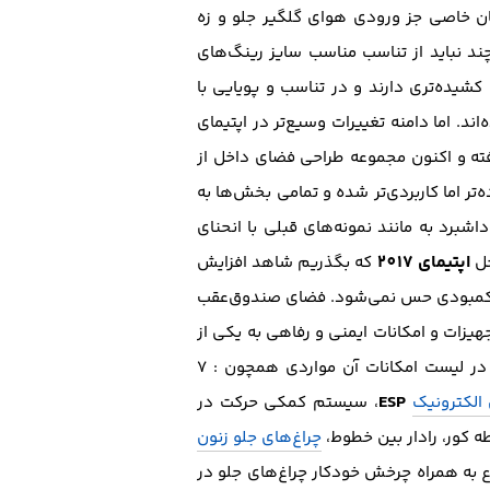
مان خاصی جز ورودی هوای گلگیر جلو و زه
د نباید از تناسب مناسب سایز رینگ‌های
شیده‌تری دارند و در تناسب و پویایی با
د. اما دامنه تغییرات وسیع‌تر در اپتیمای
فته و اکنون مجموعه طراحی فضای داخل از
تر اما کاربردی‌تر شده و تمامی بخش‌ها به
برد به مانند نمونه‌های قبلی با انحنای
اپتیمای 2017
خل
که بگذریم شاهد افزایش
ث کمبودی حس نمی‌شود. فضای صندوق‌عقب
یزات و امکانات ایمنی و رفاهی به یکی از
نیز از این قاعده مستثنی نیست و در لیست امکانات آن مواردی همچون : 7
ESP
الکترونیک
، سیستم کمکی حرکت در
قطه کور، رادار بین خطوط،
چراغ‌های جلو زنون
به همراه چرخش‌ خودکار چراغ‌های جلو در