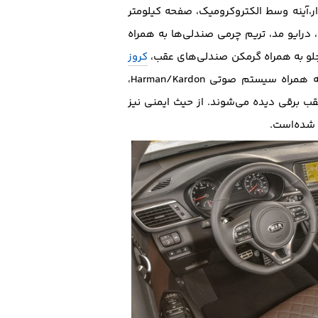
دار،آینه وسط الکتروکرومیک، صفحه کیلومتر
رایو مد، تریم چرمی صندلی‌ها به همراه
کروز
هوشمند، سقف پاناروما، تهویه مطبوع اتوماتیک دوگانه، سنسور باران، صفحه نمایشگر لمسی 8 اینچی به همراه سیستم صوتی Harman/Kardon،
ب برقی دیده می‌شوند. از حیث ایمنی نیز
شده‌است.