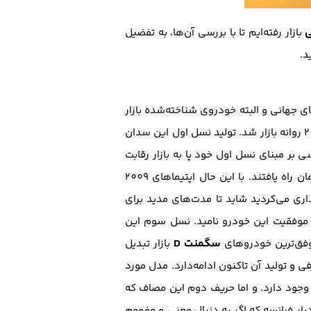
ی
بازار رفته‌ایم تا با بررسی آن‌ها، به تفضیل
د.
ای جهانی و البته خودروی شناخته‌شده بازار
برای اولین بار در سال 2000 میلادی معرفی و در سال 2001 روانه بازار شد. تولید نسل اول این سدان
بر مبنای نسل اول خود پا به بازار رقابت
نهاد. تولید این نسل از اپتیما نیز تا سال 2010 ادامه‌داشت و حتی نمونه‌هایی از مدل‌های 2009 آن به بازار کشورمان راه یافتند. با این حال اپتیما‌های 2009
ن‌ سال، مدل 2009 را حتی با موتور 6 سیلندر در ایران خریداری می‌کردید شاید تا مدت‌های مدید برای
 موفقیت این خودرو نامید. نسل سوم این
سگمنت D
وفق‌ترین خودرو‌های
بازار تبدیل
 همان اصول و المان‌های موفق گذشته در سال 2016 معرفی و تولید آن تاکنون ادامه‌دارد. مدل مورد
ن وجود دارد. و اما حریف دوم این مصاف که
یار فرانسه که اگر به دنبال معنی و مفهوم