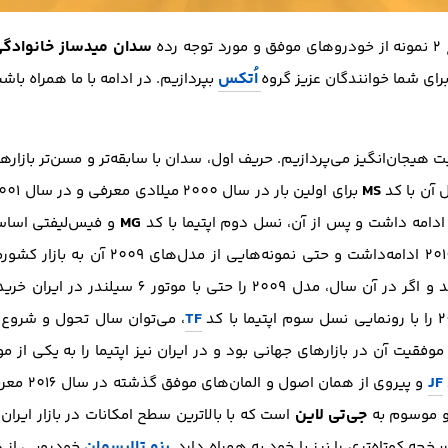
سدان میدساز خانوادگ
ده
اُتکس
ی شما خوانندگان عزیز گروه
بپردازیم. در ادامه با ما همراه باشی
ت هیجان‌انگیز می‌پردازیم. حریف اول، سدان با سابقه‌تر و مسن‌تر بازاره
MS
 آن با کد
MG
و فیس‌لیفتی اساسی 
ذره‌ای به مدل‌های امروزی شباهت نداشتند و اگر در آ
TF
، می‌توان سال تحول و شروع
قیت آن در بازار‌های جهانی بود و در ایران نیز اپتیما را به یکی از م
JF
و پیروی از
جی‌تی لاین
 موسوم به
است که با بالاترین سطح امکانات در بازار ایرا
رنو تالیسمان
خچه کوتاه‌تری را نیز با خود به همراه دارد.
خودرویی از د