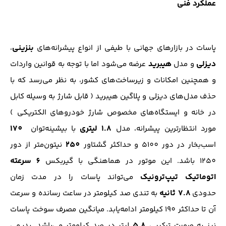
عملکرد فنی
بنزینی
پاسات در بازار‌های جهانی با طیفی از انواع پیشرانه‌های
،
دیزلی
هیبرید
و مدل
عرضه می‌شود اما با توجه به قوانین واردات
و همچنین امکانات و زیر‌ساخت‌های کشور، به نظر می‌رسد که با
حذف مدل‌های دیزلی و پلاگین هیبرید ( قابل شارژ به وسیله کابل
در خانه و ایستگاه‌های مخصوص شارژ خودرو‌های الکتریکی‌ )
1.8 لیتری
170
مورد انتظار‌ترین پیشرانه، مدل
با بیشینه‌توان
250
اسب‌بخار در دور 5100 و حداکثر گشتاور
نیتون‌متر از دور
6 سرعته
1250 باشد. این موتور در هماهنگی با گیربکس
اتوماتیک تیپ‌ترونیک
می‌تواند پاسات را در مدت زمان
7.8 ثانیه
حدودی
به تندی صد کیلومتر در ساعت رسانده و سرعت
آن تا حداکثر 190 کیلومتر ادامه‌یابد. میانگین مصرف سوخت پاسات
5.8
نیز به صورت ترکیبی
لیتر در صد کیلومتر می‌باشد. بدیهی