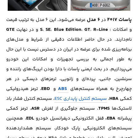
پاسات 2017
6 مدل
در
عرضه می‌شود. این 6 مدل به ترتیب قیمت
GTE
S
SE
Blue Edition
GT
R-Line
و امکانات :
،
،
،
،
و در نهایت
نام‌دارند. در حال حاضر اطلاعات دقیقی از شرایط و مدل‌های
برنامه‌ریزی شده برای عرضه در ایران در دسترس نیست با این حال
به طور اجمالی به بررسی تجهیزات و امکانات این خودرو
می‌پردازیم. در بحث ایمنی پاسات با دارا بودن ایربگ‌های راننده و
سرنشین، جانبی، پرده‌ای و زانویی، ترمز‌های دیسکی در هر
EBD
ABS
چهارچرخ به همراه سیستم‌های
و
، ترمز هیدرولیکی
HBA
کمکی
،
سیستم کنترل پایداری ESC
، سیستم کنترل فشار باد
ASR
TPMS
لاستیک‌ها
، سیستم جلوگیری از لغزش
، ترمز کمکی
EDL
EBA،
پیشرانه
قفل الکترونیکی دیفرانسیل خودرو
، همچنین
سیستم‌های الکترونیکی پارک خودکار، سیستم هشدار‌دهنده