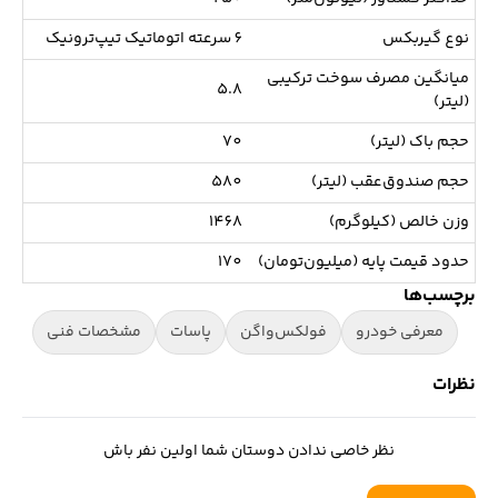
نوع گیربکس
6 سرعته اتوماتیک تیپ‌ترونیک
میانگین مصرف سوخت ترکیبی
5.8
(لیتر)
حجم باک (لیتر)
70
حجم صندوق‌عقب (لیتر)
580
وزن خالص (کیلوگرم)
1468
حدود قیمت پایه (میلیون‌تومان)
170
برچسب‌ها
معرفی خودرو
فولکس‌واگن
پاسات
مشخصات فنی
نظرات
نظر خاصی ندادن دوستان شما اولین نفر باش