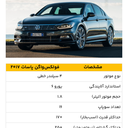
مشخصات
فولکس‌واگن پاسات 2017
نوع موتور
4 سیلندر خطی
استاندارد آلایندگی
یورو 6
حجم موتور (لیتر)
1.8
تعداد سوپاپ
16
حداکثر قدرت (اسب‌بخار)
170
حداکثر گشتاور (نیوتون‌متر)
250