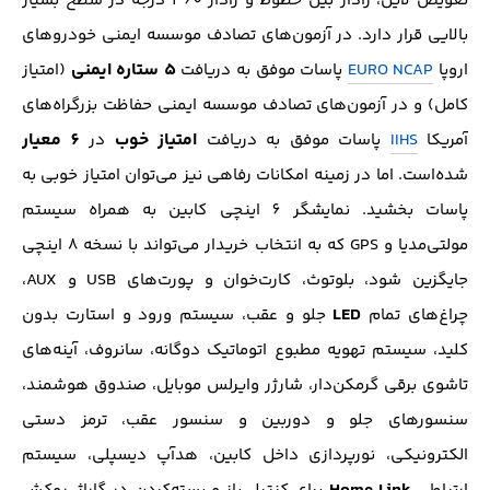
تعویض لاین، رادار بین خطوط و رادار 360 درجه در سطح بسیار
بالایی قرار دارد. در آزمون‌های تصادف موسسه‌ ایمنی خودروهای
5 ستاره ایمنی
اروپا
EURO NCAP
پاسات موفق به دریافت
(امتیاز
کامل) و در آزمون‌های تصادف موسسه ایمنی حفاظت بزرگراه‌های
امتیاز خوب
6 معیار
آمریکا
IIHS
پاسات موفق به دریافت
در
شده‌است. اما در زمینه امکانات رفاهی نیز می‌توان امتیاز خوبی به
پاسات بخشید. نمایشگر 6 اینچی کابین به همراه سیستم
مولتی‌مدیا و GPS که به انتخاب خریدار می‌تواند با نسخه 8 اینچی
جایگزین شود، بلوتوث، کارت‌خوان و پورت‌های USB و AUX،
LED
چراغ‌های تمام
جلو و عقب، سیستم ورود و استارت بدون
کلید، سیستم تهویه مطبوع اتوماتیک دوگانه، سانروف، آینه‌های
تاشوی برقی گرمکن‌دار، شارژر وایرلس موبایل، صندوق هوشمند،
سنسور‌های جلو و دوربین و سنسور عقب، ترمز دستی
الکترونیکی، نورپردازی داخل کابین، هدآپ دیسپلی، سیستم