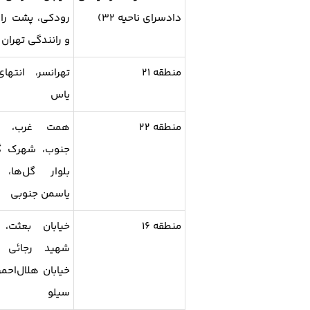
دادسرای ناحیه ۳۲)
رودکی، پشت را
و رانندگی تهران 
منطقه ۲۱
تهرانسر، انتهای
یاس
منطقه ۲۲
همت غرب، آز
جنوب، شهرک گل
بلوار گل‌ها، 
یاسمن جنوبی
منطقه ۱۶
خیابان بعثت، 
شهید رجائی ج
خیابان هلال‌احمر
سیلو