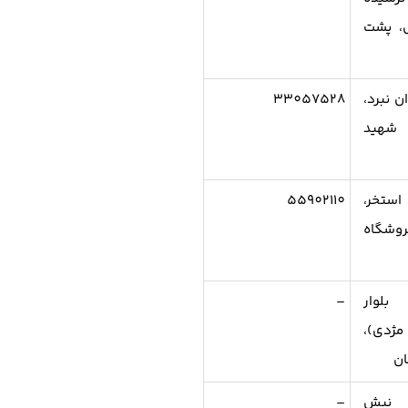
، پشت
ن نبرد،
33057528
 شهید
استخر،
55902110
شگاه
 بلوار
–
ژدی)،
ان
، نبش
–