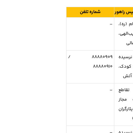
یس راهور
شماره تلفن
ام (ره)،
–
الهی،
الی
نرسیده
88880909 /
 کودک،
88880910
 آتش
تقاطع
–
 مجاز
یثارگران
رسیده
–