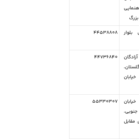
هنمایی
بزرگ
 بلوار
44538808
ادگان
44736840
ستان،
خیابان
خیابان
55330307
نوبی،
، مقابل