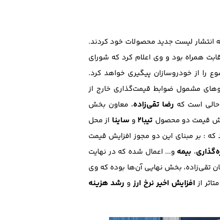
ه انتشار لیست جدید محصولات خود کردند.
ابت همراه بود و وی اعلام کرد که شوراي
وع را از خودروسازان پيگيري خواهد كرد.
وهاي مشمول ضوابط قيمت‌گذاري خارج از
رضا تقی‌زاده
 حالی است که
، معاون بخش
تيبا2
ساينا
يش قيمت دو محصول
و
از محل
که : بر مبناي اين دو مجوز افزايش قيمت
‌گذاري
بيمه
،
و... اعمال شده كه در نهايت
 تقی‌زاده، بخش نهایی آن‌ها بوده که وی
افزايش اخير نرخ ارز
رشد هزينه
تاثر از
و