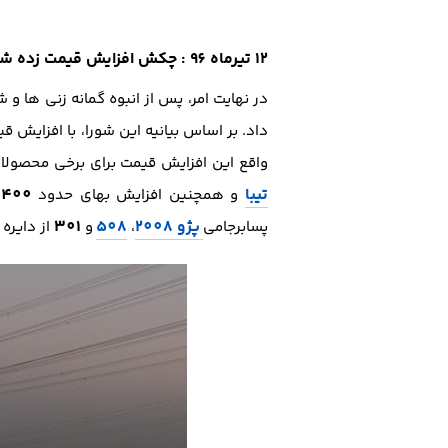
12 تیرماه 96 : چکش افزایش قیمت زده شد
در نهایت امر، پس از انبوه گمانه زنی ها و
داد. بر اساس بیانیه این شورا، با افزایش 
واقع این افزایش قیمت برای برخی محصولات
تیبا
400 هزار تومانی
و همچنین افزایش بهای حدود
پژو 2008
508
301
پسابرجامی
،
و
از دایره