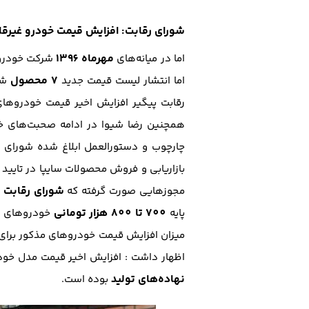
شورای رقابت: افزایش قیمت خودرو غیرقا
مهرماه 1396
اما در میانه‌های
شرکت خودر
7 محصول
اما انتشار لیست قیمت جدید
شر
رقابت پيگير افزايش اخير قيمت خودروها
همچنین رضا شیوا در ادامه صحبت‌های خو
چارچوب و دستورالعمل ابلاغ شده شوراي 
بازاریابی و فروش محصولات سایپا در تایی
شوراي رقابت
مجوز‌هايي صورت گرفته كه
ق
700 تا 800 هزار توماني
پايه
خودرو‌هاي م
ميزان افزايش قيمت خودروهاي مذكور براي
اظهار داشت : افزايش اخير قيمت مدل خو
نهاده‌هاي توليد
بوده است.