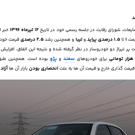
12 تیرماه 1396
 شایعات، شورای رقابت در جلسه رسمی خود در تاریخ
خبر ا
1
1.5 درصدی
پراید
تیبا
2.5 درصدی
قیمت
تا
و
و همچنین رشد
قیمت خود
 پر تیراژ دو خودروساز در نظر گرفته شده و نتیجه این اتفاق، افزایش
سمند
پژو
برای خودروهای
و
بوده است. همچنین طبق 
انحصاری بودن
آزاد
 قیمت گذاری خارج و قیمت آن ها به علت
بازار آن ها
ا