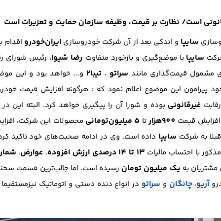
نونی‌ است/ نظارت بر قيمت، وظیفه سازمان حمايت و تعزيرات است
سایپا
ایران‌خودرو
وسازی
و اندکی بعد از آن شرکت خودروسازی
اقدام ب
سایپا
رضا شیوا
کت
با موضع‌گیری و بازخورد متفاوت
، رئیس شورای رق
سراتو
تيبا2
ي مشمول قيمت‌گذاري مانند
،
و... خواهد بود و اين موض
د پیرامون این موضوع اعلام نمود که : هرگونه افزايش قيمت خودر
غيرقانوني
رقابت
بوده و شورا آن را پيگيري خواهد كرد. البته این در
900هزار
5 میلیون‌تومانی
د افزایش قیمت
تا
محصولات این شرکت، افزا
سايپا
بلا به شركت
داده است. وی در ادامه صحبت‌های خود تاکید کرد 
13 تا 14 درصدي ارزش افزوده
عوارض
شماره
ذكور با احتساب ماليات
،
،
يك ميليون تومان
 مشتريان به
رسيده است. اما جالب‌ترین قسمت سخنان
آريو
چانگان
سراتو
درو
،
و
در انواع دنده دستي و اتوماتيك نيزمستقيما م