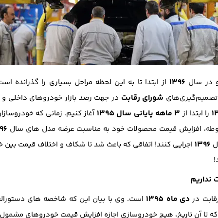
1396
و در سال
از ابتدا تا به این لحظه مراحل بسیاری را گذرانده اس
شورای رقابت
تصمیم‌گیری‌های
در جهت رصد بازار خودرو‌های داخلی و اتخ
1
3 ماهه پایانی سال 1395
را ابتدا از
آغاز کنیم. زمانی که خودروسازا
96
مربوطه، افزایش قیمت محصولات خود به مناسبت عرضه مدل های سال
1396
ال
اجرایی کنند! اتفاقی که باعث شد تا شکاف و اختلاف قیمت بین
!
 نداریم
دی
ماه 1395
قابت در
است. وی با بیان این که شاخصه های دستورال
ه تا آن تاریخ، هیچ خودروسازی اجازه افزایش قیمت خودروهای مشمول د