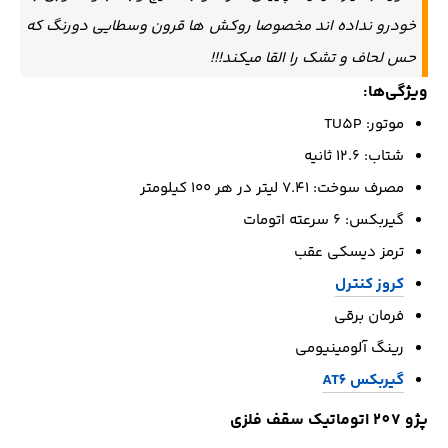
خودرو نداده اند مخصوصا روکش ها قرون وسطایی دورنگ که
حس لحاف و تشک را القا میکند!!!
ویژگی‌ها:
موتور: TU5P
شتاب: ۱۲.۶ ثانیه
مصرف سوخت: ۷.۴۱ لیتر در هر ۱۰۰ کیلومتر
گیربکس: ۶ سرعته اتومات
ترمز دیسکی عقب
کروز کنترل
فرمان برقی
رینگ آلومینیومی
گیربکس AT6
پژو 207 اتوماتیک سقف فلزی