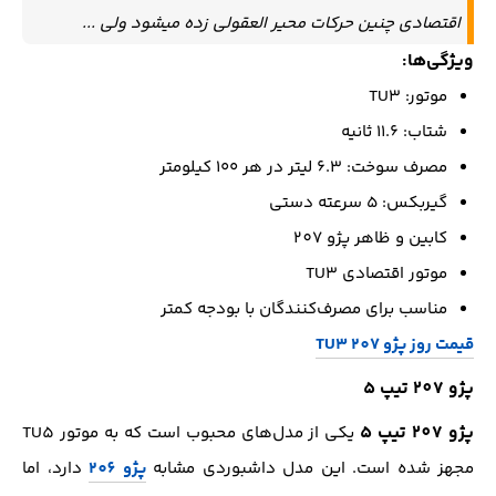
اقتصادی چنین حرکات محیر العقولی زده میشود ولی ...
ویژگی‌ها:
موتور: TU3
شتاب: ۱۱.۶ ثانیه
مصرف سوخت: ۶.۳ لیتر در هر ۱۰۰ کیلومتر
گیربکس: ۵ سرعته دستی
کابین و ظاهر پژو 207
موتور اقتصادی TU3
مناسب برای مصرف‌کنندگان با بودجه کمتر
قیمت روز پژو 207 TU3
پژو 207 تیپ 5
پژو 207 تیپ 5
یکی از مدل‌های محبوب است که به موتور TU5
مجهز شده است. این مدل داشبوردی مشابه
پژو 206
دارد، اما