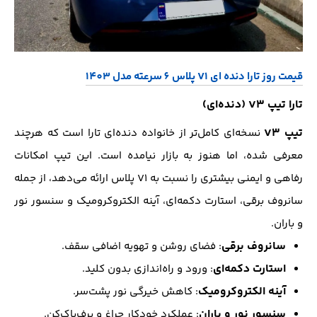
قیمت روز تارا دنده ای V1 پلاس 6 سرعته مدل 1403
تارا تیپ V3 (دنده‌ای)
تیپ V3
نسخه‌ای کامل‌تر از خانواده دنده‌ای تارا است که هرچند
معرفی شده، اما هنوز به بازار نیامده است. این تیپ امکانات
رفاهی و ایمنی بیشتری را نسبت به V1 پلاس ارائه می‌دهد، از جمله
سانروف برقی، استارت دکمه‌ای، آینه الکتروکرومیک و سنسور نور
و باران.
سانروف برقی
: فضای روشن و تهویه اضافی سقف.
استارت دکمه‌ای
: ورود و راه‌اندازی بدون کلید.
آینه الکتروکرومیک
: کاهش خیرگی نور پشت‌سر.
سنسور نور و باران
: عملکرد خودکار چراغ و برف‌پاک‌کن.