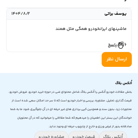
یوسف براتی
۱۴۰۴/۸/۲
ماشینهای ایرانخودرو همگی مثل همند
6
پاسخ
ارسال نظر
اُتکس بلاگ
بخش مقالات خودرو اُتکس یا اُتکس بلاگ شامل محتوای غنی در حوزه خرید خودرو، فروش خودرو،
قیمت گذاری، تحلیل، مشاوره، بررسی و اخبار خودرو است که تا سر حد امکان سعی شده است از
محتویات زرد، بدون سند و همچنین کپی برداری های غیر حرفه ای در آن جلوگیری شود ما به شما
خوانندگان این بستر این اطمینان را میدهیم که شما مقالاتی را میخوانید که در آن محتویان
صادقانه بدور از غرض ورزی و خارج از چارچوب حرفه ای وجود ندارد.
اُتکس بلاگ
قیمت خودرو
مشاوره خودرو