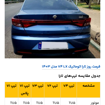
قیمت روز تارا اتوماتیک V4 LX مدل 1403
جدول مقایسه تیپ‌های تارا
مشخصه
تیپ V4
تیپ V2
تیپ V3
تیپ V1
تیپ V1
پلاس
موتور
TU5
TU5
TU5
TU5
TU5