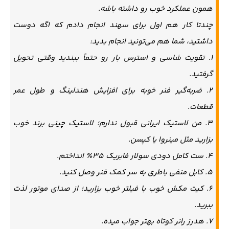
همون عملکرد خوب رو داشته باشه.
چندتا کار هم اول برای سهند انجام دادم که اگه دوست
داشتید، شما هم می‌تونید انجام بدید:
1. تقویت شاسی و استرس بار رو حتماً ببندید وقتی تحویل
گرفتید.
2. ضربه‌گیر فنر خوبه برای افزایش هندلینگ و طول عمر
قطعات.
3. من لاستیک ایرانی قبول ندارم؛ لاستیک چینی برند خوب
بزارید مثل مینروا یا کپسن.
4. ست کامل دودی سولار فابریک 35٪ انداختم.
5. کابل منفی باطری به سر کمک فنر وصل کنید.
6. کیت مکش خوب با فیلتر خوب بزارید؛ از صدای موتور لذت
ببرید.
7. هدرز رانر کوتاه بهتر جواب میده.