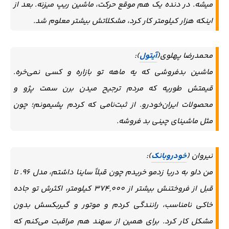
میشه. در دنده یک هم موقع حرکت، ماشین ریپ میزنه. بعد از
اینکه هزار کیلومتر کار کرد، مشکلاتش بیشتر معلوم شد.
محمدرضا پهلوی(
آیتول
):
ماشین بدفروشی که یه ماهه تو بازاره و کسی نمی‌خره.
قیمتش طوریه که مردم ترجیح میدن برن سمت پژو و
محصولات ایران‌خودرو. از ثبت‌نامی که کردم پشیمونم؛ چون
مثل ماشینای چینی بد فروشه.
نیروان (
خودروبانک
):
من دلو به دریا زدمو خریدم چون قبلاً ساینا داشتم، مدل 96. تا
قبل از فروختنش بیشتر از 374,000 کیلومتر، اکثرش تو جاده
خاکی نامناسب، رانندگی کردم و موتور و گیربکسش بدون
مشکل کار کرد. برای همین از سهند هم مراقبت می‌کنم که