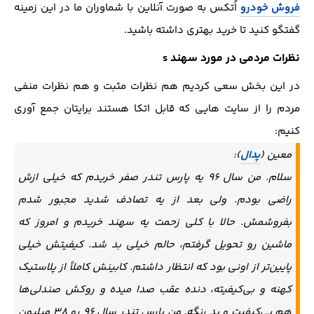
فروش خودرو
اُتکس به صورت آنلاین با شماوران ما در این زمینه
گفتگو کنید تا خرید بهتری داشته باشید.
نظرات مردمی در مورد سهند s
در این بخش سعی کردیم هم نظرات مثبت و هم نظرات منفی
مردم را از سایت هایی که قابل اتکا هستند برایتان جمع آوری
کنیم:
معین (
پدال
):
سلام. من سال ۹۶ یه پارس تندر صفر خریدم که خیلی ازش
راضی بودم. ولی بعد از یه تصادف شدید مجبور شدم
بفروشمش. حالا با کلی زحمت یه سهند خریدم و امروز که
ماشین رو تحویل گرفتم، حالم خیلی بد شد. کیفیتش خیلی
پایین‌تر از اونی بود که انتظار داشتم. کابینش کاملاً از پلاستیک
کهنه و بی‌کیفیته، دنده عقب صدا میده و روکش صندلی‌ها
هم بی‌کیفیت و بد رنگه. من پارس تندر سال ۹۶ رو ۳۸ میلیون