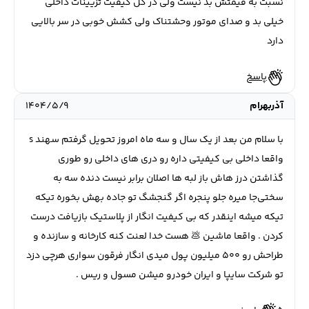
نسبت به قیمتش بد نیست ولی در کل کیفیت تزیینات داخلی
خیلی بد و صدای موتور وحشتناک ولی کشش خوبی در سر بالایی
دارد
پاسخ
آذربهرام
۱۴۰۴/۵/۹
با سلام من بعد از یک سال و سه ماه امروز تحویل گرفتم سهند s
واقعا داخلی بی کیفیتی داره رو دری های داخلی رو طوری
گذاشتن درز هاش باز لبه ها اصلان برابر نیست دنده سه به
سختی‌جا میره جلو پنجره اگر گنجشگ تو جاده بهش بخوره تیکه
تیکه میشه اینقدر که بی کیفیت انگار از پلاستیک بازیافت درست
کردن . واقعا ماشین 💩 هست خدا لعنت کنه کارخانه و سازنده و
طراحش رو ۵۰۰ میلیون پول میدی انگار فرقون سواری هرچی دزد
تو شرکت سایپا و ایران خودرو میشن مسول و ریس .