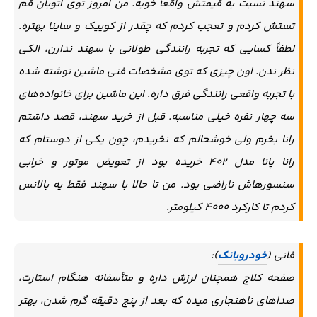
سهند نسبت به قیمتش واقعاً خوبه. من امروز توی اتوبان قم
تستش کردم و تعجب کردم که چقدر از کوییک و ساینا بهتره.
لطفاً کسایی که تجربه رانندگی طولانی با سهند ندارن، الکی
نظر ندن. اون چیزی که توی مشخصات فنی ماشین نوشته شده
با تجربه واقعی رانندگی فرق داره. این ماشین برای خانواده‌های
سه چهار نفره خیلی مناسبه. قبل از خرید سهند، قصد داشتم
رانا بخرم ولی خوشحالم که نخریدم، چون یکی از دوستام که
رانا پانا مدل ۴۰۲ خریده بود از تعویض موتور و خرابی
سنسورهاش ناراضی بود. من تا حالا با سهند فقط یه بالانس
کردم تا کارکرد ۴۰۰۰ کیلومتر.
فانی (
خودروبانک
):
صفحه کلاچ همچنان لرزش داره و متأسفانه هنگام استارت،
صداهای ناهنجاری میده که بعد از پنج دقیقه گرم شدن، بهتر