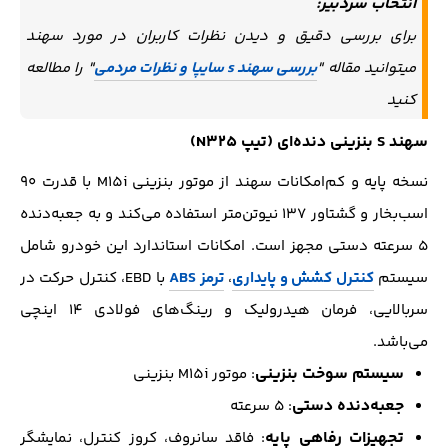
انتخاب سردبیر:
برای بررسی دقیق و دیدن نظرات کاربران در مورد سهند
میتوانید مقاله "
بررسی سهند s سایپا و نظرات مردمی
" را مطالعه
کنید
سهند S بنزینی دنده‌ای (تیپ N325)
نسخه پایه و کم‌امکانات سهند از موتور بنزینی M15i با قدرت ۹۰
اسب‌بخار و گشتاور ۱۳۷ نیوتن‌متر استفاده می‌کند و به جعبه‌دنده
۵ سرعته دستی مجهز است. امکانات استاندارد این خودرو شامل
سیستم
کنترل کشش و پایداری
،
ترمز ABS
با EBD، کنترل حرکت در
سربالایی، فرمان هیدرولیک و رینگ‌های فولادی ۱۴ اینچی
می‌باشد.
سیستم سوخت بنزینی
: موتور M15i بنزینی
جعبه‌دنده دستی
: ۵ سرعته
تجهیزات رفاهی پایه
: فاقد سانروف، کروز کنترل، نمایشگر