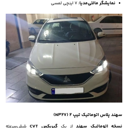
نمایشگر مالتی‌مدیا
: ۷ اینچی لمسی
سهند پلاس اتوماتیک تیپ ۲ (N327)
نسخه اتوماتیک سهند
گیربکس CVT
از یک
شش‌سرعته