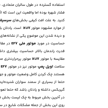
استفاده گسترده در طول سالیان متمادی، جز
فشار شهره بوده اما واقعیت این است که اگر
سرسیلند
کنید. به علت افت کیفی بخش‌های
XU7
از موارد مشهود موتور
است. یادتان ب
و دیده شدن این موضوع یکی از نشانه‌ها
موتور ملی EF7
حساسیت در مورد
در مقای
قدرت راندمان بالاتر حساسیت بیشتری داشت
XU7
مقایسه با موتور
موتور پرحرارت‌تری 
اویل پمپ
EF7
سلامت
موتور نیز در موتور
هستند چک کردن کامل وضعیت موتور و جویا 
حتما از بسیاری از سمند سواران شنیده‌ای
گیربکس داشته و یادتان باشد که حتما تعو
در آخرین بخش مربوط به چک لیست بخش ف
روی این بخش از جمله مشکلات شایع در سمند