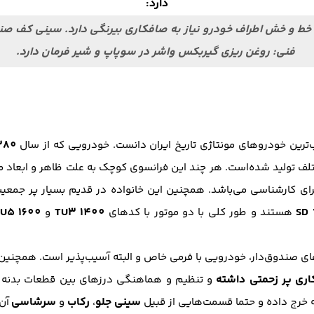
دارد:
خط و خش اطراف خودرو نیاز به صافکاری بیرنگی دارد. سینی کف 
فنی: روغن ریزی گیربکس واشر در سوپاپ و شیر فرمان دارد.
1380
ب‌ترین خودرو‌های مونتاژی تاریخ ایران دانست. خودرویی که از سال
لف تولید شده‌است. هر چند این فرانسوی کوچک به علت ظاهر و ابعاد 
U5 1600
TU3 1400
هستند و طور کلی با دو موتور با کد‌های
و
ل‌های صندوق‌دار، خودرویی با فرمی خاص و البته آسیب‌پذیر است. همچ
ری پر زحمتی داشته
و تنظیم و هماهنگی درز‌های بین قطعات بدنه 
سینی جلو
رکاب
سرشاسی
 خرج داده و حتما قسمت‌هایی از قبیل
،
و
آن