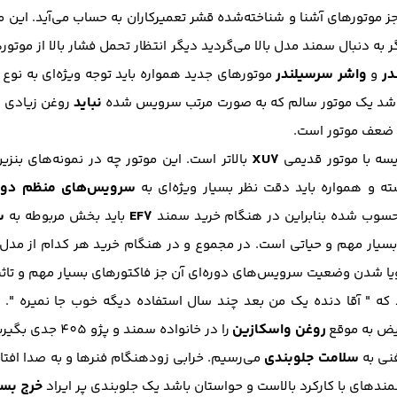
 موتورهای آشنا و شناخته‌شده قشر تعمیرکاران به حساب می‌آید. این م
 به دنبال سمند مدل بالا می‌گردید دیگر انتظار تحمل فشار بالا از موتو
ر
واشر سرسیلندر
و
موتورهای جدید همواره باید توجه ویژه‌ای به نوع
نباید
اشد یک موتور سالم که به صورت مرتب سرویس شده
روغن زیادی 
ی ضعف موتور است.
XU7
سه با موتور قدیمی
بالاتر است. این موتور چه در نمونه‌های بنزی
سرویس‌های منظم دوره
ه و همواره باید دقت نظر بسیار ویژه‌ای به
EF7
س
محسوب شده بنابراین در هنگام خرید سمند
باید بخش مربوطه به
بسیار مهم و حیاتی است. در مجموع و در هنگام خرید هر کدام از مدل‌
شدن وضعیت سرویس‌های دوره‌ای آن جز فاکتور‌های بسیار مهم و تاثیر
د که " آقا دنده یک من بعد چند سال استفاده دیگه خوب جا نمیره ".
روغن واسکازین
یض به موقع
را در خانواده سمند و پژو 405 جدی بگیرید!
سلامت جلوبندی
نی به
می‌رسیم. خرابی زودهنگام فنرها و به صدا افتادن
خرج بسی
‌های با کارکرد بالاست و حواستان باشد یک جلوبندی پر ایراد