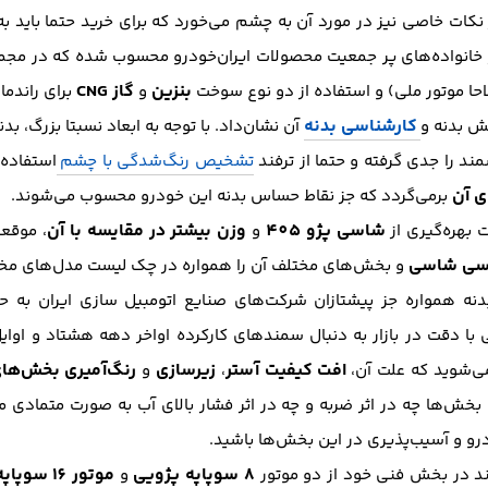
ز نکات خاصی نیز در مورد آن به چشم می‌خورد که برای خرید حتما باید ب
خانواده‌های پر جمعیت محصولات ایران‌خودرو محسوب شده که در مجموع با بهره‌گ
بنزین
گاز CNG
حا موتور ملی) و استفاده از دو نوع سوخت
و
برای راندما
کارشناسی بدنه
خش بدنه و
آن نشان‌داد. با توجه به ابعاد نسبتا بزرگ، 
د را جدی گرفته و حتما از ترفند
تشخیص رنگ‌شدگی با چشم
استفاده‌
ی آن
برمی‌گردد که جز نقاط حساس بدنه این خودرو محسوب می‌شوند.
شاسی پژو 405
وزن بیشتر در مقایسه با آن
 بهره‌گیری از
و
، موقع
سی شاسی
و بخش‌های مختلف آن را همواره در چک لیست مدل‌های مختل
بدنه همواره جز پیشتازان شرکت‌های صنایع اتومبیل سازی ایران به 
با دقت در بازار به دنبال سمند‌های کارکرده اواخر دهه هشتاد و اوا
افت کیفیت آستر
زیرسازی
رنگ‌آمیری بخش‌ها
می‌شوید که علت آن،
،
و
ها چه در اثر ضربه و چه در اثر فشار بالای آب به صورت متمادی می
و و آسیب‌پذیری در این بخش‌ها باشید.
8 سوپاپه پژویی
موتور 16 سوپاپه ملی
مند در بخش فنی خود از دو موتور
و