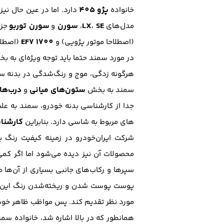
پژو 405
خانواده
دارد. اما در عین حال نی
SE
LX
سورن
سورن توربو
مدل‌های
،
،
و
جز 
EF7 1700
(اصطلاحا موتور پژویی) و
(اصطلا
در مورد سمند حتما باید توجه ویژه‌ای به ب
هرگونه زدگی، موج و رنگ‌شدگی در بدنه سمن
ستون‌های میانی
درب‌ها
سمند به بخش
و
جدا از کارشناسی بدنه خودرو، سمند به علت
کارشنا
های مربوط به شاسی دارد. بنابراین
شرکت ایران‌خودرو در زمینه کیفیت رنگ 
محصولات آن نیز دیده می‌شود اما اگر کمی 
سپر‌ها و رکاب‌های جانبی بسیاری از آن‌ها 
پوست پوست شدن و ریخته‌شدن رنگ این بخش‌
مورد نظر تقدیم کند. پس مواظب ظاهر خودر
همانطور که در بالا اشاره شد، خانواده س