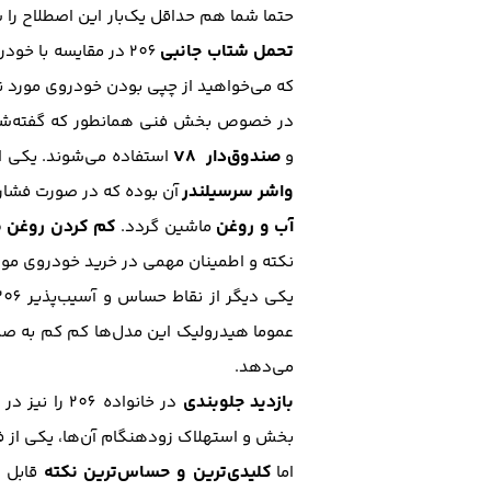
حتما شما هم حداقل یک‌بار این اصطلاح را شنیده‌اید که : "206 سریع چپ می‌کنه!". این موضوع صحیح بو
تحمل شتاب جانبی
206 در مقایسه با خ
که می‌خواهید از چپی بودن خودروی مورد نظر
در خصوص بخش فنی همانطور که گفته‌شد 206 از دو موت
صندوق‌دار V8
و
استفاده می‌شوند. یکی از مشکلات شایع پژو 206 که به خص
واشر سرسیلندر
آن بوده که در صورت فشار ب
آب و روغن
کم کردن روغن م
ماشین گردد.
نکته و اطمینان مهمی در خرید خودروی مور
یکی دیگر از نقاط حساس و آسیب‌پذیر 206
عموما هیدرولیک این مدل‌ها کم کم به صدا
می‌دهد.
بازدید جلوبندی
در خانواده 206 را نیز در هنگام خرید به شدت جدی بگیرید. به علت
بخش و استهلاک زودهنگام آن‌ها، یکی از فاکتورهای مهم در انتخاب 206 مناسب
کلیدی‌ترین و حساس‌ترین نکته
اما