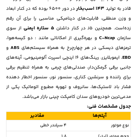
143 اسب‌بخار
قادر به تولید
در دور 6500 بوده که در کنار ابعاد
و وزن منطقی، قابلیت‌های دینامیکی مناسبی را برای آن رقم
5 ستاره ایمنی
زده‌است. همچنین J5 در کنار داشتن
از سوی
C-Ncap
سازمان
و بهره‌گیری از امکاناتی مانند : دو کیسه‌هوا،
ABS
ترمز‌های دیسکی در هر چهارچرخ به همراه سیستم‌های
و
EBD
، ایموبلایزر، رینگ‌های 16 اینچی اسپرت آلومینیومی، آینه‌های
جانبی برقی گرمکن‌دار، صندلی‌های چرمی به همراه تنظیم برقی
برای راننده و سرنشین کناری، سنسور نور، سنسور اخطار دهنده
فشار باد لاستیک‌ها، سانروف و تهویه مطبوع اتوماتیک یکی از
مدعی‌ترین خودرو‌های سدان کامپکت چینی بازار می‌باشد.
جدول مشخصات فنی:
آیتم‌ها
مقادیر
نوع موتور
4 سیلندر خطی
حجم موتور (لیتر)
1.8