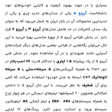
بسیاری را در جهت بهبود کیفیت و کارایی خودرو‌های خود
آریزو 5
داشته‌است.
یکی از سدان‌های جدید چری و یکی از
جدید‌ترین محصولات آن در بازار ایران به شمار می‌رود که به عنوان
آریزو 3
آریزو 7
یک سدان کامپکت در حد فاصل‌ مدل‌های
و
قرار
دارد. در بخش طراحی آریزو 5 از چهره مناسبی بهره می‌برد با این
حال می‌توان رگه‌هایی از طراحی بعضی مدل‌های دیگر شرکت‌های
آسیایی مانند هیوندای را در آن مشاهده نمود. در بحش فنی
1.5 لیتری
116 اسب‌بخار
آریزو 5 از یک پیشرانه
با حداکثر قدرت
در
5 سرعته‌دستی
5 سرعته
دور 6150 به همراه گیربکس‌های
یا
اتوماتیک CVT
(بسته به مدل خودرو) استفاده می‌کند که کمی
ضعیف
برای آن
به نظر می‌رسد. با این حال آریزو 5 با داشتن
امکاناتی همچون : 6 کسیه‌هوا، ترمز‌های دیسکی در هر چهار چرخ
BA
EBD
ABS
به همراه سیستم‌های
،
و ترمز کمکی
، ایموبلایزر،
سیستم ورود و استارت بدون کلید، رینگ‌های 17 اینچی