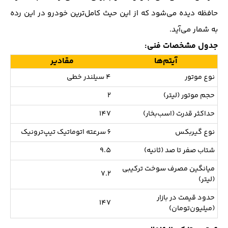
حافظه دیده می‌شود که از این حیث کامل‌ترین خودرو در این رده
به شمار می‌آید.
جدول مشخصات فنی:
آیتم‌ها
مقادیر
نوع موتور
4 سیلندر خطی
حجم موتور (لیتر)
2
حداکثر قدرت (اسب‌بخار)
147
نوع گیربکس
6 سرعته اتوماتیک تیپ‌ترونیک
شتاب صفر تا صد (ثانیه)
9.5
میانگین مصرف سوخت ترکیبی
7.2
(لیتر)
حدود قیمت در بازار
147
(میلیون‌تومان)