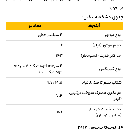
می‌خورد.
جدول مشخصات فنی:
آیتم‌ها
مقادیر
نوع موتور
4 سیلندر خطی
حجم موتور (لیتر)
2
حداکثر قدرت (اسب‌بخار)
143
4 سرعته اتوماتیک/ 7 سرعته
نوع گیربکس
اتوماتیک CVT
شتاب صفر تا صد (ثانیه)
9.7/10.5
میانگین مصرف سوخت ترکیبی
7.4
(لیتر)
حدود قیمت در بازار
152
(میلیون‌تومان)
10. تویوتا پریوس 2017