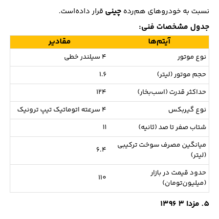
چینی
نسبت به خودرو‌های هم‌رده
قرار داده‌است.
جدول مشخصات فنی
:
آیتم‌ها
مقادیر
نوع موتور
4 سیلندر خطی
حجم موتور (لیتر)
1.6
حداکثر قدرت (اسب‌بخار)
124
نوع گیربکس
4 سرعته اتوماتیک تیپ ترونیک
شتاب صفر تا صد (ثانیه)
11
میانگین مصرف سوخت ترکیبی
6.4
(لیتر)
حدود قیمت در بازار
110
(میلیون‌تومان)
5. مزدا 3 1396