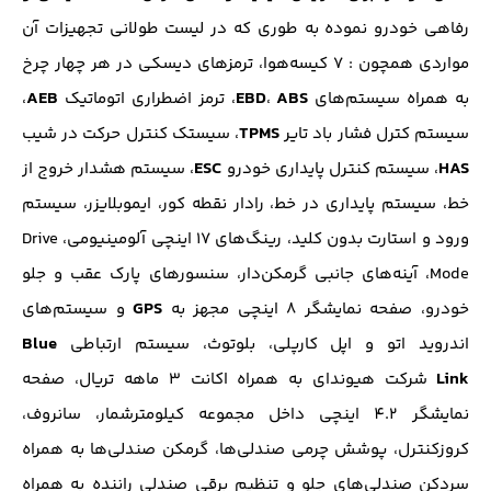
رفاهی خودرو نموده به طوری که در لیست طولانی تجهیزات آن
مواردی همچون : 7 کیسه‌هوا، ترمز‌های دیسکی در هر چهار چرخ
AEB
EBD
ABS
به همراه سیستم‌های
،
، ترمز اضطراری اتوماتیک
،
TPMS
سیستم کترل فشار باد تایر
، سیستک کنترل حرکت در شیب
ESC
HAS
، سیستم کنترل پایداری خودرو
، سیستم هشدار خروج از
خط، سیستم پایداری در خط، رادار نقطه کور، ایموبلایزر، سیستم
ورود و استارت بدون کلید، رینگ‌های 17 اینچی آلومینیومی، Drive
Mode، آینه‌های جانبی گرمکن‌دار، سنسور‌های پارک عقب و جلو
GPS
خودرو، صفحه نمایشگر 8 اینچی مجهز به
و سیستم‌های
Blue
اندروید اتو و اپل کارپلی، بلوتوث، سیستم ارتباطی
Link
شرکت هیوندای به همراه اکانت 3 ماهه تریال، صفحه
نمایشگر 4.2 اینچی داخل مجموعه کیلومترشمار، سانروف،
کروزکنترل، پوشش چرمی صندلی‌ها، گرمکن صندلی‌ها به همراه
سرد‌کن صندلی‌های جلو و تنظیم برقی صندلی راننده به همراه