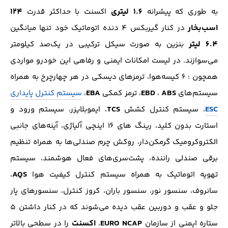
1.6 لیتری
124
به طوری که پیشرانه
اکسنت با حداکثر قدرت
اسب‌بخار
در کنار گیربکس 4 دنده اتوماتیک خود تنها میانگین
6.4 لیتر
بنزین به صورت سیکل ترکیبی در یک‌صد کیلومتر
می‌سوازند. در لیست امکانات ایمنی و رفاهی این خودرو مواردی
همچون : 6 کیسه‌هوا، ترمز‌های دیسکی در هر چهار‌چرخ به همراه
EBA
EBD
ABS
سیستم‌های
،
، ترمز کمکی
،
سیستم کنترل پایداری
TCS
ESC
، سیستم کنترل کشش
، ایموبلایزر، سیستم ورود و
استارت بدون کلید، رینگ های 16 اینچی آلیاژی، آینه‌های جانبی
الکتروکرومیک گرمکن‌دار، روکش چرم صندلی‌ها به همراه تنظیم
برقی صندلی راننده، پشت‌سری‌های فعال هوشمند، سیستم
AQS
تهویه اتوماتیک به همراه سیستم کنترل کیفیت هوا
،
سانروف، سنسور نور، سنسور باران، کروز کنترل، سنسور‌های پار
جلو و عقب و دوربین عقب دیده می‌شوند که در کنار داشتن 5
EURO NCAP
اکسنت
ستاره ایمنی از سازمان
،
را در سطحی بالاتر