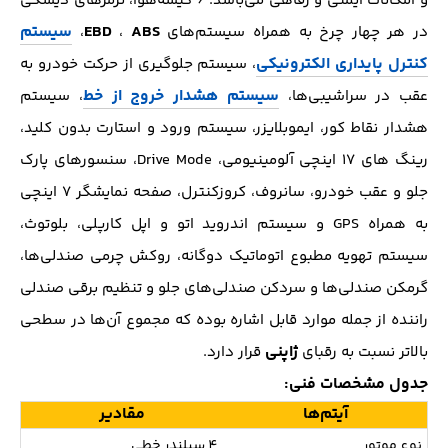
و امکانات ایمنی و رفاهی می‌باشد. 6 کیسه‌هوا، ترمز‌های دیسکی
ABS
EBD
سیستم
در هر چهار چرخ به همراه سیستم‌های
،
،
کنترل پایداری الکترونیکی
، سیستم جلوگیری از حرکت خودرو به
سیستم هشدار خروج از خط
عقب در سراشیبی‌ها،
، سیستم
هشدار نقاط کور، ایموبلایزر، سیستم ورود و استارت بدون کلید،
رینگ های 17 اینچی آلومینیومی، Drive Mode، سنسور‌های پارک
جلو و عقب خودرو، سانروف، کروز‌کنترل، صفحه نمایشگر 7 اینچی
به همراه GPS و سیستم اندروید اتو و اپل کار‌پلی، بلوتوث،
سیستم تهویه مطبوع اتوماتیک دوگانه، روکش چرمی صندلی‌ها،
گرمکن صندلی‌ها و سرد‌کن صندلی‌های جلو و تنظیم برقی صندلی
راننده از جمله موارد قابل اشاره بوده که مجموع آن‌ها در سطحی
ژاپنی
بالاتر نسبت به رقبای
قرار دارد.
جدول مشخصات فنی:
آیتم‌ها
مقادیر
نوع موتور
4 سیلندر خطی