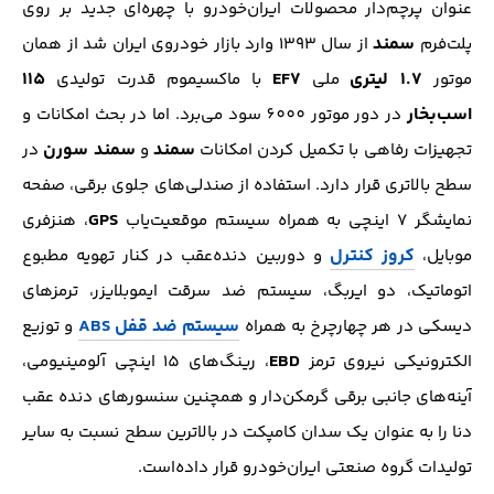
عنوان پرچم‌دار محصولات ایران‌خودرو با چهره‌ای جدید بر روی
سمند
پلت‌فرم
از سال 1393 وارد بازار خودروی ایران‌ شد از همان
1.7 لیتری
EF7
115
موتور
ملی
با ماکسیموم قدرت تولیدی
اسب‌بخار
در دور موتور 6000 سود می‌برد. اما در بحث امکانات و
سمند
سمند سورن
تجهیزات رفاهی با تکمیل کردن امکانات
و
در
سطح بالاتری قرار دارد. استفاده از صندلی‌های جلوی برقی، صفحه
GPS
نمایشگر 7 اینچی به همراه سیستم موقعیت‌یاب
، هنزفری
کروز کنترل
موبایل،
و دوربین دنده‌عقب در کنار تهویه مطبوع
اتوماتیک، دو ایربگ، سیستم ضد سرقت ایموبلایزر، ترمز‌های
سیستم ضد قفل ABS
دیسکی در هر چهار‌چرخ به همراه
و توزیع
EBD
الکترونیکی نیروی ترمز
، رینگ‌های 15 اینچی آلومینیومی،
آینه‌های جانبی برقی گرمکن‌دار و همچنین سنسور‌های دنده عقب
دنا را به عنوان یک سدان کامپکت در بالاترین سطح نسبت به سایر
تولیدات گروه صنعتی ایران‌خودرو قرار داده‌است.