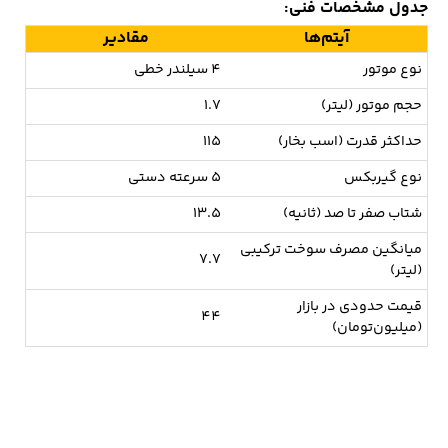
جدول مشخصات فنی:
آیتم‌ها
مقادیر
نوع موتور
4 سیلندر خطی
حجم موتور (لیتر)
1.7
حداکثر قدرت (اسب‌ بخار)
115
نوع گیربکس
5 سرعته دستی
شتاب صفر تا صد (ثانیه)
13.5
میانگین مصرف سوخت ترکیبی
7.7
(لیتر)
قیمت حدودی در بازار
44
(میلیون‌تومان)