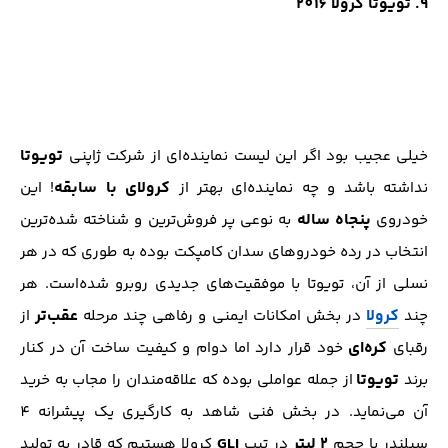
9. تویوتا کرولا 2016
تویوتا
خیلی عجیب بود اگر این لیست نماینده‌ای از شرکت ژاپنی
کرولای با سابقه
نداشته باشد و چه نماینده‌ای بهتر از
! این
پنجاه ساله
خودروی
به نوعی پر فروش‌ترین و شناخته شده‌ترین
انتخاب در رده‌ خودرو‌های سدان کامپکت بوده به طوری که در هر
نسلی از آن، تویوتا با موفقیت‌های جدیدی روبرو شده‌است. هر
کرولا
عقب‌تر
چند
در بخش امکانات ایمنی و رفاهی چند مرحله
از
کره‌ای
رقبای
خود قرار دارد اما دوام و کیفیت ساخت آن در کنار
تویوتا
برند
از جمله عواملی بوده که علاقه‌مندان را مجاب به خرید
آن می‌نماید. در بخش فنی شاهد به کارگیری یک پیشرانه 4
2 لیتر
GLI
سیلندر با حجم
در تیپ
کرولا هستیم که قادر به تولید