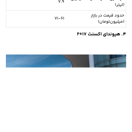
7.9
(لیتر)
حدود قیمت در بازار
71-61
(میلیون‌تومان)
4. هیوندای اکسنت 2017