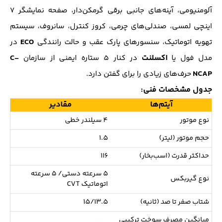
آلومنیومی، آینه‌های جانبی برقی گرمکن‌دار، صفحه نمایشگر 7
اینچی لمسی، صندلی‌های چرمی، کروز کنترل، سانروف، سیستم
ECO
تهویه اتوماتیک، سنسور‌های پارک عقب و حالت رانندگی
در
اکسلنت
C-
مدل فول یا
در کنار 5 ستاره ایمنی از سازمان
NCAP
حرف‌های زیادی را برای گفتن دارد.
جدول مشخصات فنی:
آیتم‌ها
مقادیر
نوع موتور
4 سیلندر خطی
حجم موتور (لیتر)
1.5
حداکثر قدرت (اسب‌بخار)
116
5 سرعته دستی/ 5 سرعته
نوع گیربکس
اتوماتیک CVT
شتاب صفر تا صد (ثانیه)
15/13.5
میانگین مصرف سوخت ترکیبی