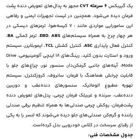
6 سرعته CVT
یک گیربکس
مجهز به پدال‌های تعویض دنده پشت
فرمان دیده‌ می‌شود. همچنین در لیست تجهیزات ایمنی و رفاهی
این سامورایی مواردی مانند : 7 کیسه‌هوا، ترمز‌های دیسکی در
BA
EBD
ABS
هر چهار چرخ به همراه سیستم‌های
،
، ترمز کمکی
،
TCL
ASC
کنترل فعال پایداری
، کنترل کشش
، ایموبلایزر، سیستم
ورود و استارت بدون کلید، رینگ‌های 18 اینچی آلومینیومی، Drive
Mode، آینه‌های جانبی گرمکن‌دار، سنسور نور، چراغ‌های جلو با
قابلیت چرخش هماهنگ با فرمان، سانروف، کروز‌کنترل، سیستم
تهویه مطبوع اتوماتیک، سنسور‌های‌ دنده‌عقب و دوربین
دنده‌عقب، سر‌نده و غربیلک فرمان چرمی، پدل‌های تعویض دنده
پشت‌فرمان، روکش چرمی صندلی‌ها به همراه تنظیم برقی صندلی
راننده و گرم‌کن صندلی‌های جلو دیده می‌شوند که لنسر را به یکی
از رقبای سر‌سخت در کلاس خودرویی بدل کرده‌است.
جدول مشخصات فنی: