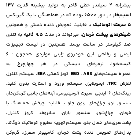
پیشرانه 4 سیلندر خطی قادر به تولید بیشینه قدرت
147
اسب‌بخار
در دور 6500 بوده که در هماهنگی با یک گیربکس
5 سرعته اتوماتیک
با قابلیت تعویض دنده دستی و همچنین
شیفتر‌های پیشت فرمان
، ‌می‌تواند در مدت
9.5 ثانیه
به تندی
صد کیلومتر در ساعت برسد. همچنین در لیست تجهیزات
ایمنی و رفاهی این خودروی ژاپنی مواردی همچون : 6
کیسه‌هوا، ترمز‌های دیسکی در هر چهارچرخ به
همراه
ABS
EBD
EBA
سیستم‌های
،
، ترمز کمکی
، سیستم کنترل
TRC
لغزش
، ایموبلایزر، سیستم ورود و استارت بدون کلید،
رینگ‌های 16 اینچی اسپرت آلومینیومی، آینه‌های جانبی گرمکن‌دار،
سنسور نور، چراغ‌های زنون جلو با قابلیت چرخش هماهنگ با
فرمان، چراغ‌شور، سنسور باران، سانروف، کروز کنترل،
پشت‌سری‌های فعال جلو، سیستم تهویه مطبوع اتوماتیک دوگانه،
پدال‌های تعویض دنده پشت‌ فرمان، کامپیوتر سفری، گرم‌کن