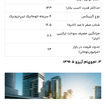
حداکثر قدرت (اسب‌‌ بخار)
143
نوع گیربکس
4 سرعته اتوماتیک تیپ‌ترونیک
شتاب صفر تا صد (ثانیه)
12.5
میانگین مصرف سوخت ترکیبی
7.6
(لیتر)
حدود قیمت در بازار
64
(میلیون‌تومان)
3. ام‌وی‌ام آریزو 5 1396