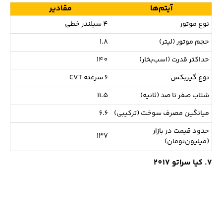
آیتم‌ها
مقادیر
نوع موتور
4 سیلندر خطی
حجم موتور (لیتر)
1.8
حداکثر قدرت (اسب‌بخار)
140
نوع گیربکس
6 سرعته CVT
شتاب صفر تا صد (ثانیه)
11.5
میانگین مصرف سوخت (ترکیبی)
6.6
حدود قیمت در بازار
137
(میلیون‌تومان)
7. کیا سراتو 2017