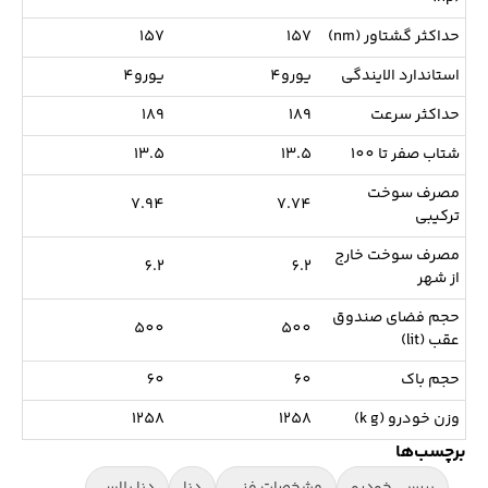
حداکثر گشتاور (nm)
157
157
استاندارد الایندگی
یورو4
یورو4
حداکثر سرعت
189
189
شتاب صفر تا 100
13.5
13.5
مصرف سوخت
7.94
7.74
ترکیبی
مصرف سوخت خارج
6.2
6.2
از شهر
حجم فضای صندوق
500
500
عقب (lit)
حجم باک
60
60
وزن خودرو (k g)
1258
1258
برچسب‌ها