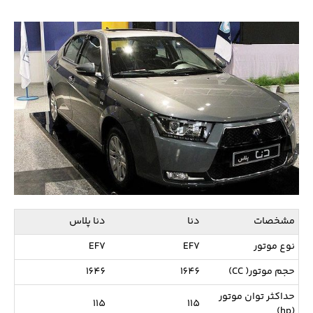
مشخصات
دنا
دنا پلاس
نوع موتور
EF7
EF7
حجم موتور( CC)
1646
1646
حداکثر توان موتور
115
115
(hp)