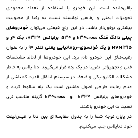
باقی‌مانده است. این خودرو با استفاده از تعداد محدودی
تجهیزات ایمنی و رفاهی توانسته نسبت به رقبا از محبوبیت
خودروهای
بیشتری برخوردار باشد. در این رنج قیمتی می‌توان
چینی
دانگ فنگ h30cross و S30، برلیانس H330، جک j4 و
MVM 315 و یک فرانسوی-رومانیایی یعنی تندر 90
را به عنوان
رقیب‌های این خودرو نام برد. این خودروها از لحاظ مشخصات
فنی و تجهیزاتی تقریبا در یک رده قرار می‌گیرند. دنا پلاس به خاطر
مشکلات الکترونیکی و ضعف در سیستم انتقال قدرت که ناشی از
عدم رعایت طراحی اصول ماشین است یک پله سقوط کرده و
h330 و
h30cross
خودروهای برلیانس
گزینه مناسب تری
نسبت به این خودرو باشند.
در پایان توجه شما را به جدول مقایسه‌ای بین دنا با فیس‌لیفت
خود دناپلاس جلب می‌کنیم.