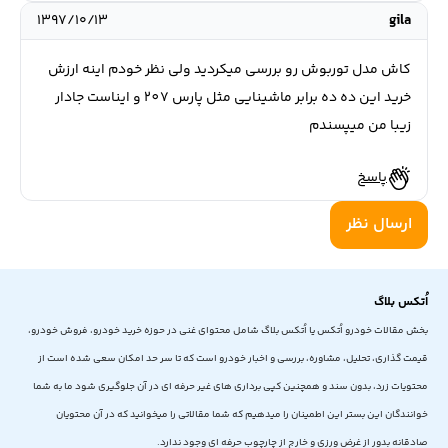
۱۳۹۷/۱۰/۱۳
gila
کاش مدل توربوش رو بررسی میکردید ولی نظر خودم اینه ارزش
خرید این ده ده برابر ماشینایی مثل پارس 207 و ایناست جادار
زیبا من میپسندم
پاسخ
ارسال نظر
اُتکس بلاگ
بخش مقالات خودرو اُتکس یا اُتکس بلاگ شامل محتوای غنی در حوزه خرید خودرو، فروش خودرو،
قیمت گذاری، تحلیل، مشاوره، بررسی و اخبار خودرو است که تا سر حد امکان سعی شده است از
محتویات زرد، بدون سند و همچنین کپی برداری های غیر حرفه ای در آن جلوگیری شود ما به شما
خوانندگان این بستر این اطمینان را میدهیم که شما مقالاتی را میخوانید که در آن محتویان
صادقانه بدور از غرض ورزی و خارج از چارچوب حرفه ای وجود ندارد.