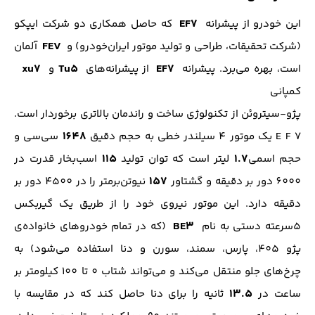
EF7
این خودرو از پیشرانه
که حاصل همکاری دو شرکت ایپکو
FEV
(شرکت تحقیقات، طراحی و تولید موتور ایران‌خودرو) و
آلمان
xu7
Tu5
EF7
است، بهره می‌برد. پیشرانه
از پیشرانه‌های
و
کمپانی
پژو-سیتروئن از تکنولوژی ساخت و راندمان بالاتری برخوردار است.
1648
E F 7 یک موتور 4 سیلندر خطی به حجم دقیق
سی‌سی و
115
1.7
حجم اسمی
لیتر است که توان تولید
اسب‌بخار قدرت در
157
6000 دور بر دقیقه و گشتاور
نیوتن‌بر‌متر را در 4500 دور بر
دقیقه دارد. این موتور نیروی خود را از طریق یک گیربکس
BE3
5سرعته دستی به نام
(که در تمام خودرو‌های خانواده‌ی
پژو 405، پارس، سمند، سورن و دنا استفاده می‌شود) به
چرخ‌های جلو منتقل می‌کند و می‌تواند شتاب 0 تا 100 کیلومتر بر
13.5
ساعت در
ثانیه را برای دنا حاصل کند که در مقایسه با