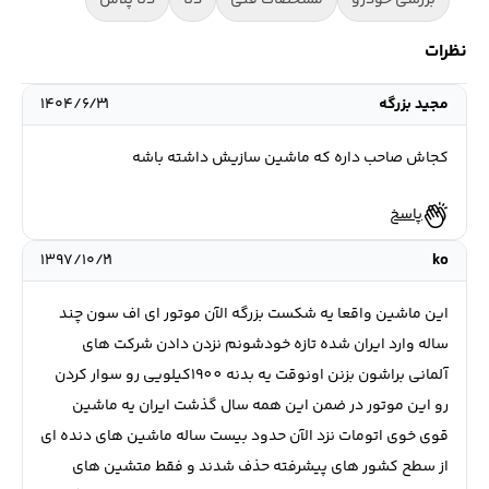
بررسی خودرو
مشخصات فنی
دنا
دنا پلاس
نظرات
مجید بزرگه
۱۴۰۴/۶/۳۱
کجاش صاحب داره که ماشین سازیش داشته باشه
پاسخ
۱۳۹۷/۱۰/۲۱
ko
این ماشین واقعا یه شکست بزرگه الآن موتور ای اف سون چند
ساله وارد ایران شده تازه خودشونم نزدن دادن شرکت های
آلمانی براشون بزنن اونوقت یه بدنه 1900کیلویی رو سوار کردن
رو این موتور در ضمن این همه سال گذشت ایران یه ماشین
قوی خوی اتومات نزد الآن حدود بیست ساله ماشین های دنده ای
از سطح کشور های پیشرفته حذف شدند و فقط متشین های