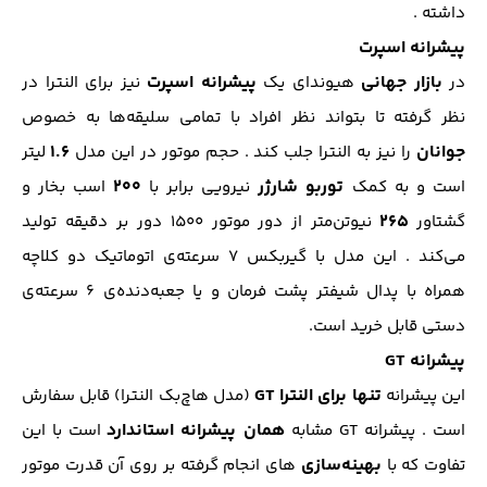
داشته .
پیشرانه اسپرت
بازار جهانی
پیشرانه اسپرت
در
هیوندای یک
نیز برای النترا در
نظر گرفته تا بتواند نظر افراد با تمامی سلیقه‌ها به خصوص
جوانان
۱.۶
را نیز به النترا جلب کند . حجم موتور در این مدل
لیتر
توربو شارژر
۲۰۰
است و به کمک
نیرویی برابر با
اسب بخار و
۲۶۵
گشتاور
نیوتن‌متر از دور موتور ۱۵۰۰ دور بر دقیقه تولید
می‌کند . این مدل با گیربکس ۷ سرعته‌ی اتوماتیک دو کلاچه
همراه با پدال شیفتر پشت فرمان و یا جعبه‌دنده‌ی ۶ سرعته‌ی
دستی قابل خرید است.
پیشرانه GT
تنها برای النترا GT
این پیشرانه
(مدل هاچ‌بک النترا) قابل سفارش
همان پیشرانه استاندارد
است . پیشرانه GT مشابه
است با این
بهینه‌سازی
تفاوت که با
های انجام گرفته بر روی آن قدرت موتور