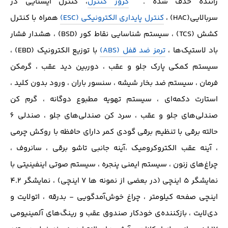
راننده حذف شده .
کروز کنترل
، کنترل ایستایی در
سربالایی(HAC) ،
كنترل پایداری الکترونیکی (ESC)
همراه با کنترل
کشش (TCS) ، سیستم شناسایی نقاط كور (BSD) ، هشدار فشار
باد لاستیک‌ها ،
ترمز ضد قفل (ABS)
با توزیع الکترونیک (EBD) ،
ٰسیستم كمكی پارك جلو و عقب ، دوربین دید عقب ، گرمکن
فرمان ، سیستم ضد بخار شیشه ، سنسور باران ، ورود بدون کلید ،
استارت دکمه‌ای ، سیستم تهویه مطبوع دوگانه ، گرم کن
صندلی‌های جلو و عقب ، سرد کن صندلی‌های جلو ، صندلی 6
حالته برقی با تنظیم برقی گودی کمر دارای حافظه با روکش چرمی
، آینه عقب الکتروکرومیک ،آینه جانبی تاشو برقی ، سانروف ،
چراغ‌های زنون ، سیستم ایمنی پنجره ، سیستم صوتی اینفینیتی با
نمایشگر ۵ اینچی (در بعضی از نمونه ها ۷ اینچی) ، نمایشگر 4.2
اینچی صفحه کیلومتر ، چراغ خوش‌آمدگویی - بدرقه ، اتولایت و
دی‌لایت ، بازکننده‌ی خودکار صندوق عقب و رینگ‌های آلمینیومی