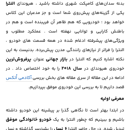
النترا
بدنه سدان‌های کامپکت شهری داشته باشید ، هیوندای‌
یکی از گزینه‌های پیش‌روی شما است و جز مدعیان این کلاس
خواهد بود ؛ خودرویی که هم ظاهر آن فریبنده است و هم در
باطنش کارایی و توانایی نهفته است . عملکرد مطلوب و
ویژگی‌های پیشرفته ادغام شده در همه قسمت های خودرو ،
النترا را فراتر از نیازهای رانندگی مدرن پیش‌برده. بدنیست به این
بازار جهانی
پرفروش‌ترین
نکته اشاره کنیم که النترا در
عنوان
سال 2018
خودروی هیوندای در
را به خود اختصاص داد . در
ادامه در این مقاله از سری مقاله های بخش بررسی
آکادمی اُتکس
قصد داریم تا به بررسی این خودروی موفق بپردازیم.
معرفی اولیه
در ابتدا بهتر است تا نگاهی گذرا بر پیشینه این خودرو داشته
خودرو خانوادگی موفق
باشیم و ببینیم که چطور النترا به یک
۶ نسل
تبدیل شده. در‌‌ حال‌ حاضر النترا
را پشت‌سر گذاشته و نسل