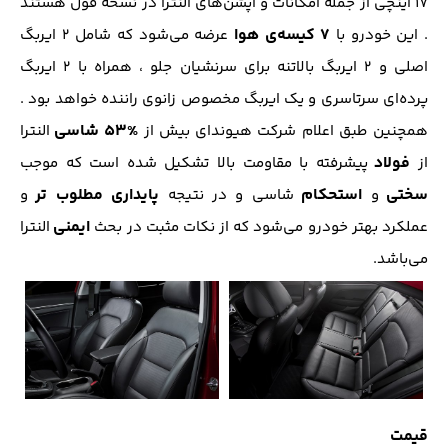
17 اینچی از جمله امکانات و آپشن‌های النترا در نسخه فول هستند
۷ کیسه‌ی هوا
. این خودرو با
عرضه می‌شود که شامل ۲ ایربگ
اصلی و ۲ ایربگ بالاتنه برای سرنشیان جلو ، همراه با ۲ ایربگ
پرده‌ای سرتاسری و یک ایربگ مخصوص زانوی راننده خواهد بود .
%53
شاسي
همچنین طبق اعلام شرکت هیوندای بيش از
النترا
فولاد
از
پيشرفته با مقاومت بالا تشكيل شده است كه موجب
سختي
استحكام
پايداری مطلوب تر
و
شاسي و در نتيجه
و
ایمنی
عملكرد بهتر خودرو می‌شود که از نکات مثبت در بحث
النترا
می‌باشد.
قیمت