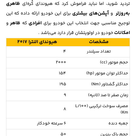
ظاهری
تردید شوید، اما نباید فراموش کرد که هیوندای کُره‌ای
به‌روزتر
آپشن‌های بیشتری
و
برای این خودرو ارائه داده که این
افرادی
ظاهر
توجیح مناسبی جهت انتخاب این خودرو برای
که
و
امکانات
خودرو در اولویتشان قرار دارد می‌باشد .
مشخصات
هیوندای النترا 2017
تعداد سیلندر
4
حجم موتور (cc)
2000
حداکثر توان موتور (hp)
154
حداكثر گشتاور (Nm)
195
زمان صفر تا صد (ثانیه)
9
مصرف سوخت ترکیبی (L/100
8
Km)
جعبه دنده
۶ سرعته خودکار
حجم باک بنزین
50