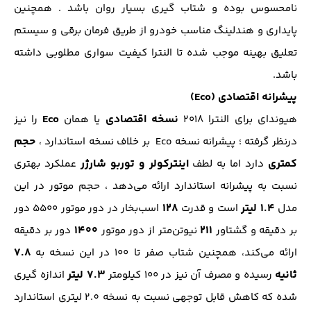
نا‌محسوس بوده و شتاب گیری بسیار روان باشد . همچنین
پایداری و هندلینگ مناسب خودرو از طریق فرمان برقی و سیستم
تعلیق بهینه موجب شده تا النترا کیفیت سواری مطلوبی داشته
باشد.
پیشرانه اقتصادی (Eco)
نسخه اقتصادی
Eco
هیوندای برای النترا ۲۰۱۸
یا همان
را نیز
حجم
درنظر گرفته ؛ پیشرانه نسخه Eco بر خلاف نسخه استاندارد ،
کمتر
ی
اینترکولر و توربو شارژر
دارد اما به لطف
عملکرد بهتری
نسبت به پیشرانه استاندارد ارائه می‌دهد ، حجم موتور در این
۱.۴ لیتر
۱۲۸
مدل
است و قدرت
اسب‌بخار در دور موتور ۵۵۰۰ دور
۱۴۰۰
۲۱۱
بر دقیقه و گشتاور
نیوتن‌متر از دور موتور
دور بر دقیقه
۷.۸
ارائه می‌کند، همچنین شتاب صفر تا ۱۰۰ در این نسخه به
ثانیه
۷.۳ لیتر
رسیده و مصرف آن نیز در ۱۰۰ کیلومتر
اندازه گیری
شده که کاهش قابل توجهی نسبت به نسخه 2.0 لیتری استاندارد