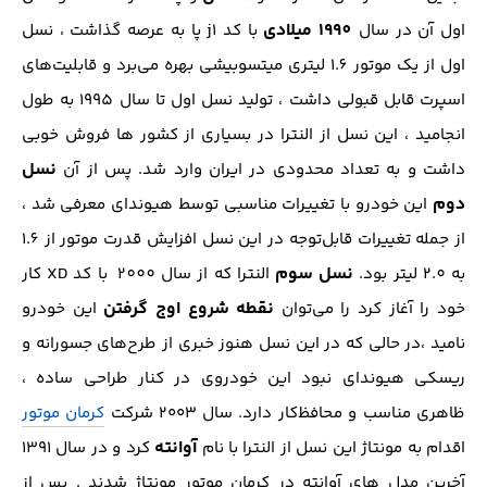
1990 میلادی
اول آن در سال
با کد j1 پا به عرصه گذاشت ، نسل
اول از یک موتور ۱.6 لیتری میتسوبیشی بهره می‌برد و قابلیت‌های
اسپرت قابل قبولی داشت ، تولید نسل اول تا سال 1995 به طول
انجامید ، این نسل از النترا در بسیاری از کشور ها فروش خوبی
نسل
داشت و به تعداد محدودی در ایران وارد شد. پس از آن
دوم
این خودرو با تغییرات مناسبی توسط هیوندای معرفی شد ،
از جمله تغییرات قابل‌توجه در این نسل افزایش قدرت موتور از 1.6
نسل سوم
به 2.0 لیتر بود.
النترا که از سال 2000 با کد XD کار
نقطه شروع اوج گرفتن
خود را آغاز کرد را می‌توان
این خودرو
نامید ،در حالی که در این نسل هنوز خبری از طرح‌های جسورانه و
ریسکی هیوندای نبود این خودروی در کنار طراحی ساده ،
ظاهری مناسب و محافظ‌کار دارد. سال ۲۰۰۳ شرکت
کرمان موتور
آوانته
اقدام به مونتاژ این نسل از النترا با نام
کرد و در سال ۱۳۹۱
آخرین مدل ‌های آوانته در کرمان موتور مونتاژ شدند . پس از