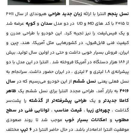
نسل پنجم
زبان جدید طراحی
النترا با ارائه
هیوندای از سال 2011
سدان
کوپه
تا 2015 با کد های MD و UD در دو مدل
و
عرضه شد
و یک فیس‌لیفت را نیز تجربه کرد. این خودرو با طراحی مدرن و
کیفیت فنی قابل‌قبول، در کشورهایی مثل آمریکا، هند، چین و
ایران، فروش بسیار خوبی داشت و حتی در اولین سال تولید، بیش
از ۱۸۶ هزار دستگاه در آمریکا فروخته شد . النترا در این مدل با دو
پیشرانه‌ی ۱.۸ لیتری و ۲ لیتری ، در ایران حضور داشت. سرانجام به
نسل ششم
سال
نسل فعلی یعنی
از این خودرو می‌رسیم که در
2016
ظاهر
به بازار آمد، طراحی مجدد النترا برای نسل ششم یک
کاملا جدیدتر
طراحی پیشرفته‌تر از گذشته
و یک
را پشت‌سر
چهره‌ای زیبا
قیمت مناسب
توانایی فنی در سطح
گذاشت ،
،
،
مطلوب
ا
مکانات بسیار خوب
و
موجب شد تا روند صعودی
6 تیپ
موفقیت النترا ادامه‌دار باشد. در حال حاضر النترا در
مختلف