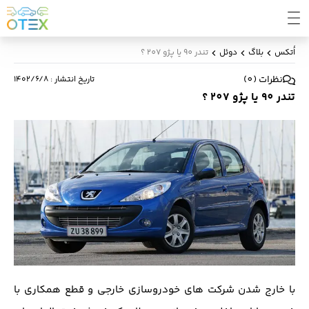
اُتکس
بلاگ
دوئل
تندر 90 یا پژو 207 ؟
نظرات
(
0
)
تاریخ انتشار
:
۱۴۰۲/۶/۸
تندر 90 یا پژو 207 ؟
با خارج شدن شرکت های خودروسازی خارجی و قطع همکاری با