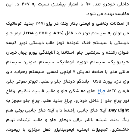
داخلی خودرو تندر 90 با امتیاز بیشتری نسبت به 207 در این
مقایسه برنده می شود.
از امکانات رفاهی و ایمنی بکار رفته در پژو 207i جدید اتوماتیک
EBA
EBD
ABS
می‌ توان به سيستم ترمز ضد قفل (
و
‌و
), ترمز جلو
ديسكي با سيستم خنك شونده, ترمز عقب ديسكي توپر، كيسه
هواي راننده و سرنشين جلو، استاندارد آلایندگی يورو چهار، فرمان
هیدرولیک، سیستم تهویه اتوماتيك، سیستم صوتی: سيستم
مالتي مديا با صفحه نمايش ۷ اينچي لمسي، سيستم رهياب، دي
وي دي، پورت USB ، بلندگو درهاي جلو و عقب، تيوتر صوتي جلو،
فرمان MFC،
چراغ
های مه شكن جلو و عقب, قابليت تنظيم ارتفاع
نور چراغ جلو از داخل خودرو، چراغ جديد عقب، چراغ جلو مجهز به
Day Light
، آينه هاي جانبي راهنما دار، آينه هاي جانبي برقي هم
رنگ بدنه، شيشه بالابر برقي درهاي جلو و عقب، تزئینات تريم
خاكستري، تجهیزات ایمنی: ايموبيلايزر, قفل مركزي با ريموت،