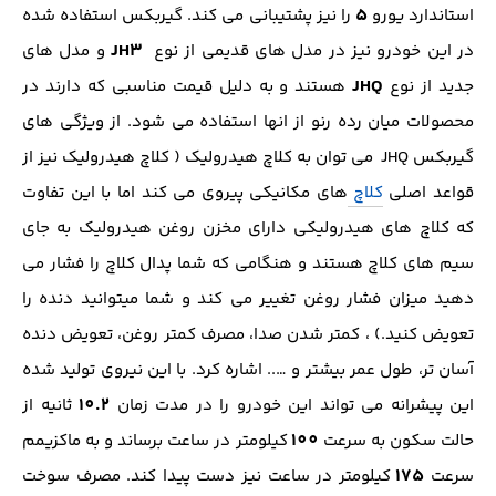
5
استاندارد یورو
را نیز پشتیبانی می کند. گیربکس استفاده شده
JH3
در این خودرو نیز در مدل های قدیمی از نوع
و مدل های
JHQ
جدید از نوع
هستند و به دلیل قیمت مناسبی که دارند در
محصولات میان رده رنو از انها استفاده می شود. از ویژگی های
گیربکس JHQ می توان به کلاچ هیدرولیک ( کلاچ هیدرولیک نیز از
قواعد اصلی
کلاچ
های مکانیکی پیروی می کند اما با این تفاوت
که کلاچ های هیدرولیکی دارای مخزن روغن هیدرولیک به جای
سیم های کلاچ هستند و هنگامی که شما پدال کلاچ را فشار می
دهید میزان فشار روغن تغییر می کند و شما میتوانید دنده را
تعویض کنید.) ، کمتر شدن صدا، مصرف کمتر روغن، تعویض دنده
آسان تر، طول عمر بیشتر و ….. اشاره کرد. با این نیروی تولید شده
10.2
این پیشرانه می تواند این خودرو را در مدت زمان
ثانیه از
100
حالت سکون به سرعت
کیلومتر در ساعت برساند و به ماکزیمم
175
سرعت
کیلومتر در ساعت نیز دست پیدا کند. مصرف سوخت