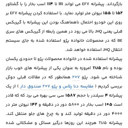
۱۱۴
۱۱۱
بازگرداند. پیشرانه EF7 می تواند
تا
اسب بخار را با گشتاور
۱۵۵
۱۵۲
تا
نیوتن متر تولید نماید. با استفاده کردن پیشرانه EF7 بر
روی این خودرو احتمال ناهماهنگ بودن این پیشرانه با گیربکس
قبلی یعنی JHQ بالا می رود در همین رابطه از گیربکس های سری
BE که در محصولات خانواده پژو استفاده شده به جای سیستم
انتقال JHQ استفاده خواهد شد.
پیشرانه استفاده شده در خانواده محصولات پژو تا حدودی یکسان
TU5
بوده و نام
امروزه به عنوان یکی از پیشرانه های خوب بازار
شناخته می شود. پژو
207
همانطور که در مقالات قبلی دوئل
بررسی کردیم (
مقایسه دنا پلاس و پژو 207 صندوق دار
) از یک
1587
4
پیشرانه
سیلندر با حجم
سی سی بهره می برد که که قادر
142
105
است
اسب بخار در 5800 دور در دقیقه و
نیوتن متر در
4000 دور در دقیقه تولید کند و به چرخ های جلو منتقل کند.
پیشرانه TU5 هرچند این روزها درگیر مسائل و مشکلاتی شده