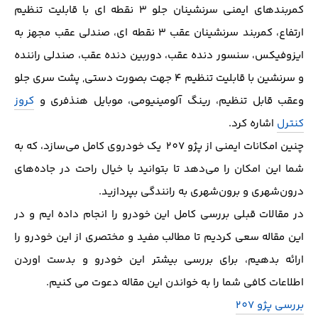
كمربندهاي ايمني سرنشينان جلو ۳ نقطه اي با قابليت تنظيم
ارتفاع، كمربند سرنشينان عقب ۳ نقطه اي، صندلي عقب مجهز به
ايزوفيكس، سنسور دنده عقب، دوربين دنده عقب، صندلي راننده
و سرنشين با قابليت تنظيم ۴ جهت بصورت دستي, پشت سري جلو
وعقب قابل تنظيم، رینگ آلومينيومي، موبايل هنذفري و
كروز
كنترل
اشاره کرد.
چنین امکانات ایمنی از پژو 207 یک خودروی کامل می‌سازد، که به
شما این امکان را می‌دهد تا بتوانید با خیال راحت در جاده‌های
درون‌شهری و برون‌شهری به رانندگی بپردازید.
در مقالات قبلی بررسی کامل این خودرو را انجام داده ایم و در
این مقاله سعی کردیم تا مطالب مفید و مختصری از این خودرو را
ارائه بدهیم، برای بررسی بیشتر این خودرو و بدست اوردن
اطلاعات کافی شما را به خواندن این مقاله دعوت می کنیم.
بررسی پژو 207