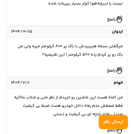
نیست یا دریچه‌هوا کولر بسیار بیریخت شده
پاسخ
اردوان
۱۴۰۴/۱۰/۱۵
میگفتن نسخه هیبریدش با باک پر ۸۰۰ کیلومتر میره ولی من
باک رو پر کردم زده ۵۶۰ کیلومتر ! این طبیعیه؟
پاسخ
الهام
۱۴۰۴/۷/۸
من ٦ماه هست اين ماشين رو خريدم از نظر فني و شتاب عاااليه
فقط ضعفش عدم رفاه داخل خودرو هست ضبط بي كيفيت
صندلي هاي پارچه اي بي كيفيت و دستي
ارسال نظر
پاسخ