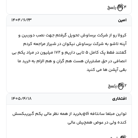
4
پاسخ
امين
۱۴۰۴/۶/۲۳
كرولا رو از شركت برساوش تحويل گرفتم جهت نصب دوربين و
آينه تاشو به شركت برساوش نيكوان در شيراز مراجعه كردم
گفتند فقط پك كامل ٥ تايي داريم و ١٧٢ ميليون در مياد يكم بي
انصافي در حق مشتريان هست هم گران و هم الزام به خريد ما
بقي آپشن ها مي كنيد
2
پاسخ
افتخاری
۱۴۰۵/۴/۱۸
تواین مبلغا سانتافه gdiبخرید از همه نظر عالی یکم گیریبکسش
کنده ولی در عوض همچیش عالی