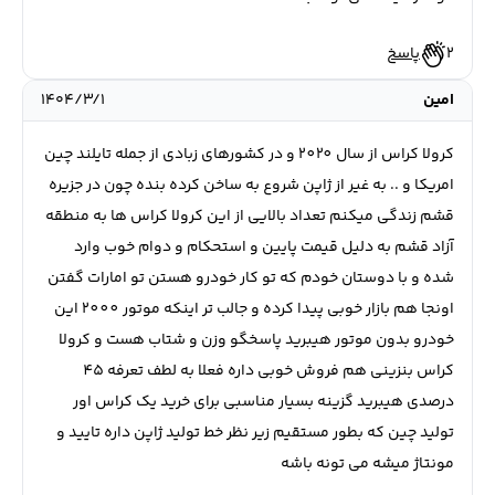
2
پاسخ
امين
۱۴۰۴/۳/۱
كرولا كراس از سال ٢٠٢٠ و در كشورهاي زبادي از جمله تايلند چين
امريكا و .. به غير از ژاپن شروع به ساخن كرده بنده چون در جزيره
قشم زندگي ميكنم تعداد بالايي از اين كرولا كراس ها به منطقه
آزاد قشم به دليل قيمت پايين و استحكام و دوام خوب وارد
شده و با دوستان خودم كه تو كار خودرو هستن تو امارات گفتن
اونجا هم بازار خوبي پيدا كرده و جالب تر اينكه موتور ٢٠٠٠ اين
خودرو بدون موتور هيبريد پاسخگو وزن و شتاب هست و كرولا
كراس بنزيني هم فروش خوبي داره فعلا به لطف تعرفه ٤٥
درصدي هيبريد گزينه بسيار مناسبي براي خريد يك كراس اور
توليد چين كه بطور مستقيم زير نظر خط توليد ژاپن داره تاييد و
مونتاژ ميشه مي تونه باشه