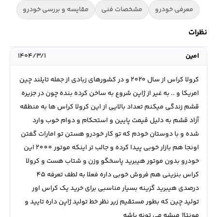
معرفی خودرو
مشخصات فنی
مقایسه و بررسی خودرو
نظرات
امين
۱۴۰۴/۳/۱
كرولا كراس از سال ٢٠٢٠ و در كشورهاي زبادي از جمله تايلند چين
امريكا و .. به غير از ژاپن شروع به ساخن كرده بنده چون در جزيره
قشم زندگي ميكنم تعداد بالايي از اين كرولا كراس ها به منطقه
آزاد قشم به دليل قيمت پايين و استحكام و دوام خوب وارد
شده و با دوستان خودم كه تو كار خودرو هستن تو امارات گفتن
اونجا هم بازار خوبي پيدا كرده و جالب تر اينكه موتور ٢٠٠٠ اين
خودرو بدون موتور هيبريد پاسخگو وزن و شتاب هست و كرولا
كراس بنزيني هم فروش خوبي داره فعلا به لطف تعرفه ٤٥
درصدي هيبريد گزينه بسيار مناسبي براي خريد يك كراس اور
توليد چين كه بطور مستقيم زير نظر خط توليد ژاپن داره تاييد و
مونتاژ ميشه مي تونه باشه