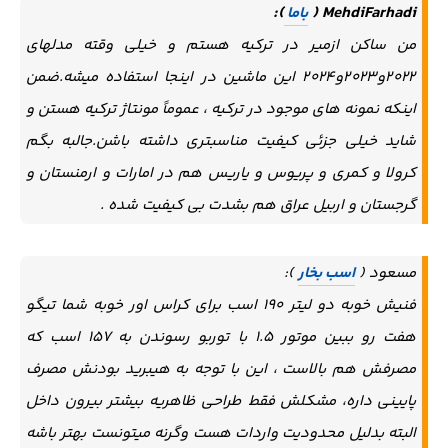
):
MehdiFarhadi (
باما
من ساکن ازمیر در ترکیه هستم و خیلی وقته مدلهای
۲۰۲۲و۲۰۲۳و۲۰۲۴ این ماشین در اینجا استفاده میشه.ضمن
اینکه نمونه های موجود در ترکیه ، عموماً مونتاژ ترکیه هستن و
شاید خیلی جزئی کیفیت مناسبتری داشته باشن.جالبه بگم
کرولا و کمری و پریوس و یاریس هم در امارات و ارمنستان و
گرجستان و اربیل عراق هم بشدت بی کیفیت شده .
مسعود (
اسب بخار
):
فنیش خوبه دو لیتر ۱۹۰ اسب برای کراس اور خوبه شما تیگو
هفت رو ببین موتور ۱.۵ با توربو رسوندن به ۱۵۷ اسب که
مصرفش هم بالاست ، این با توجه به هیبرید بودنش مصرف
پایینی داره، مشکلش فقط طراحی ظاهریه بیشتر بیرون داخل
البته بدلیل محدودیت واردات هست وگرنه میتونست بهتر باشه