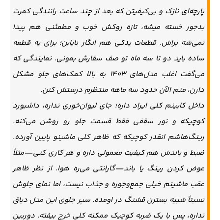
پارچه‌ای نازک و بی‌کیفیتن که بعد از چند ساعت رانندگی کمرت
بدجور خسته میشه، تازه روکش خوب و مطمئنی هم پیدا
نمی‌شه براش. قطعات یدکی هم انگار نایابن؛ برای یه قطعه
ساده باید دو تا سه ماه تو صف سفارش بمونی. نمایندگی که
می‌گفت اغلب مدل‌های ۱۴۰۳ به بالا کمک‌های جلو مشکل
دارن، منم الآن حدود سه ماهه منتظرم درستش کنن.
داخل کابینم کلی ایراد داره؛ جای لیوان‌خوری نداره، داشبورد
کوچیکه و نور سقفی فقط قسمت جلو رو روشن می‌کنه.
رینگ‌هاشم انقدر کوچیکه که ظاهر کلی ماشینو پایین آورده.
ضبط و باندش هم کیفیت معمولی داره و هر کاری کنی—مثلاً
عوض کردن رینگ یا باند—گارانتی می‌ره هوا. از نظر ظاهر
عقب ماشینم خیلی جمع‌وجوره و جذاب نیست، اما نمای جلوش
نسبتاً شبیه بسترن قشنگ در اومده. سپر جلوی این مدل دیاق
نداره، پس با یک ضربه کوچیک ممکنه کلی خرج بیفته. دوربین