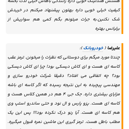
هستش هندلینگ خوبی داره رانندگی باهاش خیلی لذت بخشه
کیفیت خیلی خوبی داره بهتون پیشنهاد میکنم در خریدش
شک نکنین.به جرات میتونم بگم کمی هم سواریش از
برلیانس بهتره
علیرضا
(
خودروبانک
):
چندتا مورد میگم برای دوستانی که نظرات را میخونن. ترمز عقب
کاسه ای هست و ای کاش دیسکی بود! چرا ای کاش دیسکی
بود؟ چه اتفاقی می افتاد؟ دقیقا شرکت خودرو سازی و
مهندسی پیچیده به این نتیجه رسیده که اگر کاسه ای باشه
مزایای بیشتری داره. جک جی ۴ هم در همین کلاس هست و
کاسه ای هست. پزو پارس و ال نود و حتی ساندرو استپ وی
هم کاسه ای هست. آیا رنو درک نکرده بود!!! پس این یک
مطلب باطل هست. ترمز گیری این ماشین نمره قبول میگیره.‌