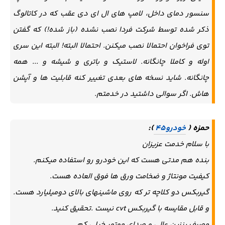
سنسور دمای داخل، لامپ های ال ای دی عقب که در کاتالوگ
ذکر شده توسط شرکت فردا نصب نشده (باز شده!) که گفتن
توی فراخوان احتمالا نصب میکنن. احتمالا البته! البته این سری
اوله و کاملا چانگانه. لاستیک و باتری و شیشه و ... همه
چانگانه. شاید نسخه های بعدی تغییر کنه قابلیت ها و آپشن
هاش. اگر سوالی داشتید در خدمتم.
حمزه (
):
خودرو45
با سلام خدمت عزیزان
بنده هم مدتی هست که این خودرو رو استفاده میکنم‌.
کیفیت مونتاژ و ضخامت ورق ها فوق العاده هست.
گیربکس دو کلاچه تر که روی ماشینهای بالای دومیلیارد هست.
و قابل مقایسه با گیربکس cvt نیست .تحقیق کنید.
مصرف بنزین عالی و صدای موتور خیلی کم.