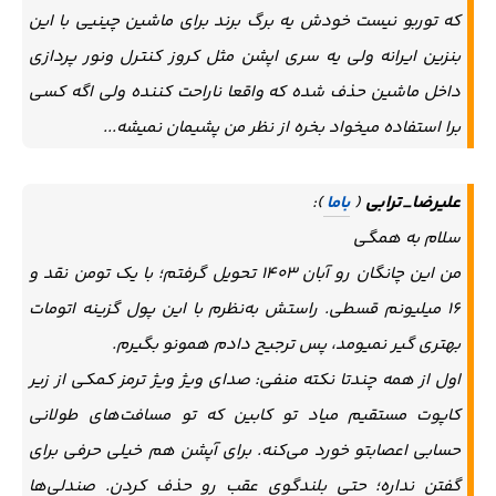
که توربو نیست خودش یه برگ برند برای ماشین چینیی با این
بنزین ایرانه ولی یه سری اپشن مثل کروز کنترل ونور پردازی
داخل ماشین حذف شده که واقعا ناراحت کننده ولی اگه کسی
برا استفاده میخواد بخره از نظر من پشیمان نمیشه...
علیرضا_ترابی
(
باما
):
سلام به همگی
من این چانگان رو آبان ۱۴۰۳ تحویل گرفتم؛ با یک تومن نقد و
۱۶ میلیونم قسطی. راستش به‌نظرم با این پول گزینه اتومات
بهتری گیر نمیومد، پس ترجیح دادم همونو بگیرم.
اول از همه چندتا نکته منفی: صدای ویژ ویژ ترمز کمکی از زیر
کاپوت مستقیم میاد تو کابین که تو مسافت‌های طولانی
حسابی اعصابتو خورد می‌کنه. برای آپشن هم خیلی حرفی برای
گفتن نداره؛ حتی بلندگوی عقب رو حذف کردن. صندلی‌ها