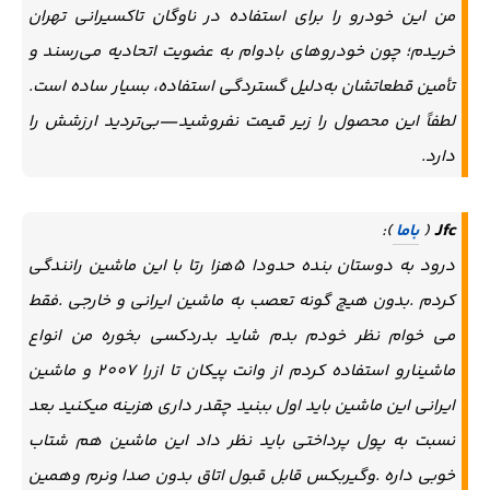
من این خودرو را برای استفاده در ناوگان تاکسیرانی تهران
خریدم؛ چون خودروهای بادوام به عضویت اتحادیه می‌رسند و
تأمین قطعاتشان به‌دلیل گستردگی استفاده، بسیار ساده است.
لطفاً این محصول را زیر قیمت نفروشید—بی‌تردید ارزشش را
دارد.
Jfc
(
باما
):
درود به دوستان بنده حدودا 5هزا رتا با این ماشین رانندگی
کردم .بدون هیچ گونه تعصب به ماشین ایرانی و خارجی .فقط
می خوام نظر خودم بدم شاید بدردکسی بخوره من انواع
ماشینارو استفاده کردم از وانت پیکان تا ازرا 2007 و ماشین
ایرانی این ماشین باید اول ببنید چقدر داری هزینه میکنید بعد
نسبت به پول پرداختی باید نظر داد این ماشین هم شتاب
خوبی داره .وگیربکس قابل قبول اتاق بدون صدا ونرم وهمین