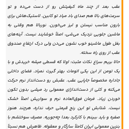
عقب بعد از چند ماه کیفیتش رو از دست می‌ده و تو
سرعت‌های بالا هم صدای باد میاد تو کابین. لاستیک‌هاش برای
بارون مناسب نیستن و لیز می‌خورن. نوربالا هم وقتی به
ماشین جلویی نزدیک می‌شی، اصلاً خوشایند نیست. آینه‌های
بغل طول ماشینو خوب نشون می‌دن ولی درک ارتفاع صندوق
عقب از روی راه سخته.
حالا بریم سراغ نکات مثبت: اولا که قسطی میشه خریدش و با
یک تومن از این یکی اتومات بهتر گیرت نمیاد. فضای داخلی
جاداره مخصوصاً جاپایی عقب. عقبش رو دست‌انداز نرم حرکت
می‌کنه و کلی از دست‌اندازای معمولی رد میشی بدون تکون
خوردن زیاد. فرمان فوق‌العاده نرم و سواریش اصلاً خشک
نیست. شتابش تو این رنج قیمتی حرف نداره، هرچند هنوز
صفره و باید ببینم با کارکرد بعدا چه‌جوریه. مصرف سوختشم با
بنزین معمولی ایران کاملاً سازگار و معقوله. ظاهرش هم نسبتاً