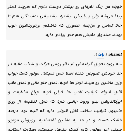
خوبه؛ من رنگ نقره‌ای رو بیشتر دوست دارم که هرچند کمتر
پیدا می‌شه ولی زیباییش بیشتره. پشتیبانی نمایندگی هم تا
حالا تماس و مراجعه حضوری که داشتم، برخوردشون خوب
بوده. صندوق عقبش هم جای زیادی داره.
ehsanl
(
باما
):
سه روزه تحویل گرفتمش. از نظر روانی حرکت و شتاب عالیه در
حد خودش. تعویض دنده اصلا حس نمیشه. موتور کاملا جواب
وزن ماشین رو میده. ترمز ها خوبه. نمای جلو عالی و نمای عقب
قابل قبوله. کیفیت لامپ ها خیلی خوبه. چراغ مشایعت و
ایرکاندیشن بدو ورود جالبی داره که قابل تنظیمه از روی
مانیتور. کیفیت ساخت قابل قبولی داره که البته نود درصد
خشک هست و در حد یه ماشین اقتصادیه. روپوش موتور،
سینی زیر موتور، کاور کمک فنرها، سیستم استارت استاپ،