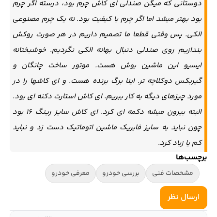
دوستانی که میگن صندلی ای کاش چرم بود، درسته اگر چرم
بود بهتر میشد اما اگر چرم با کیفیت بود. نه یک چرم مصنوعی
الکی. پس وقتی قطعا ما تصمیم داریم در هر صورت روکش
بندازیم روی صندلی دنبال بهانه الکی نگردیم.‌ خوشبختانه
ایسیو این ماشین بوش هست. موتور ساخت چانگان و
گیربکس دوکلاچه تر. اینا برگ برنده هست. و ای کاشها را در
مورد چیزهای دیگه به کار ببریم. ای کاش استارت دکنه ای بود.
البته بیرون میشه دکمه ای کرد. ای کاش سایز رینگ ۱۶ بود
چون نباید به سایز فابریک ماشین اتوماتیک دست زد و نباید
کم یا زباد کرد.
برچسب‌ها
مشخصات فنی
بررسی خودرو
معرفی خودرو
نظرات
ارسال نظر