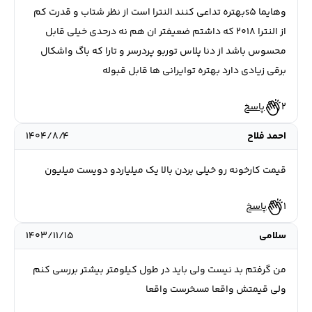
وهایما s5بهتره تداعی کنند النترا است از نظر شتاب و قدرت کم
از النترا ۲۰۱۸ که داشتم ضعیفتر ان هم نه درحدی خیلی قابل
محسوس باشد از دنا پلاس توربو پردرسر و تارا که باگ واشکال
برقی زیادی دارد بهتره توایرانی ها قابل قبوله
2
پاسخ
احمد فلاح
۱۴۰۴/۸/۴
قیمت کارخونه رو خیلی بردن بالا یک میلیاردو دویست میلیون
1
پاسخ
سلامی
۱۴۰۳/۱۱/۱۵
من گرفتم بد نیست ولی باید در طول کیلومتر بیشتر بررسی کنم
ولی قیمتش واقعا مسخرست واقعا