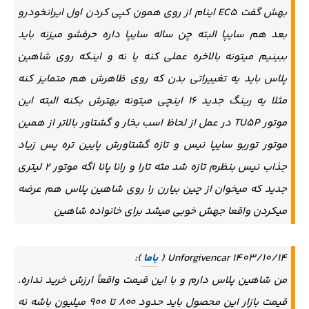
بهش گفت EC5 اینام از روی همون کپی کردن اول ایرانخودرو
بعد هم سایپا البته چن ساله سایپا داره حرفشو میزنه باید
ببینیم میتونه بالاخره عملی کنه یا نه و اینکه روی شاهین
پلاس باید یه تغییراتی بدن که روی ظاهرش هم متمایز کنه
مثلا یه رینگ جدید 16 اینچی میتونه بهترش بکنه البته این
موتور TU5P در عمل از لحاظ اسب بخار و گشتاور بالاتر از همین
موتور توربو سایپا نیس و تازه گشتاورش پایین تره پس زیاد
جذاب نیس بنظرم تازه شد مثه تارا و رانا پانا اگه موتور ۲ لیتری
جدید که میخوان از چین بیارن را روی شاهین پلاس هم عرضه
میکردن واقعا جهش خوبی میشد برای خانواده شاهین
Unforgivencar 1403/10/14 (
باما
):
من شاهین پلاس دارم و با این قیمت واقعاً ارزش خرید نداره.
قیمت بازار این محصول باید حدود ۸۰۰ تا ۹۰۰ میلیون باشه نه