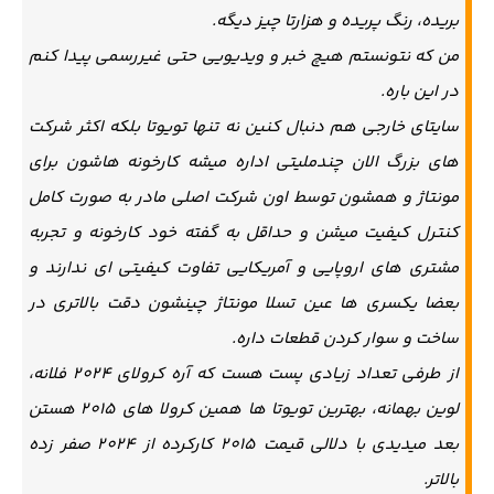
بریده، رنگ پریده و هزارتا چیز دیگه.
من که نتونستم هیچ خبر و ویدیویی حتی غیررسمی پیدا کنم
در این باره.
سایتای خارجی هم دنبال کنین نه تنها تویوتا بلکه اکثر شرکت
های بزرگ الان چندملیتی اداره میشه کارخونه هاشون برای
مونتاژ و همشون توسط اون شرکت اصلی مادر به صورت کامل
کنترل کیفیت میشن و حداقل به گفته خود کارخونه و تجربه
مشتری های اروپایی و آمریکایی تفاوت کیفیتی ای ندارند و
بعضا یکسری ها عین تسلا مونتاژ چینشون دقت بالاتری در
ساخت و سوار کردن قطعات داره.
از طرفی تعداد زیادی پست هست که آره کرولای 2024 فلانه،
لوین بهمانه، بهترین تویوتا ها همین کرولا های 2015 هستن
بعد میدیدی با دلالی قیمت 2015 کارکرده از 2024 صفر زده
بالاتر.