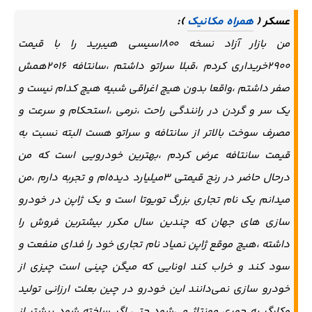
عسکر (
همراه مکانیک
):
من بازار آزاد نسخه ۱۸۰۰سیسی هیبرید را با قیمت
۲۹۰۰خریداری کردم ،قبلا سراتو داشتم ،سانتافه ۲۰۱۶همش
صفر داشتم ،واقعا بدون هیچ اغراقی شبیه هیچ کدام نیست و
یک سر و گردن در رانندگی راحت ،نرمی ،استحکام و سرعت و
مصرف سوخت بالاتر از سانتافه و سراتو هست البته نسبت به
قیمت سانتافه عرض کردم ،بهترین خودرویی است که من
درحال حاضر در رنج قیمتی ۳میلیارد دیده‌ام و تجربه دارم ،من
میدانم یک نام تجاری بزرگ تویوتا است و یک ژاپن در خودرو
سازی های جهان که چندین سال مکرر بیشترین فروش را
داشته ،هیچ موقع ژاپن نمیاد نام تجاری خود را فدای منفعت و
سود کند و خراب کند اونایی که میگن چینی است چیزی از
خودرو سازی نمی‌دانند این خودرو در چین بعلت ارزانی تولید
و‌کارگر یه جوری مونتاژ می‌شود حتی اگر ساخته شود بیشتر از