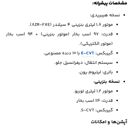
مشخصات پیشرانه:
نسخه هیبریدی:
موتور ۱.۸ لیتری بنزینی 4 سیلندر (8ZR-FXE).
قدرت: ۹۷ اسب بخار (موتور بنزینی) + ۹۴ اسب بخار
(موتور الکتریکی).
گیربکس:
E-CVT
با ۱۰ دنده مصنوعی.
سیستم انتقال: دیفرانسیل جلو.
باتری: لیتیوم یون.
نسخه بنزینی
:
موتور ۱.۲ لیتری توربو.
قدرت: ۱۱۶ اسب بخار.
گیربکس: S-CVT.
آپشن‌ها و امکانات