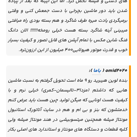
های دستی و میشه تحمل کرد. اما این آیینه که بعد از پیاده
شدن باید دور ماشین بچرخی با دست جمعش کنی و وقتی
برمیگردی یادت میره طرف شاگرد و هم بسته بودی راه میافتی
میبینی آینه شاگرد بسته هست خیلی رومخه!!!!!! الان دانگ
فنگ شاین مکس با تمام آپشن های قابل تصور و کیفیت بسیار
خوب و قدرت موتور هیولایی۴۰۰ میلیون از این ارزون‌تره.
omid2020 (
باما
):
بنده لوین هیبرید رو 9 ماه است تحویل گرفتم به نسبت ماشین
هایی که داشتم (مزدا3-تالیسمان-کمری) خیلی نرم و با
کیفیت هست اونایی که میگن تولید چین هست باید عرض کنم
خدمتشون که بنز و بی ام و هم در سایت آتاتورک استانبول
مونتاژ میشه همچنین میتسوبیشی در هند مونتاژ میشه ولی
کلیه قطعات و دستگاه های مونتاز و استاندارد های اصلی بکار