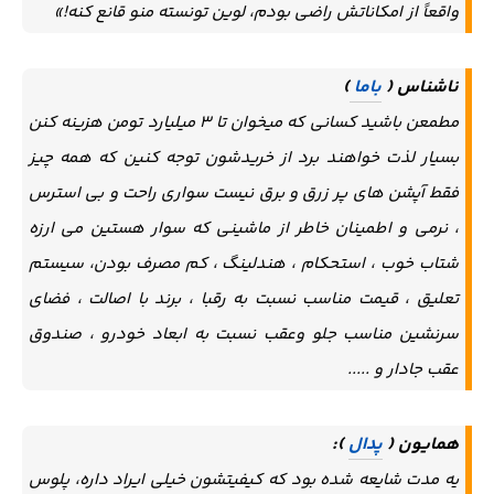
واقعاً از امکاناتش راضی بودم، لوین تونسته منو قانع کنه!»
ناشناس (
باما
)
مطمعن باشید کسانی که میخوان تا ۳ میلیارد تومن هزینه کنن
بسیار لذت خواهند برد از خریدشون توجه کنین که همه چیز
فقط آپشن های پر زرق و برق نیست سواری راحت و بی استرس
، نرمی و اطمینان خاطر از ماشینی که سوار هستین می ارزه
شتاب خوب ، استحکام ، هندلینگ ، کم مصرف بودن، سیستم
تعلیق ، قیمت مناسب نسبت به رقبا ، برند با اصالت ، فضای
سرنشین مناسب جلو وعقب نسبت به ابعاد خودرو ، صندوق
عقب جادار و .....
همایون (
پدال
):
یه مدت شایعه شده بود که کیفیتشون خیلی ایراد داره، پلوس