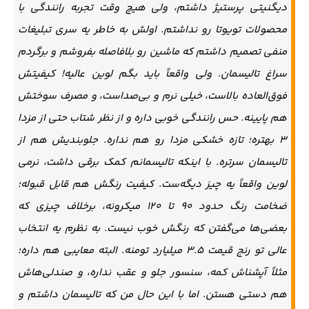
دیگنیتی پرستیژ داشتم، ولی هیچ وقت تجربه رانندگی با
محصولات تویوتا رو نداشتم. اولش به خاطر یه سری تبلیغات
منفی تصمیم داشتم که ماشین رو بلافاصله بفروشم و برگردم
سراغ تالیسمان. ولی واقعاً باید بگم لوین عالیه! کیفیتش
فوق‌العاده بالاست، خیلی نرم و بی‌صداست، و مصرف سوختش
هم پایینه. حس رانندگی خوبی داره و از نظر شتاب حتی از مزدا
۳ بهتره؛ تازه خشکی مزدا رو هم نداره. جلوبندیش هم از
تالیسمان سرتره. با اینکه تالیسمانم کمک برقی داشت، نرمی
لوین واقعاً یه چیز دیگه‌ست. کیفیت رنگش هم قابل قبوله؛
ضخامت رنگ حدود ۹۰ تا ۱۲۰ میکرونه، برخلاف چیزی که
بعضی‌ها می‌گفتن که رنگش خوب نیست. به نظرم یه انتخاب
عالی تو رنج قیمت ۳.۵ میلیارد تومنه. البته معایبی هم داره؛
مثلاً آپشناش کمه، سنسور جلو و عقب نداره، و صندلی‌هاش
هم دستی هستن. اما با این حال من که تالیسمان داشتم و