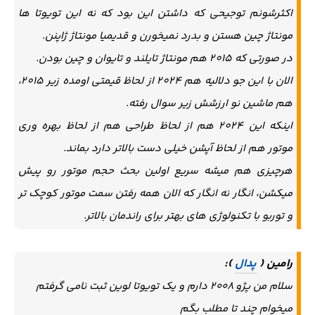
اکثرشونم توجیحی که داشتن این بود که نه این تویوتا ها
مونتاژ چین هستن و بدرد نمیخورن و قدیمیا مونتاژ ژاپنن.
در صورتی که 2015 هم مونتاژ تایلند و تایوان و چین بودن.
الان با این جو دلالیه هم 2024 از لحاظ قیمتی اومده زیر 2015،
هم ماشین نو ارزشش زیر سوال رفته.
اینکه این 2024 هم از لحاظ طراحی هم از لحاظ بهره وری
موتور هم از لحاظ آپشن خیلی دست بالاتر دارد بماند.
هرچیزی هم میشه سریع اولین بحث حجم موتور رو پیش
میکشن، انگار نه انگار که الان همه رفتن سمت موتور کوچک تر
و توربو با تکنولوژی های بهتر برای راندمان بالاتر.
رامین (
پدال
):
سلام من پژو ۲۰۰۸ دارم و یک تویوتا لوین ثبت نامی گرفتم
میخوام چند تا مطلب بگم