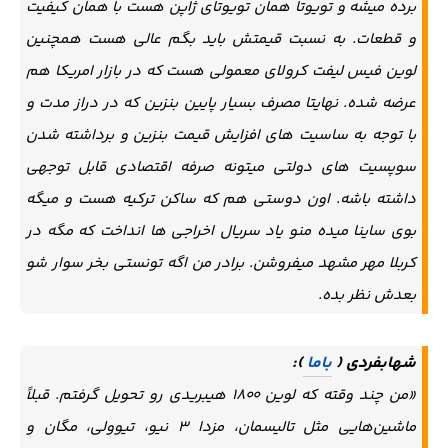
برده میشه و تویوتا همان تویوتای ژاپن هست با همان کیفیت
و قطعات. به نسبت قیمتش باید بگم عالی هست همچنین
لوین فیس لیفت کرولای معمولی هست که در بازار امریکا هم
عرضه شده. نهایتا مصرف بسیار پایین بنزین که در دراز مدت و
با توجه به ساسیت های افزایش قیمت بنزین و برداشته شدن
سوپسیت های دولتی میتونه صرفه اقتصادی قابل توجهی
داشته باشه. اون دوستی هم که ساکن ترکیه هست و میگه
بوی ساینا میده منو یاد سریال اخراجی ها انداخت که مگه در
کربلا مهر مشهد میفروشن. برادر من اگه تونستی بخر سوار شو
بعدش نظر بده.
شهابفردی (
باما
):
«من چند وقته که لوین ۱۸۰۰ هیبریدی رو تحویل گرفتم. قبلاً
ماشین‌هایی مثل تالیسمان، مزدا ۳ نیو، تیوولی، مگان و