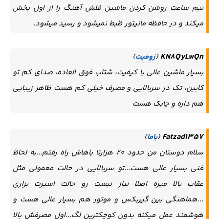
نیم ساعت روشن کردن ماشین فلش آهنگ را از اول پخش
میکند و در حافظه مانیتور ظبط نمیشود و رسید میشود.
KN8QyLwQn
(
زومیت
)
بسیار ماشین عالی با کیفیت، شتاب فوق العاده، صدای کم تو
کابین، تک در سربالایی و مصرف خیلی کم هست ظاهر زیبایی
هم داره و چابک هست
Fatzad1357
(
باما
)
سلام دوستان من حدود ۲۰ هزارتا باهاش راه رفتم...به لحاظ
فنی بسیار عالی هست...تو سربالایی در حالت معمولی مثل
عقاب بالا میره اصلا نیاز نیست رو حالت اسپرت بزاری
...هماهنگی بین گیربکس و موتور هم بسیار عالی هست و
هوشمند عمل میکنه بدون کوچکترین لگ...اول مصرفش بالا