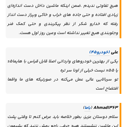
هیچ تفاوتی ندیدم .ضمن اینکه ماشین داخل دست اندازه‌ای
زیادی افتاده و حتی جاده های خراب و خاکی وپراز دست انداز
رفته که خدارو شکر از نظر پیکربندی و حتی کمک فنر
وجلوبندی هیچ تغییر نداشته است وعین روز اول هست.
علی
(خودرو45)
یکی از بهترین خودروهای وارداتی اصلا قابل قیاس با هایماs5
یا x55 نیست خیلی از اونا سر تره
تو سربالایی عالی عمل می‌کنه در صورتیکه های ما واقعا
افتضاح است
Ahmad1363
(
باما
)
سلام دوستان عزیز، بطور خلاصه باید عرض کنم تا وقتی پشت
این ماشین ننشستند هیچ حرفی راجع بهش نزنید که پشیمون