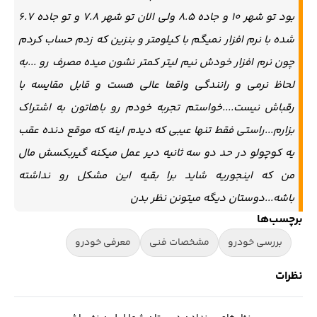
بود تو شهر ۱۰ و جاده ۸.۵ ولی الان تو شهر ۷.۸ و تو جاده ۶.۷
شده با نرم افزار نمیگم با کیلومتر و بنزین که زدم حساب کردم
چون نرم افزار خودش نيم لیتر کمتر نشون میده مصرف رو ...به
لحاظ نرمی و رانندگی واقعا عالی هست و قابل مقایسه با
رقباش نیست....خواستم تجربه خودم رو باهاتون به اشتراک
بزارم...راستی فقط تنها عیبی که دیدم اینه که موقع دنده عقب
یه کوچولو در حد دو سه ثانیه دیر عمل میکنه گیربکسش مال
من که اینجوریه شاید برا بقیه این مشکل رو نداشته
باشه...دوستان دیگه میتونن نظر بدن
برچسب‌ها
بررسی خودرو
مشخصات فنی
معرفی خودرو
نظرات