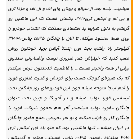
میشید... بنده بعد از سراتو و یونان وای اف و ال اف و مزدا تری
و بی ام و ایکس تری۲۰۱۰، یکسال هست که این ماشین رو
گرفتم به دلیل شرایط بد اقتصادی مملکت که انتخاب خودرو را
برای همه محدود میکنه، تا الان با چانگان cs35 پلاس،۳۱۰۰۰
کیلومتر راه رفتم، بابت اون چندتا آپشن برید خودتون روش
نصب کنید که خیلیاش هم ضروری نیست واقعا،ولی صندوق
برقی از همه واجبتر هست... با قاطعیت خدمتتون عرض میکنم
که یک هیولای کوچک هست برای خودش و قدرت فناوری فورد
را آدم اینجا متوجه میشه چون این خودروهای روز چانگان تحت
لیسانس فورد تولید میشه و در آمریکا و چین تحت عنوان
چانگان -فورد تولید میشه،در آخر هم همون شراکت فورد با
چانگان کار رو خراب میکنه و تو هر تحریمی ،مانع حضور چانگان
در ایران میشه... تنها ماشینی بود که منو یاد اون ایکس تری
۲۰۱۰ میندازه ،همین cs35 پلاس هست... موتور و گیربکس