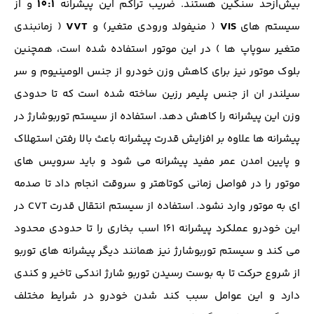
10:1
بیش‌ازحد سنگین هستند. ضریب تراکم این پیشرانه
و از
VVT
VIS
سیستم های
( منیفولد ورودی متغیر) و
( زمانبندی
متغیر سوپاپ ها ) در این موتور استفاده شده است، همچنین
بلوک موتور نیز برای کاهش وزن خودرو از جنس الومینیوم و سر
سیلندر ان از جنس پلیمر رزین ساخته شده است که تا حدودی
وزن این پیشرانه را کاهش دهد. استفاده از سیستم توربوشارژ در
پیشرانه ها علاوه بر افزایش قدرت پیشرانه باعث بالا رفتن استهلاک
و پایین امدن عمر مفید پیشرانه می شود و باید سرویس های
موتور را در فواصل زمانی کوتاهتر و سروقت انجام داد تا صدمه
ای به موتور وارد نشود. استفاده از سیستم انتقال قدرت CVT در
این خودرو عملکرد پیشرانه 161 اسب بخاری را تا حدودی محدود
می کند و سیستم توربوشارژ نیز همانند دیگر پیشرانه های توربو
از شروع حرکت تا به بوست رسیدن توربو شارژ اندکی تاخیر و کندی
دارد و این عوامل سبب کند شدن خودرو در شرایط مختلف