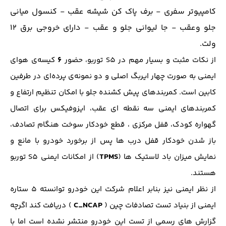
كامپيوتر سفري - برف پاك كن شيشه عقب - كنسول مياني
جلو وعقب - جا ليواني جلو و عقب - داراي خروجي برق 12
ولت.
۶
از نکات مثبت و بسیار مهم در S5 توربو، حضور
کیسه‌ی هوای
ایمنی به صورت چهار ایربگ اصلی و دو نمونه‌ی پرده‌ای در طرفین
کابین است. کمربندهای پیش کشنده جلو با امکان تنظیم ارتفاع و
کمربندهای ایمنی سه نقطه ای عقب، ایزوفیکس برای اتصال
گهواره کودک، قفل مرکزی ، قطع خودکار سوخت هنگام تصادف،
باز شدن خودکار قفل درب ها پس از برخورد خودرو با مانع و
TPMS
نمایش میزان باد لاستیک ها (
) از امکانات ایمنی S5 توربو
هستند.
از نظر ایمنی نیز بنابر اعلام شرکت این خودرو توانسته 5 ستاره
C_NCAP
ایمنی از بنیاد تست تصادفات چین (
) دریافت کند اگرچه
گزارش های رسمی از تست این خودرو منتشر نشده است اما با