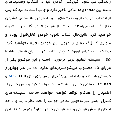
رانندگی می شود. گیربکس خودرو نیز در انتخاب وضعیت‌های
D
P
N
R
دنده بین
،
،
و
اندکی تاخیر دارد و جالب است بدانید که پس
از انتخاب هر یک از وضعیت‌های R و D، خودرو به محض فشردن
پدال گاز راه نمی‌افتند و پیش از هرچیز اندکی گاز هرز را تجربه
خواهید کرد. بااین‌حال شتاب ثانویه خودرو قابل‌قبول بوده و
سواری کسل‌کننده‌ای را درون این خودرو تجربه نخواهید کرد.
برخلاف اغلب کراس‌اوورهای چینی حاضر در این رنج قیمتی، هایما
S5 از سیستم تعلیق نرمی برخوردار است و این موضوع یکی از
مزایای S5 محسوب می‌شود.ترمزهای هایما S5 در هر چهارچرخ
،
EBD
دیسکی هستند و به لطف بهره‌گیری از مواردی مثل
ABS
و
BAS
شتاب منفی خوبی را به شما القا خواهد کرد و حس خوبی از
اطمینان را هنگام توقف فراهم خواهند ساخت. سیستم‌های
کنترل ایمنی نیز به‌خوبی تمامی جوانب را تحت نظر دارند و تا حد
امکان از بیش فرمانی و کم فرمانی خودرو جلوگیری می‌کنند. این