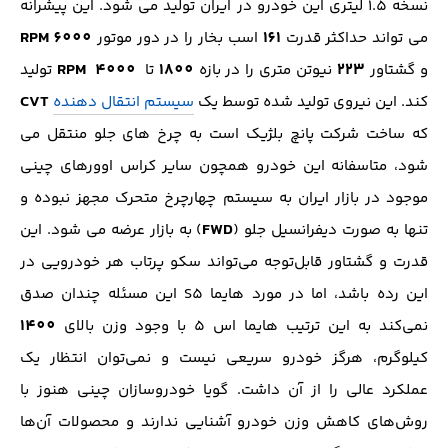
نسخه 1.5 لیتری این خودرو در ایران تولید می شود. این پیشرانه
RPM 6000
161
می تواند حداکثر قدرت
اسب بخار را در دور موتور
RPM 4000
1800
223
و گشتاور
نیوتن متری را در بازه
تا
تولید
CVT
کند. این نیروی تولید شده توسط یک
سیستم انتقال دهنده
که ساخت شرکت پانچ بلژیک است به چرخ های جلو منتقل می
شود، متاسفانه این خودرو همچون سایر کراس اوورهای چینی
موجود در بازار ایران به سیستم چهارچرخ متحرک مجهز نبوده و
FWD
تنها به صورت دیفرانسیل جلو (
) به بازار عرضه می شود. این
قدرت و گشتاور قابل‌توجه می‌تواند سکو پرتاب هر خودرویی در
این رده باشد، اما در مورد هایما S5 این مسئله چندان صدق
1400
نمی‌کند به این ترتیب هایما اس 5 با وجود وزن بالای
کیلوگرم، هرگز خودرو سریعی نیست و نمی‌توان انتظار یک
عملکرد عالی را از آن داشت. گویا خودروسازان چینی هنوز با
روش‌های کاهش وزن خودرو آشنایی ندارند و محصولات آن‌ها