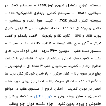
EBD
سيستم توزيع متعادل نيروي ترمز(
) - سيستم كمك در
ESP
HSA
سربالايي (
) - سيستم كنترل پايداري الكتريكي(
) -
TCS
سيستم كنترل كشش(
) - کیسه هوا راننده و سرنشين -
7
6
جانبي و پرده اي (
عدد). صفحه نمايش لمسي
اينچي داراي
پورت USB و GPS - كارت SD و بلوتوث - 4عدد بلندگو و 2عدد
تيوتر - آنتن طرح باله كوسه - تنظيم كننده صدا با سرعت -
360
سنسور دنده عقب - دوربين
درجه - قفل كودك درب هاي
عقب - كمربندهاي ايمني سرنشينان جلو 3 نقطه اي با قابليت
تنظيم ارتفاع - كمربند سرنشينان عقب 3 نقطه اي - ايموبلايزر -
چراغ ترمز سوم بالا - قفل مركزي - باز شدن خودكار قفل درب ها
هنگام تصادف - اخطار سرعت بالا - اخطار باز بودن درب ها -
اخطار باز بودن كمربند - امكان خروج از صندوق عقب در مواقع
سان روف برقي -
كروز كنترل
- دكمه روشن و
اضطراري -
خاموش و ورود بدون كليد - چراغ نقشه خوان جلو وعقب -