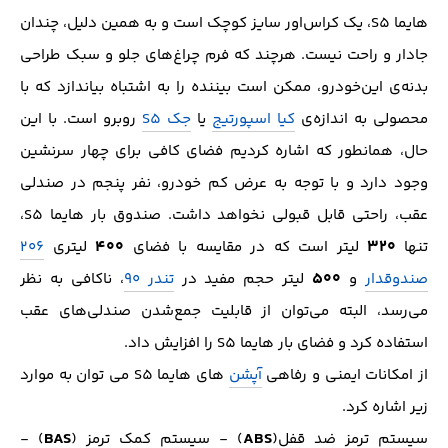
هایما S5، یک کراس‌اور سایز کوچک است و به همین دلیل، چندان
جادار و راحت نیست. هرچند که فرم چراغ‌های جلو و سبک طراحی
بدنه‌ی این‌خودرو، ممکن است بیننده را به اشتباه بیاندازد که با
محصولی به اندازه‌ی
کیا اسپورتیج
یا
جک S5
روبرو است. با این
حال، همانطور که اشاره کردیم فضای کافی برای چهار سرنشین
وجود دارد و با توجه به عرض کم خودرو، نفر پنجم در صندلی
عقب، راحتی قابل قبولی نخواهد داشت. صندوق بار هایما S5،
۴۰۰
۳۲۰
تنها
لیتر است که در مقایسه با فضای
لیتری
۲۰۶
۵۰۰
صندوقدار
و
لیتر حجم مفید در
تندر ۹۰
، ناکافی به نظر
می‌رسد، البته می‌توان از قابلیت جمع‌شدن صندلی‌های عقب
استفاده کرد و فضای بار هایما S5 را افزایش داد.
از امکانات ایمنی و رفاهی
آپشن
های هایما S5 می توان به موارد
زیر اشاره کرد.
BAS
ABS
سيستم ترمز ضد قفل(
) - سيستم كمك ترمز (
) -