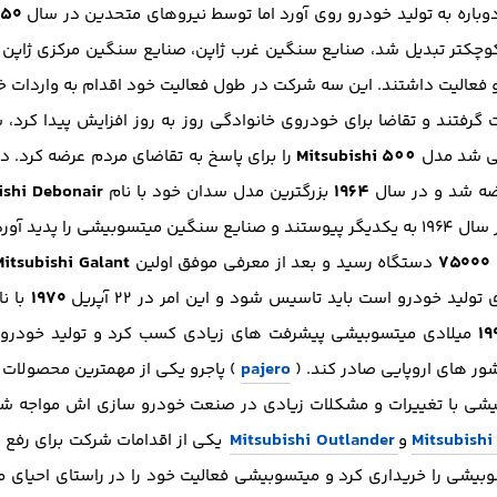
۹۵۰
وباره به تولید خودرو روی آورد اما توسط نیروهای متحدین در سال
وچکتر تبدیل شد، صنایع سنگین غرب ژاپن، صنایع سنگین مرکزی ژاپن 
 فعالیت داشتند. این سه شرکت در طول فعالیت خود اقدام به واردات خو
گرفتند و تقاضا برای خودروی خانوادگی روز به روز افزایش پیدا کرد،
Mitsubishi 500
ی شد مدل
را برای پاسخ به تقاضای مردم عرضه کرد. 
ishi Debonair
1964
ه شد و در سال
بزرگترین مدل سدان خود با نام
پدید آوردند .
Mitsubishi Galant
۷۵۰۰۰
دستگاه رسید و بعد از معرفی موفق اولین
۱۹۷۰
لید خودرو است باید تاسیس شود و این امر در ۲۲ آپریل
با ن
19
میلادی میتسوبیشی پیشرفت های زیادی کسب کرد و تولید خودرو 
pajero
ور های اروپایی صادر کند. (
شی با تغییرات و مشکلات زیادی در صنعت خودرو سازی اش مواجه شد ب
Mitsubishi Outlander
Mitsubishi
و
یکی از اقدامات شرکت برای رفع 
یشی را خریداری کرد و میتسوبیشی فعالیت خود را در راستای احیای مج