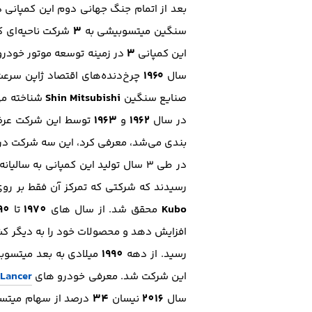
بعد از اتمام جنگ جهانی دوم این کمپانی د
۳
سنگین میتسوبیشی به
شرکت ناحیه‌ای ک
۳
این کمپانی
در زمینه توسعه موتور‌ خودرو
۱۹۶۰
سال
چرخ‌دنده‌های اقتصاد ژاپن سرعت 
Shin Mitsubishi
صنایع سنگین
شناخته م
1963
1962
در سال
و
توسط این شرکت عرض
بندی می‌شد، معرفی کرد، این سه شرکت در سال ۱۹۶۴ به یکدیگر پیوستند و صنایع سنگین میتسوبیشی را 
در طی ۳ سال تولید این کمپانی به سالیانه
رسیدند که شرکتی که تمرکز آن فقط بر روی تو
90
1970
Kubo
محقق شد. از سال های
تا
افزایش دهد و محصولات خود را به دیگر کش
1990
رسید. از دهه
میلادی به بعد میتسوبی
 Lancer
این شرکت شد. معرفی خودرو های
34
2016
سال
نیسان
درصد از سهام میتسوب