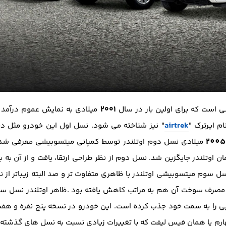
۲۰۰۱
 است که برای اولین بار در سال
میلادی به نمایش عموم درآمد
airtrek
ام ایرترک "
" نیز شناخته می شود. نسل اول این خودرو مثل دی
2005
میلادی نسل دوم اوتلندر توسط کمپانی میتسوبیشی معرفی شد. د
ام ( airtrek ) حذف و همان اوتلندر جایگزین شد. نسل دوم از نظر طراحی ارتقا، یافت و
وم میتسوبیشی اوتلندر با ظاهری متفاوت تر و صد البته زیباتر از ن
مصرف سوخت آن هم به مراتب کاهش یافته بود .ظاهر اوتلندر نسل سو
بی را به سمت خود جذب کرده است. این خودرو در نسخه پنج نفره و هفت
م یا همان فیس لیفت که با تغییرات زیادی نسبت به نسل های گذشته ب