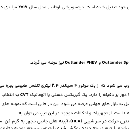
۲۰۱۷
اس خود تبدیل شده است. میتسوبیشی اوتلندر مدل سال
میلادی د
Outlander PHEV
Outlander Sp
و
نیز عرضه می گردد.
2.4
4
وب می شود که از یک موتور
سیلندر
لیتری تنفس طبیعی بهره می 
CVT
دور بر دقیقه را دارد. یک گیربکس دستی یا اتوماتیک
به انتخاب خ
یل به بازار های جهانی عرضه می شود این در حالی است که نمونه های و
(HCA)
، آیینه های جانبی مجهز به گرم کن،
شده با چرم دسته دنده روکش شده با چرم، سیستم تهویه مطبوع ا