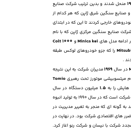
۱
منحل شدند و بدین ترتیب شرکت صنایع
و صنایع سنگین شرق ژاپن که هر کدام از
دروهای خارجی کردند تا این که در ابتدای
 شرکت صنایع سنگین مرکزی ژاپن که با نام
Colt 1000
Minica kei
در ادامه مدل های
و
Mitsub
را که جزو خودرو‌های لوکس طبقه
۱۹۶۹
در سال
مدیران شرکت به این نتیجه
Tomio
ام میتسوبیشی موتورز تحت رهبری
1.5
هایش را به
میلیون دستگاه در سال
) پاجرو یکی از مهمترین محصولات شرکت است که در سال 1990 به تولید انبوه
ه گونه ای که منجر به تغییر مدیریت در
ضرر های اقتصادی شرکت بود. در نهایت در
دد شرکت با نیسان و شرکت رنو اغاز کرد.