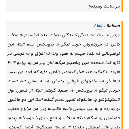
در ساعت رسیدم!
Saivan
(
باما
)
عرض ادب خدمت دنبال کنندگان نظرات بنده خواستم یه مطلب
کامل در موردارزش خرید تیگو ۸ پرومکس بدم البته این
توضیحاتی که بنده میدم به هیچ وجه نه اغراق و نه غرضی در
کاره خدا شاهده عین واقعیتو میگم الان پدر من یه پرادو ۲۰۱۲
آفرود با کارکرد ۱۰۰ هزار کیلومتر واقعی داره که خود من بیش
از ۱۰ بار به مسافرتهای طولانی بردمش یه سه ماهی هم هست
خودم تیگو ۸ پرومکس ie سفید گرفتم البته از همون اول
لاستیکیاشو به هانکوک تغییر دادم گفتم اصلا این دو ماشین
تو یه رده و یه تیپ نیستن واسه مقایسه ولی من مزایا و معایب
جفتشون رو میگم دیگه انتخاب و جمع بندی با دوستانه پرداو
پدرم الان قیمتش حدودا ۱۲ تومانه هیچگونه آپشن کاربردی