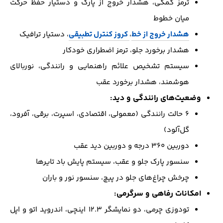
ترمز کمکی، هشدار خروج از پارک و دستیار حفظ حرکت
میان خطوط
هشدار خروج از خط
،
کروز کنترل تطبیقی
، دستیار ترافیک
هشدار برخورد جلو، ترمز اضطراری خودکار
سیستم تشخیص علائم راهنمایی و رانندگی، نوربالای
هوشمند، هشدار برخورد عقب
وضعیت‌های رانندگی و دید:
۶ حالت رانندگی (معمولی، اقتصادی، اسپرت، برقی، آفرود،
گل‌آلود)
دوربین ۳۶۰ درجه و دوربین دید عقب
سنسور پارک جلو و عقب، سیستم پایش باد تایرها
چرخش چراغ‌های جلو در پیچ، سنسور نور و باران
امکانات رفاهی و سرگرمی:
تودوزی چرمی، دو نمایشگر ۱۲.۳ اینچی، اندروید اتو و اپل