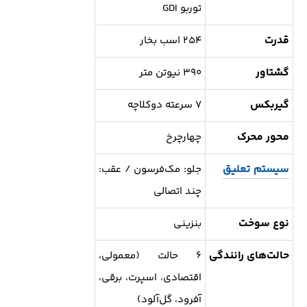
توربو GDI
قدرت
۲۵۴ اسب بخار
گشتاور
۳۹۰ نیوتن متر
گیربکس
۷ سرعته دوکلاچه
محور محرک
چهارچرخ
سیستم تعلیق
جلو: مک‌فرسون / عقب:
چند اتصالی
نوع سوخت
بنزینی
حالت‌های رانندگی
۶ حالت (معمولی،
اقتصادی، اسپرت، برقی،
آفرود، گل‌آلود)