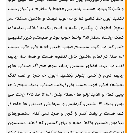
و اکثرا کاربردی هست. رادار بین خطوط را بنظر م در ایران تست
نکنید چون خط کشی ها ی ما خوب نیست و ماشین ممکنه سر
پیچها خطوط را پیگیری نکنه و خدای نکرده اتفاقی بیفته.اما
کمک راننده سطح ۲.۵ واقعا خوب بود و سیستم کروز تطبیقی
عالی کار می کرد. سیستم صوتی خیلی خوبه ولی عالی نیست
اما صدا در تمام ماشین قابل تنظیم هست و همه سه ردیف
لذت می برند. فضای نشستن ردیف سوم هم اگر صندلی های
ردیف دوم را کمی جلوتر بکشید (چون جا داره و فضا تنگ
نمیشه) خیلی خوب هست ولی ارتفات صندلی ردیف سوم تا جا
پایی کمه و شاید زانو ها خسته بشن. اما تا قد ۱۷۵ راحت می
تونن ردیف ۳ بشینن. گرمایش و سرمایش صندلی ها فقط از
کف هست و پشت کمر را گرم و سرد نمی کنه. سنسورهای
پیرامون ماشین واقعا عالیه و برای کسانی که ابعاد دستشون
نیست تصویر سه بعدی و جانبی های کامل و دقیقی میده که