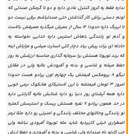
نداره فقط یه کروز کنترل عادی داره و دو تا گرمکن صندلی که
اونم دستی براش کار گذاشتن حتی صندلیاشم برقی نیست دو
تا ایربگ داره حدودا ۱۲ سال از عمرش میگذره مصرفش بالاست
و آدم تو رانندگی باهاش استرس داره خدایی نخواسته یه
حادثه ای برات پیش بیاد دچار کلی خسارت میشی و مزایاش اینه
که برند تویوتا هستش برا سرمایه گذاری مناسبه ارزشش به روز
حفظ میشه و شاسی و بدنه و آفرودش عالیه ولی در مقابل
تیگو ۸ پرومکس قیمتش یک چهارم اون پرادو هست حدودا
امروز ۳ تومان قیمتشه با این لاستیکای هانکوک نرمی خوبی
داره همه آپشنای روز دنیا رو داره شتابش عالیه گارانتی داره
در حد همون پرادو ۷ نفره هستش ریسک و استرسش کمتره
تو رانندگی وحالتهای مختلف رانندگی و امنیتی رو داره مثلا ترمز
اضطراری خیلی کاربردیه شاید مثه تویوتا آفرودی نباشه ولی
خب کارتو راه میندازه ولی شاسی و بدنه و آفرودی و حفظ ارزش