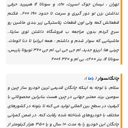
تهران ، نیسان جوک اسپرت، chr، و سوناتا lf هیبرید حرفی
نداشتن بزن تو دور گیری و سرعت تا حدود ۱۹۰ ۲۰۰.. فکنم
قطعاتش کمه ولی اون قطعات پلاستیکی زیر بندی ماشین رو
سرچ کردم بدون مراجعه ب فروشگاه داشتن توی سایتا..
ماشینایی که سوار شدم و داشتم : همه ایرانیا تا دنا اتومات.
چینی ها: اریزو جدید، ام جی جی تی، ام جی ۳۶۰ تویوتا یاریس،
سوناتا lf، بنز c200، بی ام و ۳۲۰ ۲۰۰۶
چانگانسوار
(
باما
):
سلام، با توجه به اینکه چانگان قدیمی ترین خودرو ساز چین و
سومین برند معتبر جهانی در چین هست بنابراین محصولاتی با
کیفیت در سطح بین المللی تولید می کنه تا بتونه در کشورهای
مختلف با خودروهای شناخته شده رقابت کنه. در ضمن کمپانی
چانگان این خودرو را به مدت 10 سال و یا 350 هزار کیلومتر از