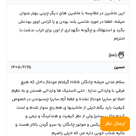
این ماشین در مقایسه با ماشین های دیگر چینی بهتر عنوان
میشه، لطفا در مورد شاسی بلند بودن و یا کراس اوور بودنش
بگید و استهلاک و چگونه نگهداری از اون برای خراب ندشت،با
احترام
پاسخ
حسین
۱۴۰۵/۲/۲۵
سلام مدتی میشه چانگان cs55 گرفتم مونتاژ داخل که هیچ
فرقی با وارداتی نداره . حتی لاستیک ها وارداتی هستن و به نظرم
اصلا تو سایپا مونتاژ نشده و فقط آرم سایپا چسبوندن در خصوص
کیفیت باید بگم خیلی از ماشینها ی هم رنج سوار شدم و تست
کردم مثل پرستیژ ولی از نظر کیفیت و هندلینگ و نرمی و
ارسال نظر
هماهنگی گیربکس و موتور چانگان یه سرو گردن بالاتر هست و
عالیه شتاب خوبی داره من که خیلی راضیم