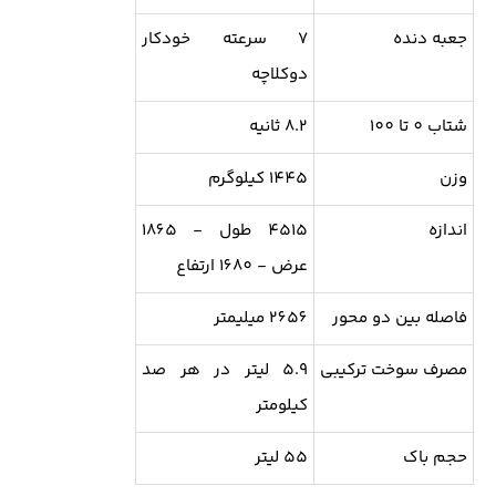
جعبه دنده
7 سرعته خودکار
دوکلاچه
شتاب 0 تا 100
8.2 ثانیه
وزن
1445 کیلوگرم
اندازه
4515 طول - 1865
عرض - 1680 ارتفاع
فاصله بین دو محور
2656 میلیمتر
مصرف سوخت ترکیبی
5.9 لیتر در هر صد
کیلومتر
حجم باک
55 لیتر