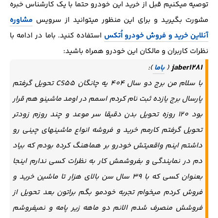
توصیه میکنیم قبل از خرید این خودرو حتما با یک کارشناس خبره
مشورت بگیرید و برای این منظور میتوانید از سرویس
مشاوره
آنلاین خرید و فروش خودرو اُتکس
استفاده کنید. باما در ادامه با
نظرات کاربران و مالکان این خودرو همراه باشید:
jaber1281
(
باما
):
با سلام من برج دو سال 404 یه چانگان CS55 تحویل گرفتم
پارسال برج یازده ثبت نام کردم اسمم در اومد ماشینو هم قرار
بود 120 روزه تحویل بدن دقیقا سر موعد و چند روزم زودتر
تحویل گرفتم کارمم خرید و فروشه انواع ماشینهای چینی رو
داشتم اینم واقعیتش خودرو بر هماهنگ کرده بودم که بیاد
دم در نمایندگی و بفروشمش کار به نظرات کسی ندارم اینجا
بعنوان کسی که با 39 سال سن بالای هزار تا ماشین خرید و
فروش کردم میخوام تجربه خودمو بگم براتون بعد تحویل از
فروشش منصرف شدم الانم دو ماهه زیر پامه و نمیفروشم