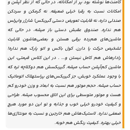
کامنت‌ها نوشته بود پر از امکاناته، در حالی که از نظر آپشن و
امکانات نسبت به رقبا خیلی ضعیفه. نه گرمکن و سردکن
صندلی داره، نه قابلیت تعویض دستی گیربکس! شارژر وایرلس
هم نداره. صندوق عقبش دستی باز میشه، در حالی که
ماشین‌های هم‌رده برقی هستن و بعضی‌هاشون قابلیت
تشخیص حرکت پا دارن. کول باکس و اتو پارک هم نداره!
رادارهاش هم کامل نیستن و... . در این کلاس قیمتی، این
ماشین کم‌آپشن حساب میشه. گیربکسش هم دوکلاچه تره که
با وجود عملکرد خوبش، جز گیربکس‌های پراستهلاک اتوماتیک
حساب میشه. حجم موتور هم نسبت به ابعاد و وزن خودرو کم
هست و موتور متوسطی برای این اتاق محسوب میشه. طراحی
و کیفیت خودرو خیلی خوب و جذابه و تو این دو مورد هیچ
ضعفی نداره. لاستیک‌هاش هم خارجین و نسبت به مونتاژی‌ها
خیلی بهتره. کیفیت رنگش هم خوبه.