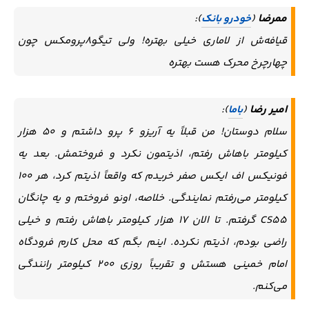
ممرضا
(
خودرو بانک
):
قیافه‌ش از لاماری خیلی بهتره! ولی تیگو۸پرومکس چون
چهارچرخ محرک هست بهتره
امیر رضا
(
باما
):
سلام دوستان! من قبلاً یه آریزو ۶ پرو داشتم و ۵۰ هزار
کیلومتر باهاش رفتم، اذیتمون نکرد و فروختمش. بعد یه
فونیکس اف ایکس صفر خریدم که واقعاً اذیتم کرد، هر ۱۰۰
کیلومتر می‌رفتم نمایندگی. خلاصه، اونو فروختم و یه چانگان
CS55 گرفتم. تا الان ۱۷ هزار کیلومتر باهاش رفتم و خیلی
راضی بودم، اذیتم نکرده. اینم بگم که محل کارم فرودگاه
امام خمینی هستش و تقریباً روزی ۲۰۰ کیلومتر رانندگی
می‌کنم.