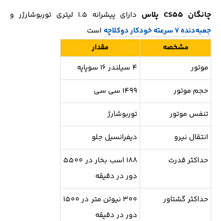
چانگان CS55 پلاس
دارای پیشرانه 1.5 لیتری توربوشارژر و
جعبه‌دنده 7 سرعته خودکار دوکلاچه
است
مشخصه
مقدار
موتور
4 سیلندر 16 سوپاپه
حجم موتور
1499 سی سی
تنفس موتور
توربوشارژ
انتقال نیرو
دیفرانسیل جلو
حداکثر قدرت
188 اسب بخار در 5500
دور در دقیقه
حداکثر گشتاور
300 نیوتن متر در 1500
دور در دقیقه