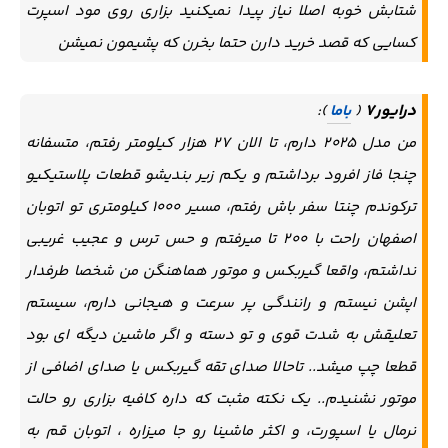
شتابش خوبه اصلا نیاز پیدا نمیکنید بزاری روی مود اسپرت
کسایی که قصد خرید دارن حتما بخرن که پشیمون نمیشن
درایور7
(
باما
):
من مدل ۲۰۲۵ دارم، تا الان ۲۷ هزار کیلومتر رفتم، متسفانه
چنجا فاز افرود برداشتم و یکم زیر بندیشو قطعات پلاستیکیو
ترکوندم چنتا سفر باش رفتم، مسیر ۱۰۰۰ کیلومتری تو اتوبان
اصفهان راحت با ۲۰۰ تا میرفتم و حس ترس و عجیب غریبی
نداشتم، واقعا گیربکس و موتور هماهنگن من شخصا طرفدار
اپشن نیستم و رانندگی پر سرعت و هیجانی دارم، سیستم
تعلیقش به شدت قوی و تو دسته و اگر ماشین دیگه ای بود
قطعا چپ میشد.. تاحالا صدای تقه گیربکس یا صدای اضافی از
موتور نشنیدم.. یک نکته مثبت که داره کافیه بزاری رو حالت
نرمال یا اسپورت، و اکثر ماشینا رو جا میزاره ، اتوبان قم به