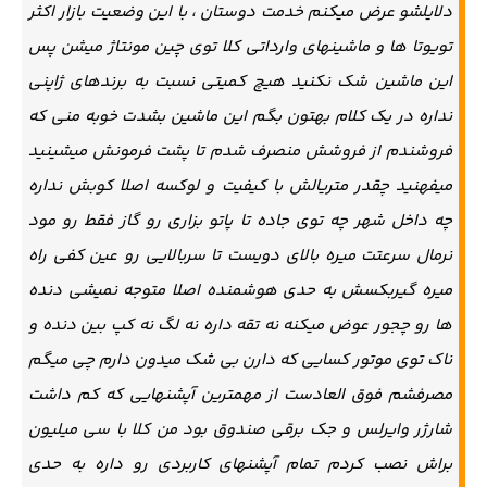
دلایلشو عرض میکنم خدمت دوستان ، با این وضعیت بازار اکثر
تویوتا ها و ماشینهای وارداتی کلا توی چین مونتاژ میشن پس
این ماشین شک نکنید هیچ کمیتی نسبت به برندهای ژاپنی
نداره در یک کلام بهتون بگم این ماشین بشدت خوبه منی که
فروشندم از فروشش منصرف شدم تا پشت فرمونش میشینید
میفهنید چقدر متریالش با کیفیت و لوکسه اصلا کوبش نداره
چه داخل شهر چه توی جاده تا پاتو بزاری رو گاز فقط رو مود
نرمال سرعتت میره بالای دویست تا سربالایی رو عین کفی راه
میره گیربکسش به حدی هوشمنده اصلا متوجه نمیشی دنده
ها رو چجور عوض میکنه نه تقه داره نه لگ نه کپ بین دنده و
ناک توی موتور کسایی که دارن بی شک میدون دارم چی میگم
مصرفشم فوق العادست از مهمترین آپشنهایی که کم داشت
شارژر وایرلس و جک برقی صندوق بود من کلا با سی میلیون
براش نصب کردم تمام آپشنهای کاربردی رو داره به حدی