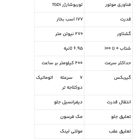
فناوری موتور
توربوشارژر TGDi
قدرت
۱۷۷ اسب بخار
گشتاور
۲۷۰ نیوتن متر
شتاب ۰ تا ۱۰۰
۶.۹۵ ثانیه
حداکثر سرعت
۲۰۰ کیلومتر بر ساعت
گیربکس
۷ سرعته اتوماتیک
دوکلاجه تر
انتقال قدرت
دیفرانسیل جلو
تعلیق جلو
مک فرسون
تعلیق عقب
مولتی لینک