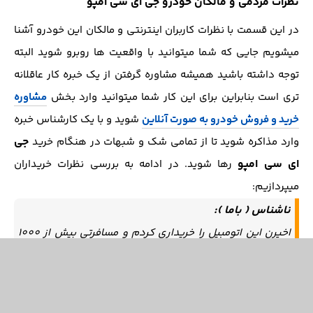
نظرات مردمی و مالکان خودرو جی ای سی امپو
در این قسمت با نظرات کاربران اینترنتی و مالکان این خودرو آشنا
میشویم جایی که شما میتوانید با واقعیت ها روبرو شوید البته
توجه داشته باشید همیشه مشاوره گرفتن از یک خبره کار عاقلانه
تری است بنابراین برای این کار شما میتوانید وارد بخش
مشاوره
خرید و فروش خودرو به صورت آنلاین
شوید و با یک کارشناس خبره
جی
وارد مذاکره شوید تا از تمامی شک و شبهات در هنگام خرید
ای سی امپو
رها شوید. در ادامه به بررسی نظرات خریداران
میپردازیم:
ناشناس ( باما ):
اخیرن این اتومبیل را خریداری کردم و مسافرتی بیش از 1000
کیلو متر را با ان داشته ام.شتاب اولیه و ثانویه، هندلینگ،
پایداری در سرعت، عمل کرد سیستم های ان کاملن قابل قبول
است. البته از بنزین سوپر و یا اکتان استاندارد استفاده شد.